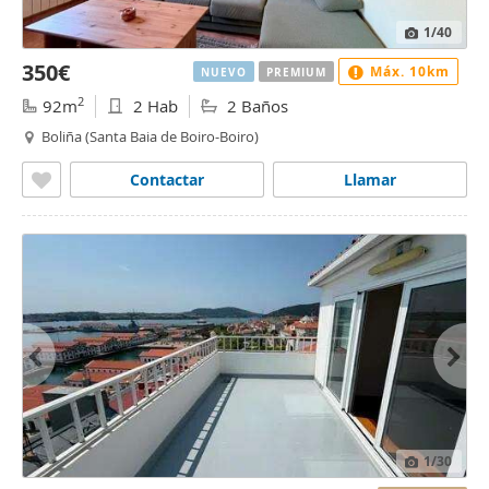
1
/40
350€
Máx. 10km
NUEVO
PREMIUM
2
92m
2 Hab
2 Baños
Boliña (Santa Baia de Boiro-Boiro)
Contactar
Llamar
1
/30