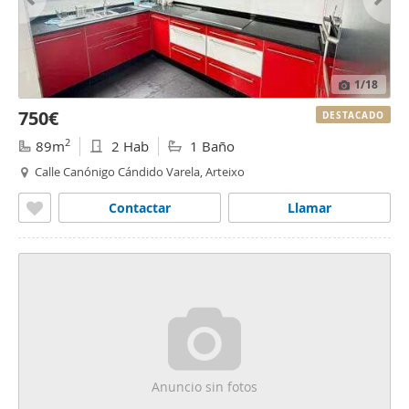
1
/18
750€
DESTACADO
2
89m
2 Hab
1 Baño
Calle Canónigo Cándido Varela, Arteixo
Contactar
Llamar
Anuncio sin fotos