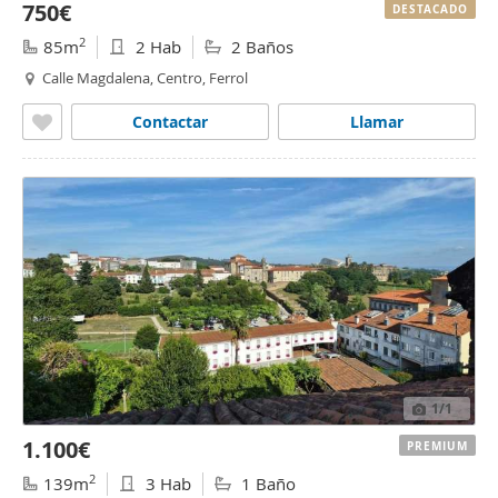
750€
DESTACADO
2
85m
2 Hab
2 Baños
Calle Magdalena, Centro, Ferrol
Contactar
Llamar
1
/1
1.100€
PREMIUM
2
139m
3 Hab
1 Baño