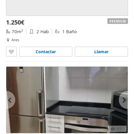
1.250€
PREMIUM
2
70m
2 Hab
1 Baño
Ares
Contactar
Llamar
1
/7