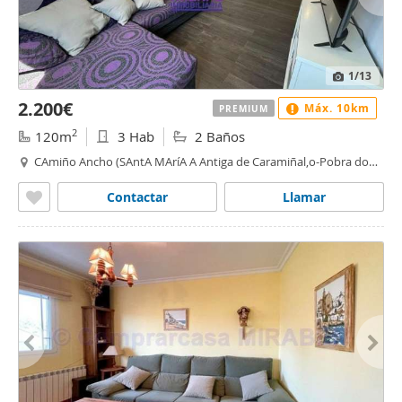
1
/13
2.200€
Máx. 10km
PREMIUM
2
120m
3 Hab
2 Baños
CAmiño Ancho (SAntA MAríA A Antiga de Caramiñal,o-Pobra do
Caramiñal,a)
Contactar
Llamar