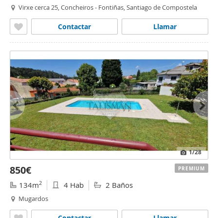
Virxe cerca 25, Concheiros - Fontiñas, Santiago de Compostela
Contactar
Llamar
1
/28
850€
PREMIUM
2
134m
4 Hab
2 Baños
Mugardos
Contactar
Llamar