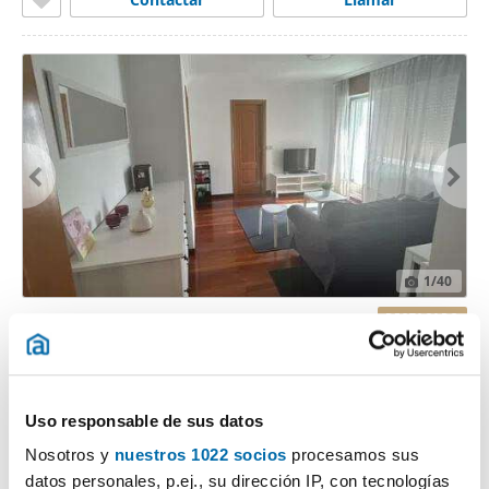
1
/40
900€
DESTACADO
2
70m
2 Hab
1 Baño
Calle De Frei Rosendo Salvado, Conxo, Santiago de Compostela
Uso responsable de sus datos
Contactar
Llamar
Nosotros y
nuestros 1022 socios
procesamos sus
datos personales, p.ej., su dirección IP, con tecnologías