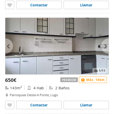
Contactar
Llamar
1
/11
650€
Máx. 10km
PREMIUM
2
143m
4 Hab
2 Baños
Parroquias Oeste-A Ponte, Lugo
Contactar
Llamar