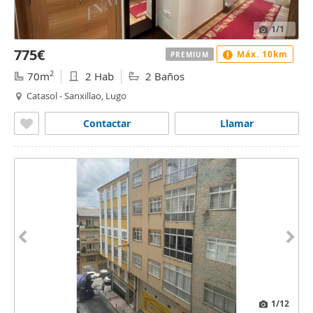
1
/1
775€
Máx. 10km
PREMIUM
2
70m
2 Hab
2 Baños
Catasol - Sanxillao, Lugo
Contactar
Llamar
1
/12