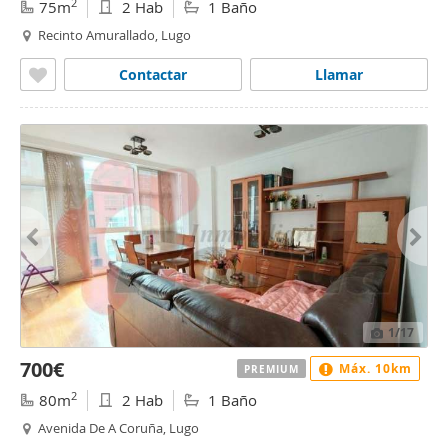
2
75m
2 Hab
1 Baño
Recinto Amurallado, Lugo
Contactar
Llamar
1
/17
700€
Máx. 10km
PREMIUM
2
80m
2 Hab
1 Baño
Avenida De A Coruña, Lugo