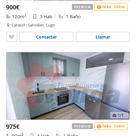
900€
Máx. 10km
PREMIUM
2
120m
3 Hab
1 Baño
Catasol - Sanxillao, Lugo
Contactar
Llamar
1
/1
975€
Máx. 10km
PREMIUM
2
90m
3 Hab
1 Baño