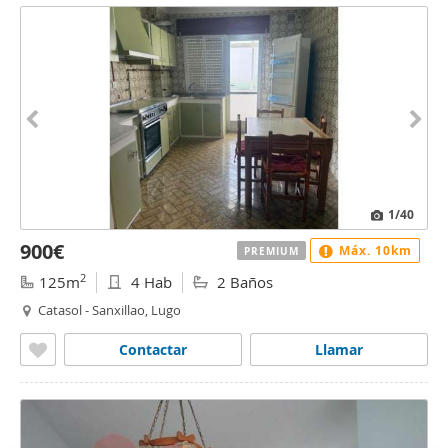
1
/40
900€
Máx. 10km
PREMIUM
2
125m
4 Hab
2 Baños
Catasol - Sanxillao, Lugo
Contactar
Llamar