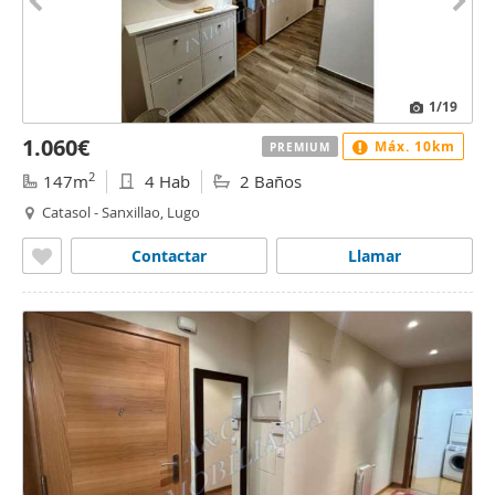
1
/19
1.060€
Máx. 10km
PREMIUM
2
147m
4 Hab
2 Baños
Catasol - Sanxillao, Lugo
Contactar
Llamar