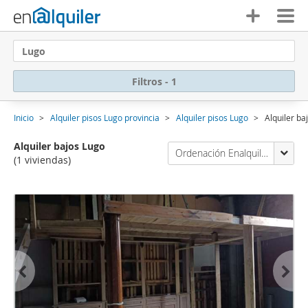
Lugo
Filtros - 1
Inicio
Alquiler pisos Lugo provincia
Alquiler pisos Lugo
Alquiler ba
Alquiler bajos Lugo
Ordenación Enalquiler
(1 viviendas)