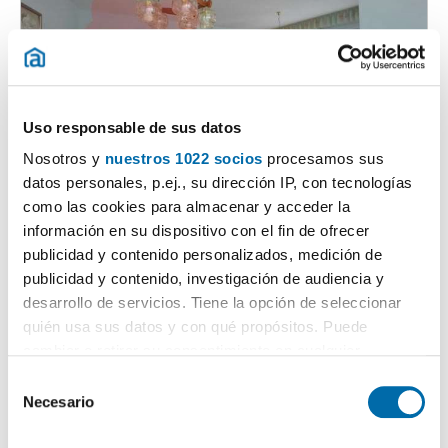
Uso responsable de sus datos
Nosotros y
nuestros 1022 socios
procesamos sus
1
/13
datos personales, p.ej., su dirección IP, con tecnologías
1.000€
Máx. 10km
PREMIUM
como las cookies para almacenar y acceder la
2
134m
3 Hab
2 Baños
información en su dispositivo con el fin de ofrecer
Carme - Fingoi, Lugo
publicidad y contenido personalizados, medición de
publicidad y contenido, investigación de audiencia y
Contactar
Llamar
desarrollo de servicios. Tiene la opción de seleccionar
quién usa sus datos y con qué propósitos. Puede
cambiar o retirar su consentimiento en cualquier
momento desde la Declaración de cookies o clicando en
S
el Menú de consentimiento.
Necesario
e
l
Si lo permite, también quisiéramos: