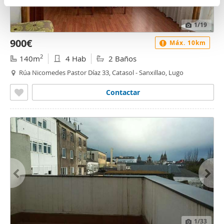
n
partir del uso que haya hecho de sus servicios.
t
1
/19
o
900€
Máx. 10km
2
140m
4 Hab
2 Baños
Rúa Nicomedes Pastor Díaz 33, Catasol - Sanxillao, Lugo
Contactar
1
/33