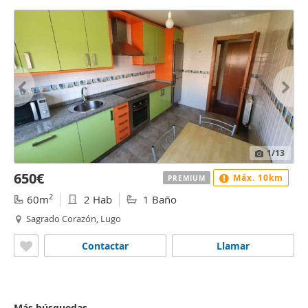
1
/13
650€
Máx. 10km
PREMIUM
2
60m
2 Hab
1 Baño
Sagrado Corazón, Lugo
Contactar
Llamar
Más búsquedas...