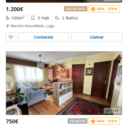
1.200€
Máx. 10km
DESTACADO
2
100m
3 Hab
2 Baños
Recinto Amurallado, Lugo
Contactar
Llamar
1
/19
750€
Máx. 10km
PREMIUM