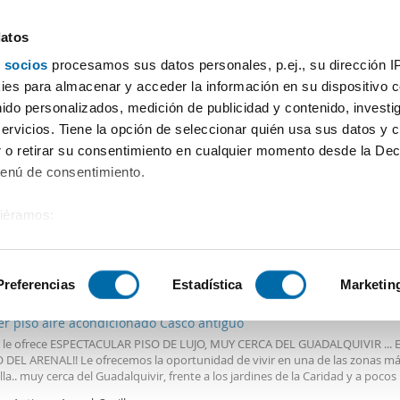
datos
 socios
procesamos sus datos personales, p.ej., su dirección I
Precio
Superficie
Habitaciones
Más filtros - 2
es para almacenar y acceder la información en su dispositivo co
nido personalizados, medición de publicidad y contenido, investi
Cecilia Sevilla
servicios. Tiene la opción de seleccionar quién usa sus datos y 
 o retirar su consentimiento en cualquier momento desde la Dec
Ordenación Enalqu
Menú de consentimiento.
siéramos:
 sobre su ubicación geográfica que puede tener una precisión de
0€
Máx.
TOP
tivo analizándolo activamente para buscar características específ
Preferencias
Estadística
Marketin
2
4m
2 Hab
2 Baños
er piso aire acondicionado Casco antiguo
sobre cómo se procesan sus datos personales y establezca su
 le ofrece ESPECTACULAR PISO DE LUJO, MUY CERCA DEL GUADALQUIVIR ... 
 de datos
. Puede cambiar o retirar su consentimiento en cualq
 DEL ARENAL!! Le ofrecemos la oportunidad de vivir en una de las zonas má
es.
lla.. muy cerca del Guadalquivir, frente a los jardines de la Caridad y a poco
tro de la Maestranza y la plaza de toros...!!! 154 m2, que se distribuyen en u