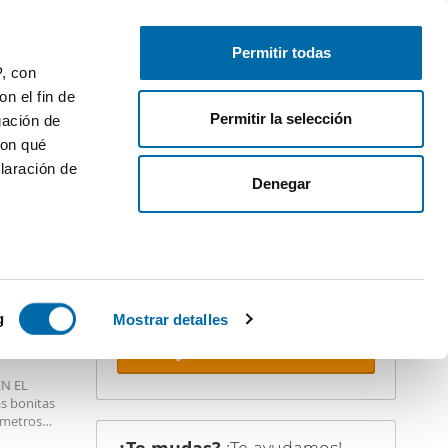
Publica gratis
Inicia sesión
Permitir todas
P, con
n el fin de
Permitir la selección
gación de
con qué
laración de
iler
Denegar
¡Crea tu alerta!
No dejes que te adelanten. Recibe en
tu correo
todas las novedades
de
esta búsqueda.
 varios
 10km
icas (huellas
g
Mostrar detalles
Recibir alertas
s
EN EL
uier momento
s bonitas
s metros
na