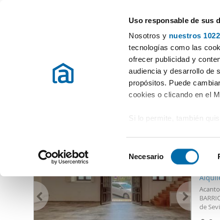
Uso responsable de sus 
Especialistas en pisos en alquiler
Nosotros y
nuestros 1022
Sevilla
tecnologías como las cooki
ofrecer publicidad y conte
Inicio
Alquiler pisos Sevilla provincia
Alquiler pisos Triana Santa 
audiencia y desarrollo de 
propósitos. Puede cambiar
Alquiler pisos Triana Santa Cecilia Sevilla
(0 viviendas)
cookies o clicando en el 
Si lo permite, también qui
Otras viviendas que te pueden interesar
Recopilar información
1.80
metros
S
Identificar su disposi
Necesario
e
15
digitales)
l
Alquil
Obtenga más información 
e
Acanto
preferencias en la
sección
c
BARRIO
en la Declaración de cooki
de Sevi
c
del tea