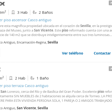
0€
2
0m
3 Hab
2 Baños
er piso ascensor Casco antiguo
re esta magnífica propiedad ubicada en el corazón de
Sevilla
, en la prestig
laza del Museo, junto a
San
Vicente
. Este
piso
reformado cuenta con una a
cie de 140 m2 que se distribuye inteligentemente entre sus tres luminosas
ciones dobles y dos modernos baños completamente nuevos. La cocina est
co Antiguo, Encarnación-Regina,
Sevilla
da con electrodomésticos a estrenar, garantizando
Ver teléfono
Contactar
€
2
m
2 Hab
1 Baño
er piso terraza Casco antiguo
o
San
Lorenzo, cerca del Río y de Basílica del Gran Poder. Excelente
piso
refo
tamente SIN MUEBLES de 2 habitaciones se alquila cerca de Torneo. LA P
RE PARA ESTA VIVIENDA PERSONA SOLA, 1 PAREJA O 2 AMIGOS TRABAJAD
TIR PARA UN CONTRATO DE LARGA ESTANCIA, MÁS DE 1 AÑO. Salón come
co Antiguo,
San
Vicente
,
Sevilla
 a la calle. Cocina independiente, equipada y amueblada