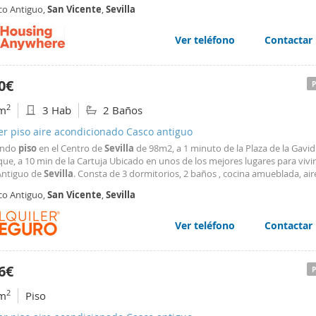
ic getaways, or extended stays. The apartment features a bedroom with tw
co Antiguo,
San
Vicente
,
Sevilla
nd a fully equipped en-suite bathroom
Ver teléfono
Contactar
0€
2
m
3 Hab
2 Baños
er piso aire acondicionado Casco antiguo
endo
piso
en el Centro de
Sevilla
de 98m2, a 1 minuto de la Plaza de la Gavidi
ue, a 10 min de la Cartuja Ubicado en unos de los mejores lugares para vivir
Antiguo de
Sevilla
. Consta de 3 dormitorios, 2 baños , cocina amueblada, air
ionado, agua caliente por placas solares, ventilación hidroajustable en cad
co Antiguo,
San
Vicente
,
Sevilla
os empotrados en los 3 dormitorios
Ver teléfono
Contactar
6€
2
m
Piso