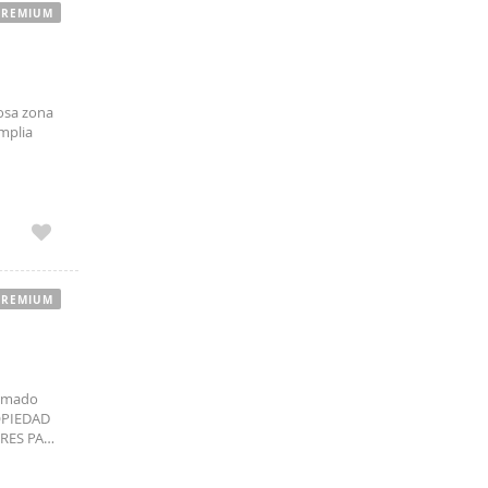
PREMIUM
iosa zona
mplia
á
PREMIUM
rmado
ROPIEDAD
ORES PARA
dor con