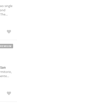
wo single
cond
 The
t to Plaza
PREMIUM
e
San
rmitorio,
mente
areja o