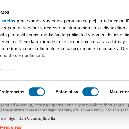
datos
 socios
procesamos sus datos personales, p.ej., su dirección I
Precio
Superficie
Habitaciones
Más filtros - 2
es para almacenar y acceder la información en su dispositivo co
nido personalizados, medición de publicidad y contenido, investi
quiler pisos San Vicente Sevilla
servicios. Tiene la opción de seleccionar quién usa sus datos y 
 o retirar su consentimiento en cualquier momento desde la Dec
Ordenación Enalqu
Menú de consentimiento.
siéramos:
3€
 sobre su ubicación geográfica que puede tener una precisión de
2
m
Piso
tivo analizándolo activamente para buscar características específ
Preferencias
Estadística
Marketin
er piso aire acondicionado Casco antiguo
autiful suite-style apartment features high-quality finishes and impressively 
gs (around 4 meters), creating a spacious and airy atmosphere throughout. 
sobre cómo se procesan sus datos personales y establezca su
g the apartment via a short flight of stairs, you arrive directly into an elegant
 de datos
. Puede cambiar o retirar su consentimiento en cualq
hat is understated yet very welcoming, featuring a comfortable double sofa 
co Antiguo,
San
Vicente
,
Sevilla
es.
m) and tv. The kitchen, integrated into the same space, is fully equipped and
gh standard. The sleeping area offers two generous single beds (1.05 x 2.00 