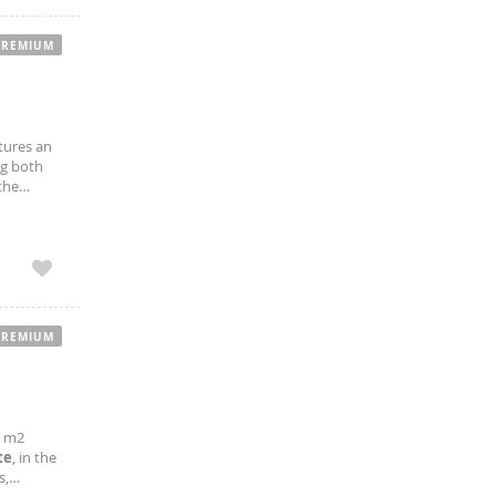
PREMIUM
tures an
ng both
 the
Torneo,
PREMIUM
0 m2
te
, in the
s,