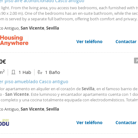
er piso aire acondicionado Casco antiguo
 light. From the living area, you access two bedrooms, each furnished with t
0.90 x 2.00 m). One of the bedrooms has an en-suite bathroom, while the se
m is served by a separate full bathroom, offering both comfort and privacy.
nt is located in one of the most desirable areas of central
Seville
, just nex
co Antiguo,
San
Vicente
,
Sevilla
que and within walking distance of
Ver teléfono
Contactar
0€
2
m
1 Hab
1 Baño
ler piso amueblado Casco antiguo
or apartamento en alquiler en el corazón de
Sevilla
, en el famoso barrio d
o -
San
Vicente
. Este luminoso y encantador apartamento cuenta con 1 do
 completo y una cocina totalmente equipada con electrodomésticos. Total
ado y en excelente estado de segunda mano, este hogar es ideal para una p
co Antiguo,
San
Vicente
,
Sevilla
rsona sola que busca vivir en una de las zonas más
Ver teléfono
Contactar