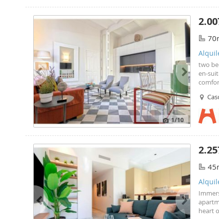
2.00
70
Alquil
two be
en-sui
comfort
apartme
Cas
Plaza 
1
/10
2.25
45
Alquil
Immers
apartm
heart o