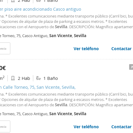
m
2 Hab
1 Baño
er piso aire acondicionado Casco antiguo
na. * Excelentes comunicaciones mediante transporte público (Carril bici, bus
) * Opciones de alquilar de plaza de parking a escasos metros. * Excelentes
caciones con el Aeropuerto de
Sevilla
. DESCRIPCIÓN: Magnífico apartamen
orios, totalmente reformado en 2026, amueblado y equipado con el menaje
e Torneo, 75, Casco Antiguo,
San
Vicente
,
Sevilla
je de cocina necesario para 4 personas
Ver teléfono
Contactar
encia
0€
2
m
2 Hab
1 Baño
n Calle Torneo, 75, San Vicente, Sevilla,
na. * Excelentes comunicaciones mediante transporte público (Carril bici, bus
) * Opciones de alquilar de plaza de parking a escasos metros. * Excelentes
caciones con el Aeropuerto de
Sevilla
. DESCRIPCIÓN: Magnífico apartamen
orios, totalmente reformado en 2026, amueblado y equipado con el menaje
e Torneo, 75, Casco Antiguo,
San
Vicente
,
Sevilla
je de cocina necesario para 4 personas
Ver teléfono
Contactar
encia