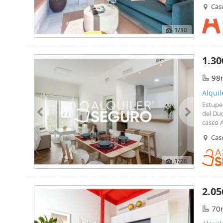
romant
Cas
beds a
1
/10
1.30
98
Alquil
Estup
del Duq
casco 
acondic
Cas
armari
1
/26
2.05
70