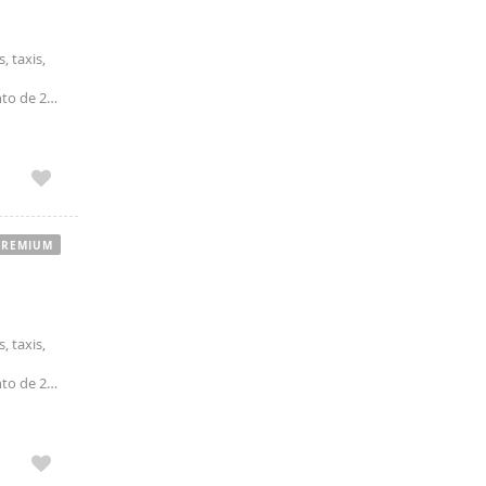
, taxis,
to de 2
 de hogar
PREMIUM
, taxis,
to de 2
 de hogar