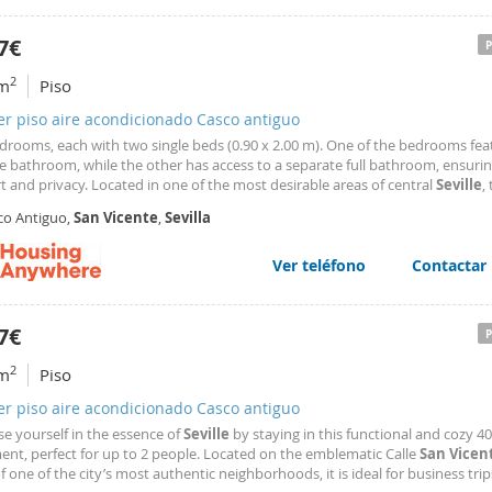
7€
2
m
Piso
er piso aire acondicionado Casco antiguo
drooms, each with two single beds (0.90 x 2.00 m). One of the bedrooms fea
te bathroom, while the other has access to a separate full bathroom, ensuri
 and privacy. Located in one of the most desirable areas of central
Seville
,
nt is just next to Plaza del Duque and within walking distance of Avenida 
co Antiguo,
San
Vicente
,
Sevilla
de Armas Station, Paseo Colón, and the
Ver teléfono
Contactar
7€
2
m
Piso
er piso aire acondicionado Casco antiguo
e yourself in the essence of
Seville
by staying in this functional and cozy 4
ent, perfect for up to 2 people. Located on the emblematic Calle
San
Vicen
f one of the city’s most authentic neighborhoods, it is ideal for business trip