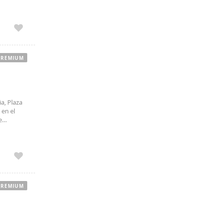
o single
PREMIUM
a, Plaza
 en el
e
a ventana,
PREMIUM