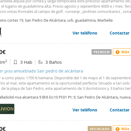
arbella alquila por cor6ta y larga temporada este precioso apartamento sit
o el lugano de guadalmina alta. Precio agosto y septiembre 4000 e / mes. Ter
con vistas frontales al campo de golf , conserje , jardines comunitarios , zon
iento interior ( no techada ) , cerca del club de golf , restaurantes , superm
ino cortes 19, San Pedro De Alcántara, urb. guadalmina, Marbella
s , paradas de autobuses , a escasos dos minutos de san pedro alcántara y 
s de puerto banús. Este inmueble se alquila para larga temporada, contrat
 se `pide demostración de solvencia. Los actuales inquilinos se marchan el 25
Ver teléfono
Contactar
ede visitar. Ideal para golfistas , tiene un tamaño propio para vivir dos pers
gadamente. Proyecto de piscina en curso para el año que viene en la comu
ción puede cambiar a la fotos subidas en este anuncio.
0€
Máx.
PREMIUM
2
8m
3 Hab
3 Baños
ler piso amueblado San pedro de alcántara
r a corto plazo: 1750 €/semana. Disponible del 1 de mayo al 1 de septiembre.
unto al mar, este apartamento es la oportunidad perfecta. Situado a tan solo
 de la playa de San Pedro, este apartamento de 3 dormitorios y 3 baños tie
ción suroeste y ofrece impresionantes vistas al mar, permitiéndole disfrutar
alladolid-nva alcantara 9 Bl:6 Es:10 Pl:01 Pt: 9, San Pedro De Alcántara, nueva
l durante todo el día. Al entrar en esta propiedad totalmente amueblada a 
ntara, Marbella
lio y acogedor recibidor con aseo de cortesía, accederá a un luminoso y es
Desde aquí, se accede a la joya del apartamento: una gran terraza cubierta c
Ver teléfono
Contactar
icas al mar, perfecta para disfrutar del café de la mañana o de una copa al
er. La cocina totalmente equipada, con vistas a La Concha, incluye un lava
ra-secadora y amplio espacio de almacenamiento. El dormitorio principal, d
0€
Máx.
DESTACADO
te, cuenta con armarios empotrados, un espacioso baño en suite y preciosas 