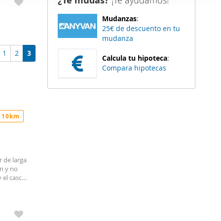
¿Te mudas?
¡Te ayudamos!
er funciones
Mudanzas
:
 haga del
25€ de descuento en tu
den
mudanza
r del uso
1
2
3
Calcula tu hipoteca
:
Compara hipotecas
 10km
r de larga
ón y no
 el casco
jores
e
can
e todo lo