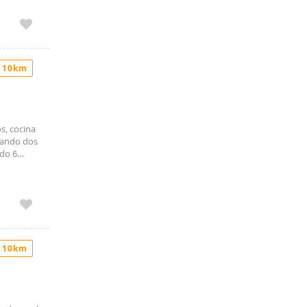
parking
dificio,
e una
s avenidas
 10km
dejes
sita pago
s, cocina
agando dos
ndo 6
 10km