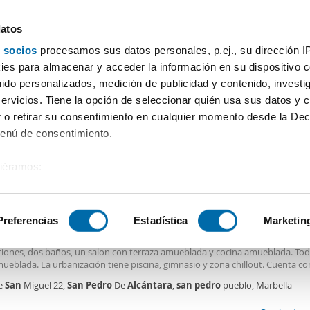
datos
 socios
procesamos sus datos personales, p.ej., su dirección I
Precio
Superficie
Habitaciones
Más filtros - 2
es para almacenar y acceder la información en su dispositivo co
nido personalizados, medición de publicidad y contenido, investi
 pisos San Pedro De Alcántara Marbella
servicios. Tiene la opción de seleccionar quién usa sus datos y 
 o retirar su consentimiento en cualquier momento desde la Dec
Ordenación Enalqu
das)
Menú de consentimiento.
siéramos:
0€
 sobre su ubicación geográfica que puede tener una precisión de
2
m
2 Hab
2 Baños
tivo analizándolo activamente para buscar características específ
Preferencias
Estadística
Marketin
ler piso amueblado San pedro de alcántara
uila larga temporada. Precioso
piso
muy luminoso
piso
en planta alta cuenta
ciones, dos baños, un salon con terraza amueblada y cocina amueblada. Toda
sobre cómo se procesan sus datos personales y establezca su
ueblada. La urbanización tiene piscina, gimnasio y zona chillout. Cuenta c
 de datos
. Puede cambiar o retirar su consentimiento en cualq
que lleva directo a la playa, ideal para hacer deporte. Es una zona ideal. Pu
le
San
Miguel 22,
San
Pedro
De
Alcántara
,
san
pedro
pueblo, Marbella
es.
 5 minutos juntoi con el Corte Ingles, colegios peluquerias y restaurantes a
 pagar: El mes en curso 1 de fianza No esta incluida luz y agua Gracias.