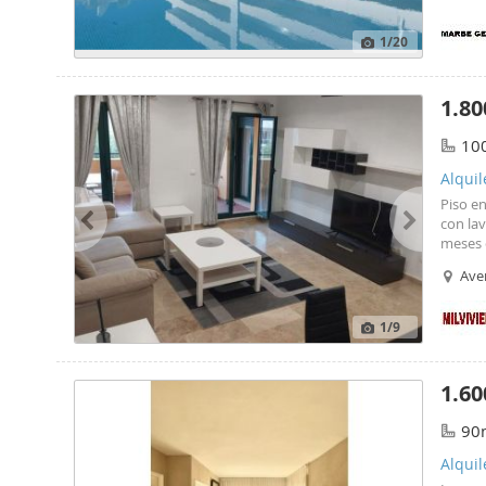
hogar 
subterr
1
/20
constr
acondi
plaza d
1.80
conecta
pasar e
10
en efec
Alquil
Piso e
con lav
meses 
meses d
Ave
1
/9
1.60
90
Alqui