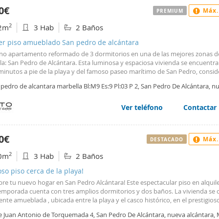
0€
Máx.
PREMIUM
2
2m
3 Hab
2 Baños
ler piso amueblado San pedro de alcántara
o apartamento reformado de 3 dormitorios en una de las mejores zonas d
a: San Pedro de Alcántara. Esta luminosa y espaciosa vivienda se encuentra
 minutos a pie de la playa y del famoso paseo marítimo de San Pedro, consi
los más bonitos de la Costa del Sol. La zona destaca por sus amplias aveni
pedro de alcantara marbella Bl:M9 Es:9 Pl:03 P 2, San Pedro De Alcántara, n
as, excelentes infraestructuras y una calidad de vida excepcional. Todos los 
ntara, Marbella
ios para el día a día se encuentran a poca distancia a pie: supermercados,
antes, cafeterías, tiendas, farmacias, instalaciones deportivas, parques infant
Ver teléfono
Contactar
 de San Pedro. Además, el prestigioso colegio internacional Laude San Pedro
tional College está muy cerca, lo que convierte esta propiedad en una opció
amilias. El apartamento ha sido recientemente reformado por completo. Dis
0€
Máx.
DESTACADO
cina totalmente nueva equipada con electrodomésticos modernos, mobiliar
ría renovada y acabados de alta calidad en toda la vivienda. La urbanizació
2
0m
3 Hab
2 Baños
ntes zonas comunes, incluyendo plaza de aparcamiento privada, dos piscina
, dos piscinas infantiles, jardines cuidados y un entorno seguro y familiar. 
so piso cerca de la playa!
idad única para comprar o alquilar una vivienda lista para entrar a vivir en
re tu nuevo hogar en San Pedro Alcántara! Este espectacular piso en alquil
as más demandadas de Marbella. La cercanía al mar, la excelente ubicación, 
temporada cuenta con tres amplios dormitorios y dos baños. La vivienda se 
reforma y el ambiente familiar convierten esta propiedad en una magnífica o
nte amueblada , ubicada entre la playa y el casco histórico, en el prestigioso
ara residencia habitual como para inversión.
va Alcántara, tendrás a tu alcance los mejores restaurantes y zonas de com
le Juan Antonio de Torquemada 4, San Pedro De Alcántara, nueva alcántara, 
construidos y una orientación sur que garantiza luz natural durante todo el 