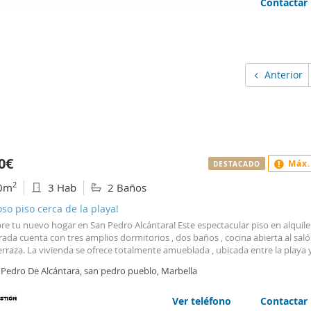
Contactar
web se usan para personalizar el contenido y los anuncios, ofrec
ar el tráfico. Además, compartimos información sobre el uso que
tners de redes sociales, publicidad y análisis web, quienes pue
ación que les haya proporcionado o que hayan recopilado a parti
Anterior
vicios.
0€
Máx.
DESTACADO
2
0m
3 Hab
2 Baños
so piso cerca de la playa!
e tu nuevo hogar en San Pedro Alcántara! Este espectacular piso en alquile
da cuenta con tres amplios dormitorios , dos baños , cocina abierta al sal
erraza. La vivienda se ofrece totalmente amueblada , ubicada entre la playa y
co, en el prestigioso distrito de Nueva Alcántara, tendrás a tu alcance los me
 Pedro De Alcántara, san pedro pueblo, Marbella
rantes y zonas de compras. Con 120 m construidos y una orientación sur qu
za luz natural durante todo el día, este hogar es perfecto para quienes bus
dad y estilo. Moderno, seguro, con parking subterráneo, puedes disfrutar d
Ver teléfono
Contactar