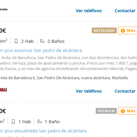
es perfecto para quienes buscan comodidad y estilo. Moderno, seguro, con 
áneo, puedes disfrutar de todo lo que ofrece San Pedro a pie de tu casa. El e
Ver teléfono
Contactar
uido en 2012, ofrece todas las comodidades modernas, incluyendo aire
cionado y calefacción por bomba de frío/calor. Además, la propiedad incluy
e garaje, lo que hace que moverse por la zona sea aún más fácil. Las amplia
0€
Máx.
DESTACADO
das por carriles bici son perfectas para disfrutar de paseos al aire libre. ¡No 
sta oportunidad única de vivir en un entorno privilegiado! Propietario nece
2
0m
2 Hab
2 Baños
tivo o en crypto.
er piso ascensor San pedro de alcántara
n Avda. de Barcelona, San Pedro de Alcántara, con dos dormitorios, dos baño
adero, terraza, plaza de aparcamiento y piscina. Precio por mes: 1.800 ?, p
de fianza, y un mes de agencia (Acreditando documentación laboral). Paga
e alquiler por adelantado, el importe mensual sería 1.750 ? al mes.
nida de Barcelona 6, San Pedro De Alcántara, nueva alcántara, Marbella
Ver teléfono
Contactar
0€
Máx.
PREMIUM
2
m
1 Hab
1 Baño
ler piso amueblado San pedro de alcántara