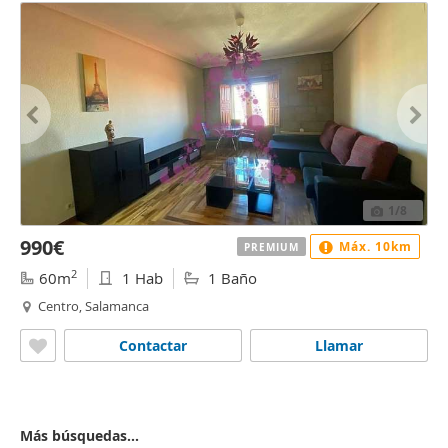
1
/8
990€
Máx. 10km
PREMIUM
2
60m
1 Hab
1 Baño
Centro, Salamanca
Contactar
Llamar
Más búsquedas...