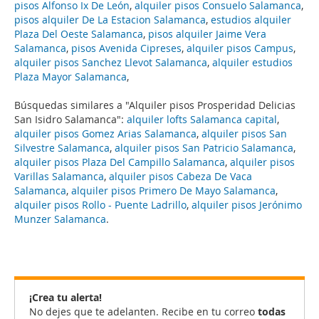
pisos Alfonso Ix De León
,
alquiler pisos Consuelo Salamanca
,
pisos alquiler De La Estacion Salamanca
,
estudios alquiler
Plaza Del Oeste Salamanca
,
pisos alquiler Jaime Vera
Salamanca
,
pisos Avenida Cipreses
,
alquiler pisos Campus
,
alquiler pisos Sanchez Llevot Salamanca
,
alquiler estudios
Plaza Mayor Salamanca
,
Búsquedas similares a "Alquiler pisos Prosperidad Delicias
San Isidro Salamanca":
alquiler lofts Salamanca capital
,
alquiler pisos Gomez Arias Salamanca
,
alquiler pisos San
Silvestre Salamanca
,
alquiler pisos San Patricio Salamanca
,
alquiler pisos Plaza Del Campillo Salamanca
,
alquiler pisos
Varillas Salamanca
,
alquiler pisos Cabeza De Vaca
Salamanca
,
alquiler pisos Primero De Mayo Salamanca
,
alquiler pisos Rollo - Puente Ladrillo
,
alquiler pisos Jerónimo
Munzer Salamanca
.
¡Crea tu alerta!
No dejes que te adelanten. Recibe en tu correo
todas