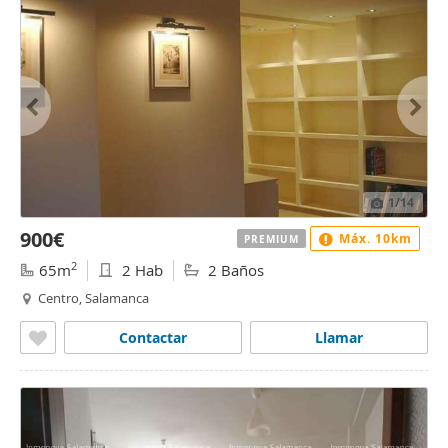
1
/14
900€
Máx. 10km
PREMIUM
2
65m
2 Hab
2 Baños
Centro, Salamanca
Contactar
Llamar