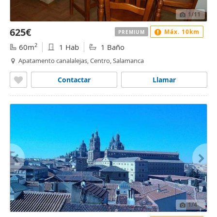
1
/11
625€
Máx. 10km
PREMIUM
2
60m
1 Hab
1 Baño
Apatamento canalalejas, Centro, Salamanca
Contactar
Llamar
1
/4