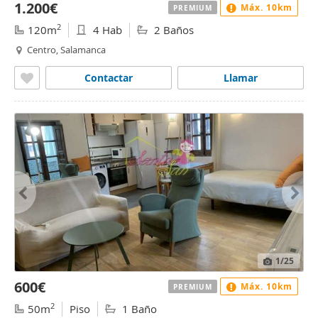
1.200€
Máx. 10km
PREMIUM
2
120m
4 Hab
2 Baños
Centro, Salamanca
Contactar
Llamar
1
/25
600€
Máx. 10km
PREMIUM
2
50m
Piso
1 Baño