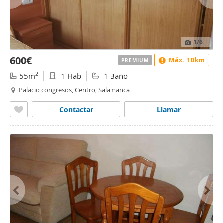
1
/6
600€
Máx. 10km
PREMIUM
2
55m
1 Hab
1 Baño
Palacio congresos, Centro, Salamanca
Contactar
Llamar