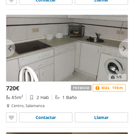
1
/5
720€
Máx. 10km
PREMIUM
2
65m
2 Hab
1 Baño
Centro, Salamanca
Contactar
Llamar