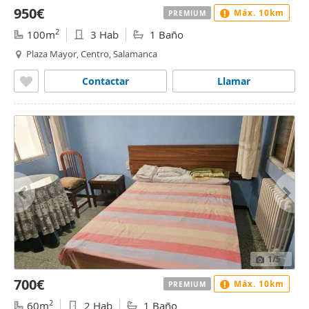
950€
Máx. 10km
PREMIUM
2
100m
3 Hab
1 Baño
Plaza Mayor, Centro, Salamanca
Contactar
Llamar
1
/5
700€
Máx. 10km
PREMIUM
2
60m
2 Hab
1 Baño