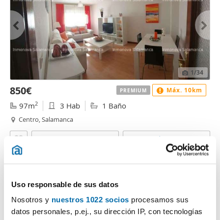
1
/34
850€
Máx. 10km
PREMIUM
2
97m
3 Hab
1 Baño
Centro, Salamanca
Contactar
Llamar
Uso responsable de sus datos
Nosotros y
nuestros 1022 socios
procesamos sus
datos personales, p.ej., su dirección IP, con tecnologías