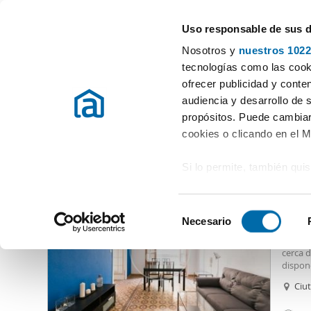
Uso responsable de sus 
Especialistas en pisos en alquiler
Nosotros y
nuestros 1022
Barcelona
Elegir distrito
tecnologías como las cooki
ofrecer publicidad y conte
Inicio
Alquiler pisos Barcelona provincia
Alquiler pisos Barcelon
audiencia y desarrollo de 
propósitos. Puede cambiar
Alquiler pisos Plaza Real Ramblas Barcelona
(20 viviendas
cookies o clicando en el 
Si lo permite, también qui
3.20
Recopilar información
16
metros
S
Identificar su disposi
Necesario
Alquil
e
digitales)
¡DISPO
l
cerca 
Obtenga más información 
e
dispon
preferencias en la
sección
vestido
c
Ciut
en la Declaración de cooki
el ampl
c