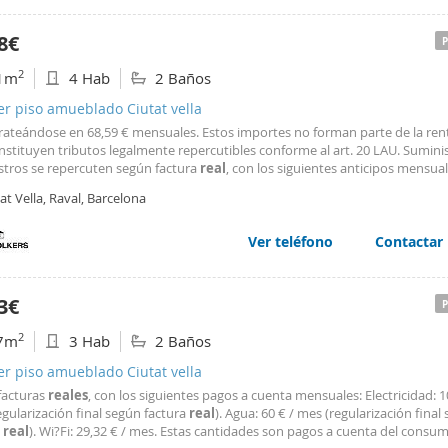
8€
2
1m
4 Hab
2 Baños
er piso amueblado Ciutat vella
rrateándose en 68,59 € mensuales. Estos importes no forman parte de la rent
stituyen tributos legalmente repercutibles conforme al art. 20 LAU. Suminis
stros se repercuten según factura
real
, con los siguientes anticipos mensual
cidad: 110 € / mes (regularización final según factura) Agua: 70 € / mes (regul
at Vella, Raval, Barcelona
egún factura) Wifi: 29,41
Ver teléfono
Contactar
3€
2
7m
3 Hab
2 Baños
er piso amueblado Ciutat vella
facturas
reales
, con los siguientes pagos a cuenta mensuales: Electricidad: 1
gularización final según factura
real
). Agua: 60 € / mes (regularización final
a
real
). Wi?Fi: 29,32 € / mes. Estas cantidades son pagos a cuenta del cons