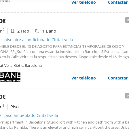
Ver teléfono
Contactar
web se usan para personalizar el contenido y los anuncios, ofrec
ar el tráfico. Además, compartimos información sobre el uso que
tners de redes sociales, publicidad y análisis web, quienes pue
0€
ación que les haya proporcionado o que hayan recopilado a parti
2
m
2 Hab
1 Baño
vicios.
er piso aire acondicionado Ciutat vella
IBLE DESDE EL 15 DE AGOSTO PARA ESTANCIAS TEMPORALES DE OCIO Y
ONALES ¿Sueñas con una estancia inolvidable en Barcelona? Este encanta
 en la Calle Vidre es la respuesta a tus deseos. Disponible desde el 15 de ag
r temporal solo para uso de ocio o vacacional, esta vivienda de dos habitaci
at Vella, Gòtic, Barcelona
el confort y la funcionalidad que buscas. El
piso
Ver teléfono
Contactar
0€
2
m
Piso
er piso amueblado Ciutat vella
rn apartment in Barcelona! Studio loft with kitchen and bathroom with a b
king La Rambla. There is an elevator and high ceilings. About the area: Unb