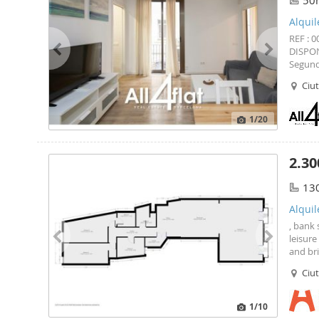
50
Alquil
REF : 
DISPON
Segunda
839,28€
Ciut
Piso
so
1
/20
2.30
13
Alquil
, bank 
leisur
and bri
elevato
Ciut
balcon
1
/10