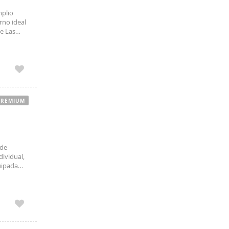
mplio
rno ideal
de Las
icaciones
PREMIUM
 de
dividual,
uipada
aciones