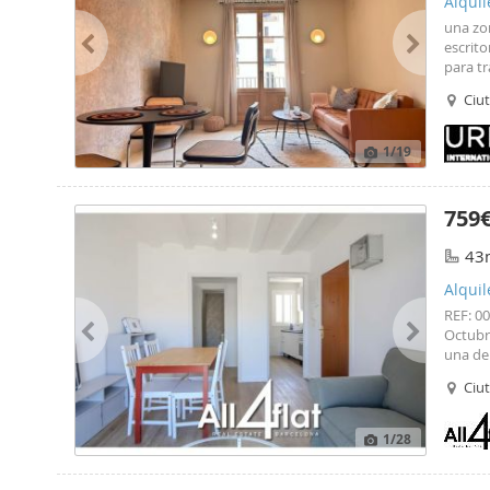
Alquil
una zo
escrito
para tr
Rambl
Ciut
más co
1
/19
759
43
Alquil
REF: 0
Octubr
una de
CARACT
Ciut
indivi
1
/28