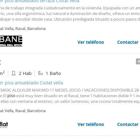
er piso amueblado terraza Ciutat vella
na de trabajo integrada cuidadosamente en la vivienda. Equipada con un a
rio, una silla ergonómica, luz natural e iluminación de diseño, ofrece un ento
abajar o estudiar desde casa. Ubicación privilegiada Situado a pocos pasos 
as
y del histórico Barrio Gótico, este apartamento disfruta de una de las ub
at Vella, Raval, Barcelona
diciadas de Barcelona. Rodeado de encantadores
Ver teléfono
Contactar
€
2
m
2 Hab
1 Baño
er piso amueblado Ciutat vella
03403C ALQUILER MAXIMO 11 MESES. (OCIO / VACACIONES) DISPONIBLE 28
e El
piso
está muy bien situado en el Raval, tiene 1 habitaciones doble Y 1 in
 ellas con ventana al exterior, un salón luminoso, una cocina totalmente eq
ERISTICAS :
Piso
de 43m2 en Ciutat Vella : - 1 habitaciones dobles - 1 habit
at Vella, Raval, Barcelona
dual - Un cocina totalmente equipada
Ver teléfono
Contactar