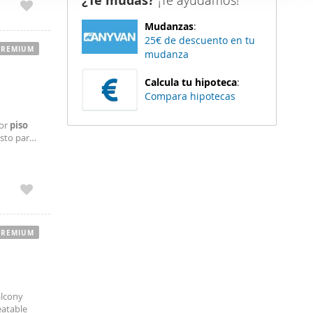
¿Te mudas?
¡Te ayudamos!
er funciones
Mudanzas
:
 haga del
25€ de descuento en tu
den
PREMIUM
mudanza
r del uso
Calcula tu hipoteca
:
Compara hipotecas
dor
piso
osto para
ones te
PREMIUM
alcony
eatable