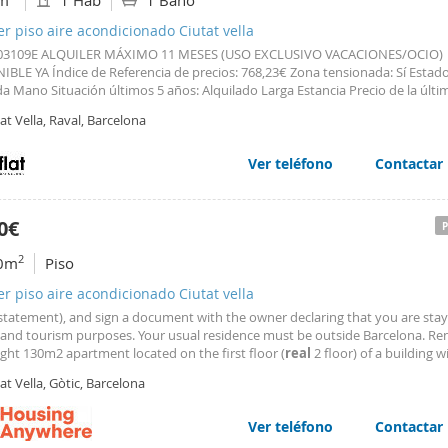
m
1 Hab
1 Baño
er piso aire acondicionado Ciutat vella
003109E ALQUILER MÁXIMO 11 MESES (USO EXCLUSIVO VACACIONES/OCIO)
IBLE YA Índice de Referencia de precios: 768,23€ Zona tensionada: Sí Estado
 Mano Situación últimos 5 años: Alquilado Larga Estancia Precio de la últi
 Certificado energético: G 366 / G 62 ¿El propietario gran tenedor?: No Aicat
at Vella, Raval, Barcelona
leado de 50m² con 1 habitación doble, 1 baño completo
Ver teléfono
Contactar
0€
2
0m
Piso
er piso aire acondicionado Ciutat vella
statement), and sign a document with the owner declaring that you are stay
e and tourism purposes. Your usual residence must be outside Barcelona. R
ght 130m2 apartment located on the first floor (
real
2 floor) of a building w
r. It consists of a spacious modern living-dining room with a long and spaci
at Vella, Gòtic, Barcelona
y, and an American kitchen with an island
Ver teléfono
Contactar