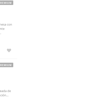
PREMIUM
onesa con
nte
iutadella,
PREMIUM
deada de
ación
as