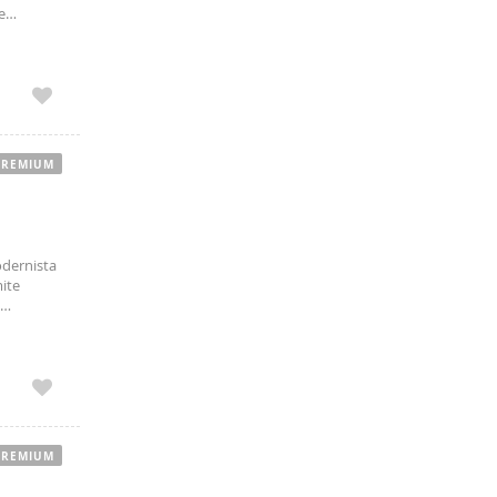
e
e Liceu
PREMIUM
odernista
ite
dad.
 32 días
n de la
PREMIUM