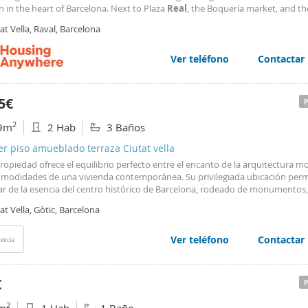
n in the heart of Barcelona. Next to Plaza
Real
, the Boquería market, and th
al. Five-minute walk from the port, ten from Plaza Cataluña, and close to th
at Vella, Raval, Barcelona
tation. Next to Palau Guell, an
Ver teléfono
Contactar
5€
2
9m
2 Hab
3 Baños
er piso amueblado terraza Ciutat vella
propiedad ofrece el equilibrio perfecto entre el encanto de la arquitectura m
comodidades de una vivienda contemporánea. Su privilegiada ubicación perm
tar de la esencia del centro histórico de Barcelona, rodeado de monumentos,
omía, comercios exclusivos y una excelente conexión con el resto de la ciu
at Vella, Gòtic, Barcelona
ora
Real
Estate presenta este
piso
disponible solo para alquileres de más de
es de ocio, vacaciones, recreativos o culturales, y siempre que se acompañe
ntación correspondiente que acredite dicha finalidad.
Ver teléfono
Contactar
encia
€
2