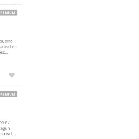
PREMIUM
a, sino
tros: Los
es:
arización
PREMIUM
00 € /
 según
umo
real
,