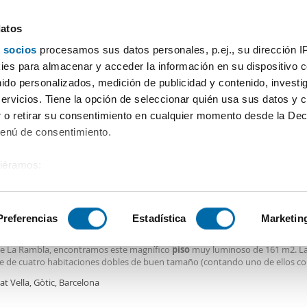
datos
 socios
procesamos sus datos personales, p.ej., su dirección I
Precio
Superficie
Habitaciones
Más filtros - 2
es para almacenar y acceder la información en su dispositivo co
nido personalizados, medición de publicidad y contenido, investi
a
Alquiler pisos Plaza Real Ramblas Barcelona
servicios. Tiene la opción de seleccionar quién usa sus datos y 
 o retirar su consentimiento en cualquier momento desde la Dec
Ordenación Enalqu
)
Menú de consentimiento.
siéramos:
0€
 sobre su ubicación geográfica que puede tener una precisión de
2
1m
4 Hab
2 Baños
tivo analizándolo activamente para buscar características específ
Preferencias
Estadística
Marketin
er piso con 2 baños Ciutat vella
NIBLE A PARTIR DEL 10 DE SEPTIEMBRE DE 2026! Junto a la Plaza Sant Jaum
de La Rambla, encontramos este magnífico
piso
muy luminoso de 161 m2. La
sobre cómo se procesan sus datos personales y establezca su
e de cuatro habitaciones dobles de buen tamaño (contando uno de ellos c
 de datos
. Puede cambiar o retirar su consentimiento en cualq
r), dos baños completos (uno de ellos en suite), la cocina independiente y 
at Vella, Gòtic, Barcelona
es.
io y luminoso sal