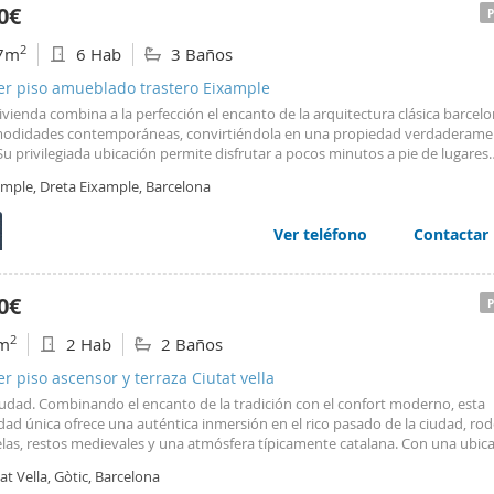
0€
2
7m
6 Hab
3 Baños
er piso amueblado trastero Eixample
vivienda combina a la perfección el encanto de la arquitectura clásica barcel
modidades contemporáneas, convirtiéndola en una propiedad verdaderame
Su privilegiada ubicación permite disfrutar a pocos minutos a pie de lugares
ticos como Passeig de Gràcia, el Palau de la Música, el Born, el Parc de la C
ample, Dreta Eixample, Barcelona
de l’Àngel o Las
Ramblas
, además de contar
Ver teléfono
Contactar
0€
2
m
2 Hab
2 Baños
er piso ascensor y terraza Ciutat vella
ciudad. Combinando el encanto de la tradición con el confort moderno, esta
dad única ofrece una auténtica inmersión en el rico pasado de la ciudad, ro
elas, restos medievales y una atmósfera típicamente catalana. Con una ubic
 pocos pasos de la majestuosa Plaza de la Catedral y de la famosa avenida L
at Vella, Gòtic, Barcelona
as
, el apartamento disfruta de un entorno