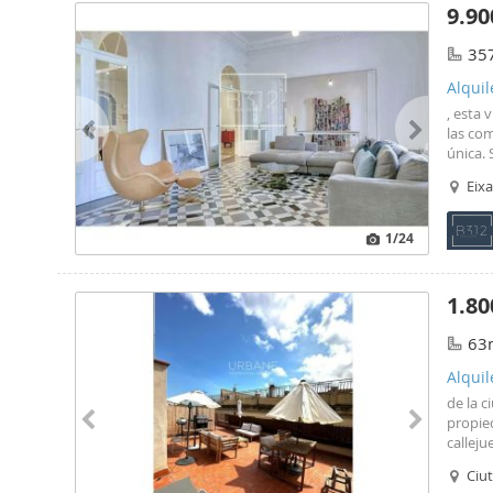
9.90
35
Alquil
, esta 
las co
única. 
emblemá
Eix
Portal 
1
/24
1.80
63
Alquil
de la 
propie
calleju
ideal a
Ciut
Rambl