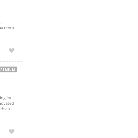
:
ma renta:
: 9349
PREMIUM
ing for
enovated
ith an
ous