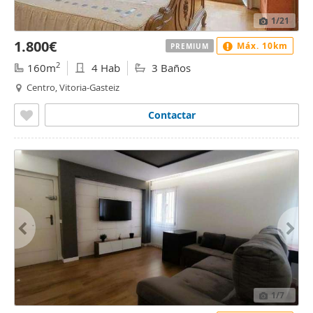
1
/21
1.800€
Máx. 10km
PREMIUM
2
160m
4 Hab
3 Baños
Centro, Vitoria-Gasteiz
Contactar
1
/7