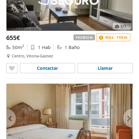
1
/1
655€
Máx. 10km
PREMIUM
2
50m
1 Hab
1 Baño
Centro, Vitoria-Gasteiz
Contactar
Llamar