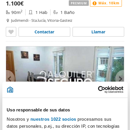
1.100€
Máx. 10km
PREMIUM
2
90m
1 Hab
1 Baño
Judimendi - Sta.lucía, Vitoria-Gasteiz
Contactar
Llamar
1
/34
Uso responsable de sus datos
835€
Máx. 10km
NUEVO
PREMIUM
Nosotros y
nuestros 1022 socios
procesamos sus
2
60m
2 Hab
1 Baño
datos personales, p.ej., su dirección IP, con tecnologías