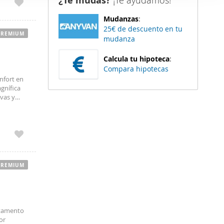
¿Te mudas?
¡Te ayudamos!
er funciones
Mudanzas
:
 haga del
25€ de descuento en tu
den
PREMIUM
mudanza
r del uso
Calcula tu hipoteca
:
Compara hipotecas
nfort en
gnífica
ivas y
ta
PREMIUM
rtamento
or