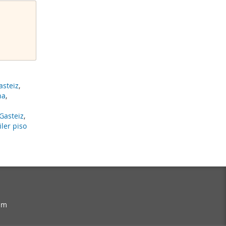
asteiz
,
na
,
-Gasteiz
,
iler piso
am