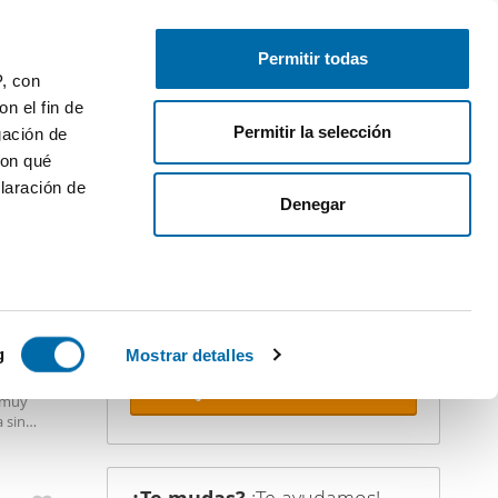
Publica gratis
Inicia sesión
Permitir todas
P, con
n el fin de
Permitir la selección
gación de
con qué
laración de
iler
Denegar
¡Crea tu alerta!
No dejes que te adelanten. Recibe en
tu correo
todas las novedades
de
PREMIUM
esta búsqueda.
 varios
icas (huellas
g
Mostrar detalles
ño
Recibir alertas
, muy
s
 sin
uier momento
a Virgen