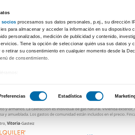
datos
 socios
procesamos sus datos personales, p.ej., su dirección I
Precio
Superficie
Habitaciones
Más filtros - 2
es para almacenar y acceder la información en su dispositivo co
nido personalizados, medición de publicidad y contenido, investi
iler pisos Vitoria Vitoria-Gasteiz
servicios. Tiene la opción de seleccionar quién usa sus datos y 
 o retirar su consentimiento en cualquier momento desde la Dec
Ordenación Enalqu
Menú de consentimiento.
siéramos:
€
NUEVO
 sobre su ubicación geográfica que puede tener una precisión de
2
m
1 Hab
1 Baño
tivo analizándolo activamente para buscar características específ
Preferencias
Estadística
Marketin
er piso con 1 habitacion Centro
iso
de 50 m2, cuenta con 1 dormitorio, cocina amueblada y equipada, 1 ba
o y armarios. La calefacción es individual de gas natural. Vivienda exterior
sobre cómo se procesan sus datos personales y establezca su
sa y amueblada. Los gastos de comunidad están incluidos en el precio. Finca
 de datos
. Puede cambiar o retirar su consentimiento en cualq
r. Vivienda ubicada en pleno Casco Viejo y a pocos minutos de la Plaza de l
tro,
Vitoria
-Gasteiz
. No se admiten animales. En cumplimiento
es.