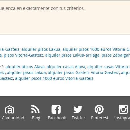
e encajen exactamente con tus criterios.
ria-Gasteiz
,
alquiler pisos Lakua
,
alquiler pisos 1000 euros Vitoria-G
a
,
pisos Vitoria-Gasteiz
,
alquiler pisos Lakua-arriaga
,
pisos Zabalga
z":
alquiler áticos Alava
,
alquiler casas Alava
,
alquiler casas Vitoria
eiz
,
alquiler pisos Lakua
,
alquiler pisos Gasteiz Vitoria-Gasteiz
,
alqu
Gasteiz
,
alquiler pisos 1000 euros Vitoria-Gasteiz
.
a Comunidad
Blog
Facebook
Twitter
Pinterest
Instagr