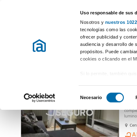
Uso responsable de sus 
Especialistas en pisos en alquiler
Nosotros y
nuestros 1022
Vitoria-Gasteiz
Elegir distrito
tecnologías como las cooki
ofrecer publicidad y conte
Inicio
Alquiler pisos Alava
Alquiler pisos Vitoria-Gasteiz
Alqu
audiencia y desarrollo de 
propósitos. Puede cambiar
Alquiler pisos Vitoria Vitoria-Gasteiz
(4 viviendas)
cookies o clicando en el 
Si lo permite, también qui
655
Recopilar información
50
metros
S
Identificar su disposi
Necesario
Alquil
e
digitales)
Es un
p
l
complet
Obtenga más información 
e
lumino
preferencias en la
sección
ascenso
c
Cen
Blanca
en la Declaración de cooki
c