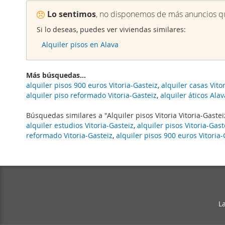
Lo sentimos
, no disponemos de más anuncios qu
Si lo deseas, puedes ver viviendas similares:
Alquiler pisos en Alava
Más búsquedas...
alquiler pisos 900 euros Vitoria-Gasteiz
,
alquiler casas Vito
alquiler piso reformado Vitoria-Gasteiz
,
alquiler áticos Alav
Búsquedas similares a "Alquiler pisos Vitoria Vitoria-Gastei
alquiler estudios Vitoria-Gasteiz
,
alquiler pisos Vitoria-Gast
reformado Vitoria-Gasteiz
,
alquiler pisos 900 euros Vitoria-
L