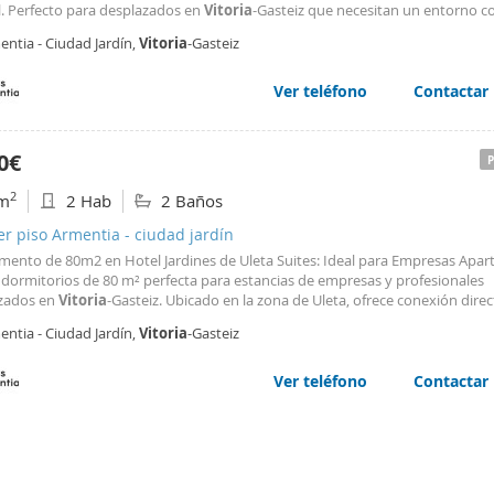
l. Perfecto para desplazados en
Vitoria
-Gasteiz que necesitan un entorno 
sional. Ubicación ideal: conexión directa con los polígonos de Jundiz y Miran
ntia - Ciudad Jardín,
Vitoria
-Gasteiz
iento y servicios incluidos
Ver teléfono
Contactar
0€
2
m
2 Hab
2 Baños
er piso Armentia - ciudad jardín
mento de 80m2 en Hotel Jardines de Uleta Suites: Ideal para Empresas Apa
 dormitorios de 80 m² perfecta para estancias de empresas y profesionales
zados en
Vitoria
-Gasteiz. Ubicado en la zona de Uleta, ofrece conexión direc
os de Jundiz y Miranda, facilitando la logística de transporte. Equipamiento
ntia - Ciudad Jardín,
Vitoria
-Gasteiz
os incluidos en el apartamento: El apartamento
Ver teléfono
Contactar