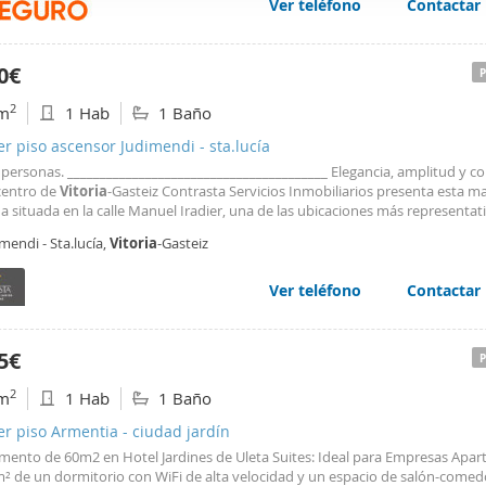
Ver teléfono
Contactar
web se usan para personalizar el contenido y los anuncios, ofrec
ar el tráfico. Además, compartimos información sobre el uso que
tners de redes sociales, publicidad y análisis web, quienes pue
0€
ación que les haya proporcionado o que hayan recopilado a parti
2
m
1 Hab
1 Baño
vicios.
er piso ascensor Judimendi - sta.lucía
personas. ________________________________________ Elegancia, amplitud y co
centro de
Vitoria
-Gasteiz Contrasta Servicios Inmobiliarios presenta esta ma
a situada en la calle Manuel Iradier, una de las ubicaciones más representat
adas del centro de
Vitoria
-Gasteiz. Completamente reformada en 2018, es
mendi - Sta.lucía,
Vitoria
-Gasteiz
da combina el encanto de un edificio consolidado
Ver teléfono
Contactar
5€
2
m
1 Hab
1 Baño
er piso Armentia - ciudad jardín
mento de 60m2 en Hotel Jardines de Uleta Suites: Ideal para Empresas Apa
m² de un dormitorio con WiFi de alta velocidad y un espacio de salón-comed