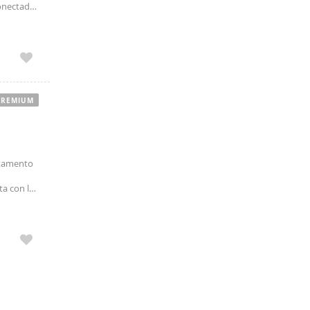
conectado
da.
PREMIUM
rtamento
ta con los
 y