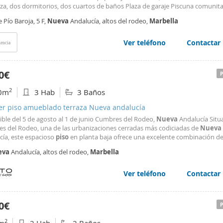
aza, dos dormitorios, dos cuartos de baños Plaza de garaje Piscuna comunita
e Pío Baroja, 5 F,
Nueva
Andalucía, altos del rodeo,
Marbella
Ver teléfono
Contactar
encia
0€
2
0m
3 Hab
3 Baños
ler piso amueblado terraza Nueva andalucía
ible del 5 de agosto al 1 de junio Cumbres del Rodeo,
Nueva
Andalucía Situ
s del Rodeo, una de las urbanizaciones cerradas más codiciadas de
Nueva
cía, este espacioso
piso
en planta baja ofrece una excelente combinación d
dad, privacidad y una ubicación inmejorable. La urbanización se encuentra 
eva
Andalucía, altos del rodeo,
Marbella
inutos de Puerto Banús, la playa, prestigiosos campos
Ver teléfono
Contactar
0€
2