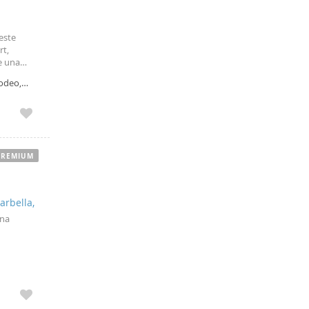
este
rt,
e una
ios
rodeo,
PREMIUM
arbella,
ina