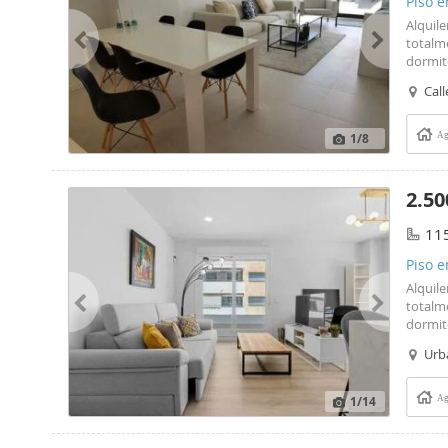
Piso e
Alquil
totalm
dormit
Call
1
/8
Ag
2.50
11
Piso 
Marbel
Alquil
totalm
dormito
Urb
1
/14
Ag