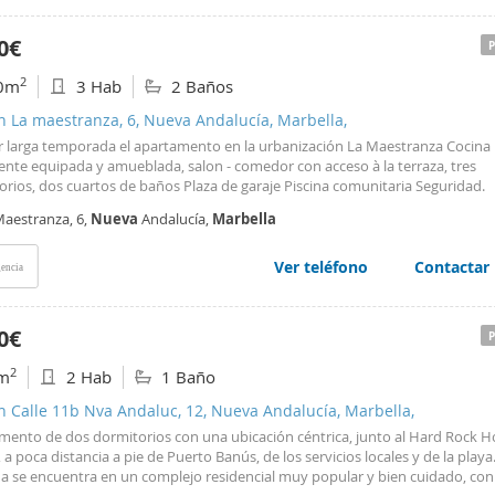
0€
2
0m
3 Hab
2 Baños
n La maestranza, 6, Nueva Andalucía, Marbella,
er larga temporada el apartamento en la urbanización La Maestranza Cocina
ente equipada y amueblada, salon - comedor con acceso à la terraza, tres
orios, dos cuartos de baños Plaza de garaje Piscina comunitaria Seguridad.
Maestranza, 6,
Nueva
Andalucía,
Marbella
Ver teléfono
Contactar
encia
0€
2
m
2 Hab
1 Baño
n Calle 11b Nva Andaluc, 12, Nueva Andalucía, Marbella,
mento de dos dormitorios con una ubicación céntrica, junto al Hard Rock H
 a poca distancia a pie de Puerto Banús, de los servicios locales y de la playa
da se encuentra en un complejo residencial muy popular y bien cuidado, con