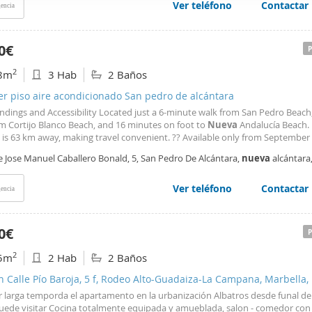
Ver teléfono
Contactar
encia
web se usan para personalizar el contenido y los anuncios, ofrec
ar el tráfico. Además, compartimos información sobre el uso que
tners de redes sociales, publicidad y análisis web, quienes pue
0€
ación que les haya proporcionado o que hayan recopilado a parti
2
8m
3 Hab
2 Baños
vicios.
er piso aire acondicionado San pedro de alcántara
ndings and Accessibility Located just a 6-minute walk from San Pedro Beach
m Cortijo Blanco Beach, and 16 minutes on foot to
Nueva
Andalucía Beach.
 is 63 km away, making travel convenient. ?? Available only from September
ct for couples, families, or professionals looking for a serene coastal home 
e Jose Manuel Caballero Bonald, 5, San Pedro De Alcántara,
nueva
alcántara
sy summer season.
bella
Ver teléfono
Contactar
encia
0€
2
5m
2 Hab
2 Baños
n Calle Pío Baroja, 5 f, Rodeo Alto-Guadaiza-La Campana, Marbella,
er larga temporda el apartamento en la urbanización Albatros desde funal d
puede visitar Cocina totalmente equipada y amueblada, salon - comedor con