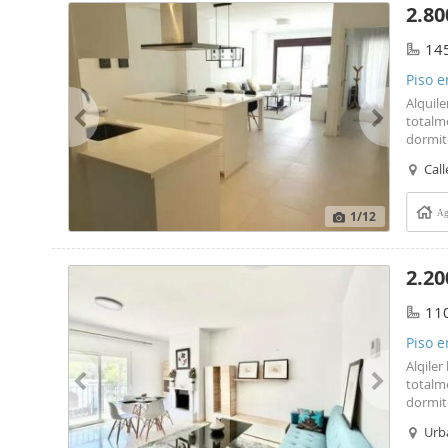
2.80
14
Piso e
Alquil
totalm
dormito
Call
1
/12
Ag
2.20
11
Piso e
Alqile
totalm
dormito
Urb