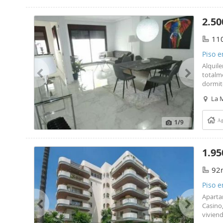
2.50
11
Piso e
Alquil
totalm
dormit
La 
1
/9
Ag
1.95
92
Piso e
Aparta
Casino,
vivien