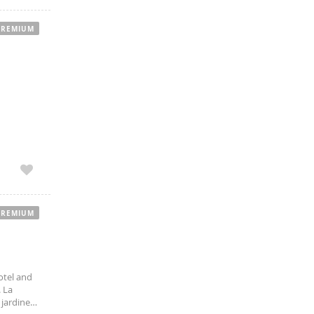
PREMIUM
PREMIUM
otel and
. La
 jardines