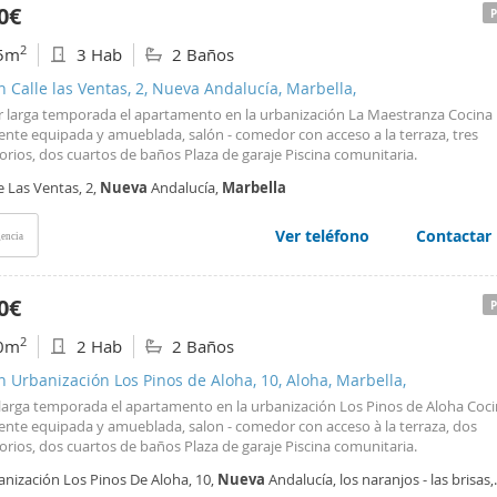
0€
2
5m
3 Hab
2 Baños
n Calle las Ventas, 2, Nueva Andalucía, Marbella,
er larga temporada el apartamento en la urbanización La Maestranza Cocina
ente equipada y amueblada, salón - comedor con acceso a la terraza, tres
rios, dos cuartos de baños Plaza de garaje Piscina comunitaria.
e Las Ventas, 2,
Nueva
Andalucía,
Marbella
Ver teléfono
Contactar
encia
0€
2
0m
2 Hab
2 Baños
n Urbanización Los Pinos de Aloha, 10, Aloha, Marbella,
r larga temporada el apartamento en la urbanización Los Pinos de Aloha Coc
ente equipada y amueblada, salon - comedor con acceso à la terraza, dos
rios, dos cuartos de baños Plaza de garaje Piscina comunitaria.
anización Los Pinos De Aloha, 10,
Nueva
Andalucía, los naranjos - las brisas,