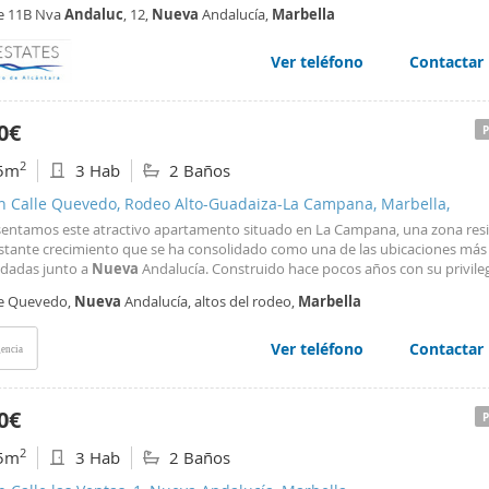
tarios, piscina y ascensores modernizados. El apartamento se presenta en
le 11B Nva
Andaluc
, 12,
Nueva
Andalucía,
Marbella
 original, con un cuarto de baño recientemente renovado. La distribución in
 salón con doble orientación, cocina con lavadero independiente, dos dormi
to de baño. La terraza, orientada al sur, goza de una excelente orientación 
Ver teléfono
Contactar
ante todo el día. Se trata de una opción de alquiler a largo plazo práctica y 
ón ideal, perfecta para inquilinos que deseen estar cerca de tiendas, restaur
nes de transporte, el casino y las playas de Puerto Banús. La propiedad se
0€
ra cerca de la carretera, por lo que hay algo de ruido del tráfico, pero esta e
artida de una ubicación tan céntrica, con excelente acceso a los servicios, 
2
5m
3 Hab
2 Baños
 a la playa.
en Calle Quevedo, Rodeo Alto-Guadaiza-La Campana, Marbella,
sentamos este atractivo apartamento situado en La Campana, una zona resi
stante crecimiento que se ha consolidado como una de las ubicaciones más
adas junto a
Nueva
Andalucía. Construido hace pocos años con su privile
ación permite disfrutar de todos los servicios esenciales a escasa distancia, 
le Quevedo,
Nueva
Andalucía, altos del rodeo,
Marbella
ercados, centros educativos, restaurantes, comercios
Ver teléfono
Contactar
encia
0€
2
5m
3 Hab
2 Baños