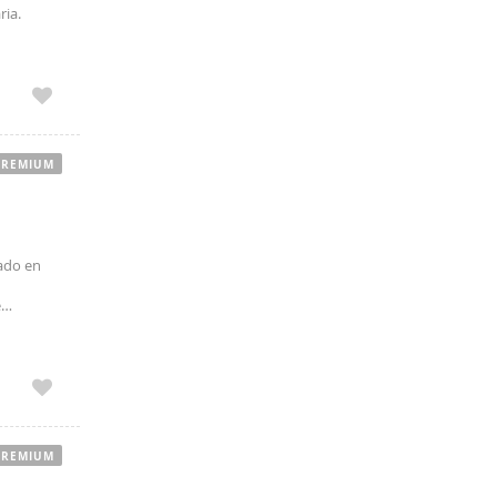
ria.
PREMIUM
ado en
e
a solo
PREMIUM