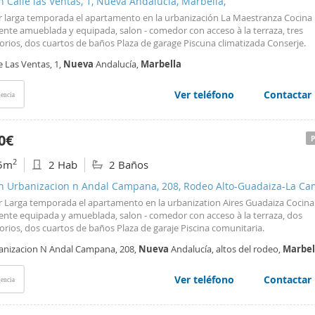
n Calle las Ventas, 1, Nueva Andalucía, Marbella,
er larga temporada el apartamento en la urbanización La Maestranza Cocina
ente amueblada y equipada, salon - comedor con acceso à la terraza, tres
orios, dos cuartos de baños Plaza de garage Piscuna climatizada Conserje.
e Las Ventas, 1,
Nueva
Andalucía,
Marbella
Ver teléfono
Contactar
encia
0€
2
5m
2 Hab
2 Baños
en Urbanizacion n Andal Campana, 208, Rodeo Alto-Guadaiza-La C
la,
er Larga temporada el apartamento en la urbanization Aires Guadaiza Cocina
ente equipada y amueblada, salon - comedor con acceso à la terraza, dos
rios, dos cuartos de baños Plaza de garaje Piscina comunitaria.
anizacion N Andal Campana, 208,
Nueva
Andalucía, altos del rodeo,
Marbel
Ver teléfono
Contactar
encia