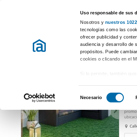
Uso responsable de sus 
Especialistas en pisos en alquiler
Nosotros y
nuestros 1022
Marbella
Elegir distrito
tecnologías como las cooki
ofrecer publicidad y conte
Inicio
Alquiler pisos Málaga
Alquiler pisos Marbella
Alquiler
audiencia y desarrollo de 
propósitos. Puede cambiar
Alquiler pisos Nueva Andalucía Marbella
(169 viviendas)
cookies o clicando en el 
Si lo permite, también qui
3.00
Recopilar información
13
metros
S
Identificar su disposi
Necesario
Alquil
e
digitales)
LARGA 
l
promoc
Obtenga más información 
e
ubicaci
preferencias en la
sección
Banús, 
c
Call
en la Declaración de cooki
todos l
c