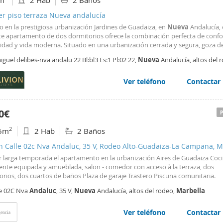
m
2 Hab
2 Baños
er piso terraza Nueva andalucía
 en la prestigiosa urbanización Jardines de Guadaiza, en
Nueva
Andalucía, 
te apartamento de dos dormitorios ofrece la combinación perfecta de confo
dad y vida moderna. Situado en una urbanización cerrada y segura, goza d
nte ubicación a pocos minutos de Puerto Banús,
Marbella
y todos los servic
iguel delibes-nva andalu 22 Bl:bl3 Es:1 Pl:02 22,
Nueva
Andalucía, altos del 
ales. El apartamento cuenta con dos amplios dormitorios
bella
Ver teléfono
Contactar
0€
2
5m
2 Hab
2 Baños
n Calle 02c Nva Andaluc, 35 V, Rodeo Alto-Guadaiza-La Campana, M
er larga temporada el apartamento en la urbanización Aires de Guadaiza Coc
ente equipada y amueblada, salon - comedor con acceso à la terraza, dos
orios, dos cuartos de baños Plaza de garaje Trastero Piscuna comunitaria.
le 02C Nva
Andaluc
, 35 V,
Nueva
Andalucía, altos del rodeo,
Marbella
Ver teléfono
Contactar
encia