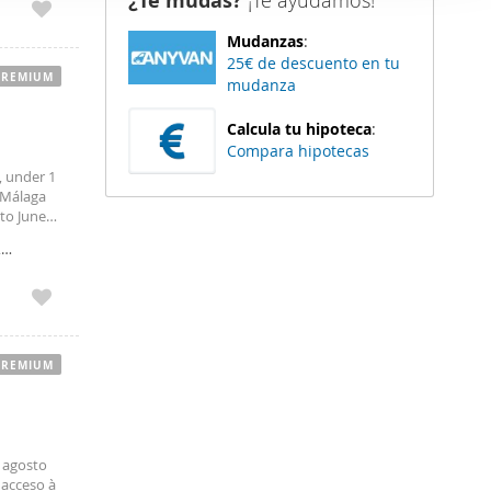
¿Te mudas?
¡Te ayudamos!
er funciones
Mudanzas
:
 haga del
25€ de descuento en tu
den
PREMIUM
mudanza
r del uso
Calcula tu hipoteca
:
Compara hipotecas
, under 1
 Málaga
 to June
outside
,
PREMIUM
e agosto
 acceso à