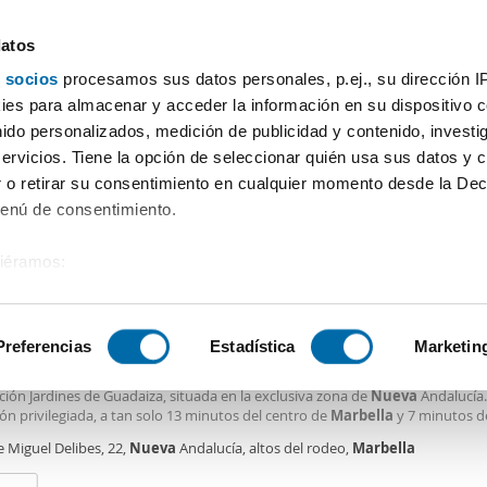
datos
 socios
procesamos sus datos personales, p.ej., su dirección I
Precio
Superficie
Habitaciones
Más filtros - 2
es para almacenar y acceder la información en su dispositivo co
nido personalizados, medición de publicidad y contenido, investi
 pisos Nueva Andalucía Marbella
servicios. Tiene la opción de seleccionar quién usa sus datos y 
 o retirar su consentimiento en cualquier momento desde la Dec
Ordenación Enalqu
Menú de consentimiento.
siéramos:
0€
 sobre su ubicación geográfica que puede tener una precisión de
2
6m
3 Hab
2 Baños
tivo analizándolo activamente para buscar características específ
Preferencias
Estadística
Marketin
er piso piscina y terraza Nueva andalucía
TEMPORADA Disponible desde el 1 de septiembre, esta vivienda forma parte
ión Jardines de Guadaiza, situada en la exclusiva zona de
Nueva
Andalucía
sobre cómo se procesan sus datos personales y establezca su
ón privilegiada, a tan solo 13 minutos del centro de
Marbella
y 7 minutos d
 de datos
. Puede cambiar o retirar su consentimiento en cualq
ideal para disfrutar de la playa, el ocio y la tranquilidad de un entorno resid
e Miguel Delibes, 22,
Nueva
Andalucía, altos del rodeo,
Marbella
es.
os servicios cerca: colegios