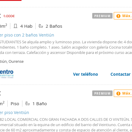
e la comunidad, se requieren dos meses de fianza y no se admiten mascotas.
o es meramente informativo y carece de validez contractual. En Inmobiliaria
e NO cobramos comisión de intermediación al inquilino/a. Si quieres ver es
€
1.000€
Máx.
PREMIUM
ad, no dudes en acudir a nuestras oficinas de Rúa Ensino nº1, Bajo (O Cout
), llamarnos al (+34) 988 245 971 o enviarnos un correo electrónico a
2
0m
4 Hab
2 Baños
nmobiliariasourense.es. Estaremos encantados de atenderte. Más informac
 página web www.inmobiliariasourense.es. Síguenos en las principales redes
er piso con 2 baños Ventiún
STUDIANTES Se alquila amplio y luminoso piso. La vivienda dispone de: 4 do
ndientes. 1 baño completo. 1 aseo. Salón acogedor con galería Cocina tota
da con terraza. Calefacción y ascensor Disponible para el próximo curso ac
tiún, Ourense
Ver teléfono
Contactar
€
Máx.
PREMIUM
2
m
Piso
1 Baño
er piso Ventiún
982 LOCAL COMERCIAL CON GRAN FACHADA A DOS CALLES DE O VINTEÚN. Se
omercial situado en la equina de un edificio del barrio del Veintiuno. Cuenta
icie de 60 m2 aproximadamente y consta de espacio de atención al cliente, 