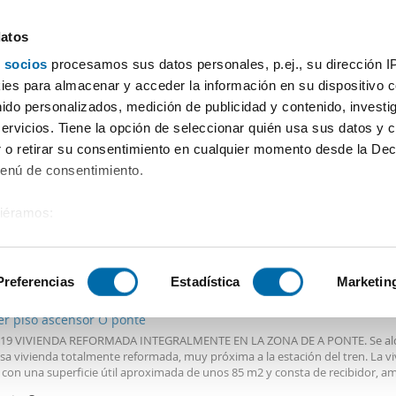
datos
 socios
procesamos sus datos personales, p.ej., su dirección I
Precio
Superficie
Habitaciones
Más filtros - 2
es para almacenar y acceder la información en su dispositivo co
nido personalizados, medición de publicidad y contenido, investi
Señora De La Sainza Ourense
servicios. Tiene la opción de seleccionar quién usa sus datos y 
 o retirar su consentimiento en cualquier momento desde la Dec
Ordenación Enalqu
viendas)
Menú de consentimiento.
siéramos:
 sobre su ubicación geográfica que puede tener una precisión de
€
Máx.
PREMIUM
tivo analizándolo activamente para buscar características específ
Preferencias
Estadística
Marketin
2
m
3 Hab
1 Baño
er piso ascensor O ponte
sobre cómo se procesan sus datos personales y establezca su
919 VIVIENDA REFORMADA INTEGRALMENTE EN LA ZONA DE A PONTE. Se alq
 de datos
. Puede cambiar o retirar su consentimiento en cualq
sa vivienda totalmente reformada, muy próxima a la estación del tren. La v
es.
 con una superficie útil aproximada de unos 85 m2 y consta de recibidor, am
omedor con acceso a balcón orientado hacia la fachada principal del edificio