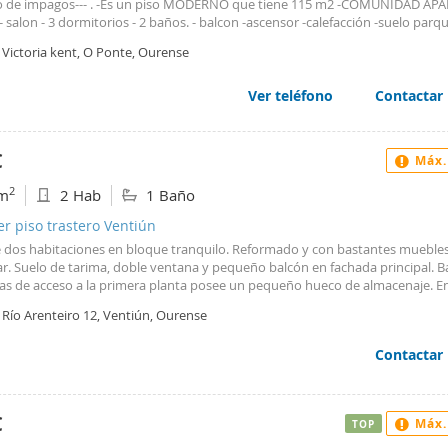
o de impagos--- . -Es un piso MODERNO que tiene 115 m2 -COMUNIDAD APA
- salon - 3 dormitorios - 2 baños. - balcon -ascensor -calefacción -suelo parqu
s climalit . Esta al lado de policia local con colegios al lado y supermercados 
 Victoria kent, O Ponte, Ourense
n del tren y bus. . Manuel 663777690
Ver teléfono
Contactar
€
Máx.
2
m
2 Hab
1 Baño
er piso trastero Ventiún
e dos habitaciones en bloque tranquilo. Reformado y con bastantes muebles
r. Suelo de tarima, doble ventana y pequeño balcón en fachada principal. Ba
ras de acceso a la primera planta posee un pequeño hueco de almacenaje. En
s falta el sofá porque aun no nos lo han podido entregar. Las condiciones s
 Río Arenteiro 12, Ventiún, Ourense
lidad + otra mensualidad de fianza + un seguro de impagos (en torno o a 2
al bancario. El seguro de impagos sería quién valoraría la viabilidad de las 
Contactar
an a vivir en el piso Para ello sería necesario contrato de trabajo y las dos ú
 de todos los que vayan a vivir.
€
Máx.
TOP