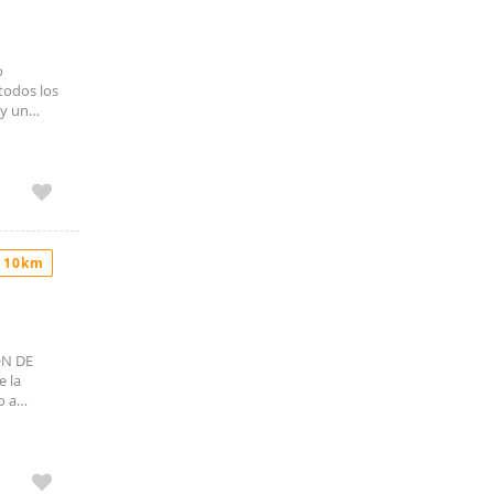
o
todos los
 y un
ispone
Consulte
 10km
ÓN DE
e la
o a
n vistas a
anas de
precio