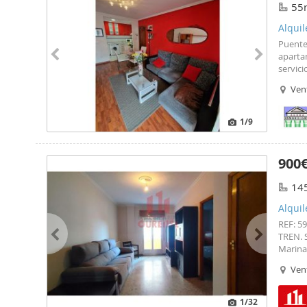
55
Alquil
Puente
aparta
servic
cuarto 
Ven
además 
nuestra
1
/9
900
14
Alqui
REF: 5
TREN. S
Marina
terraza
Ven
la call
aproxi
alumini
1
/32