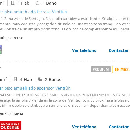
2
m
1 Hab
1 Baño
er piso amueblado terraza Ventiún
¨: Zona Avda de Santiago. Se alquila también a estudiantes Se alquila bonit
mento, muy coqueto y acogedor, situado en una zona zona tranquila y con 
ios. Consta de un amplio dormitorio, salón, cocina completamente equipada
de baño. Amplia terraza, la calefacción es central por contador individual. d
tiún, Ourense
de un buen trastero. El precio de la comunidad está incluida en el precio. 
s ofertas en distintas zonas.
Ver teléfono
Contactar
€
Máx.
PREMIUM
2
5m
4 Hab
2 Baños
ler piso amueblado ascensor Ventiún
994 ESPECIAL ESTUDIANTES !! AMPLIA VIVIENDA POR ENCIMA DE LA ESTACI
e alquila amplia vivienda en la zona del Veintiuno, muy próxima a la plaza d
. El inmueble se distribuye en amplio salón, cocina independiente con acces
, cuatro dormitorios, baño y aseo. Además cuenta con una amplia galería co
tiún, Ourense
e. Se trata de una vivienda del año 1980, que dispone de una superficie útil
mada de unos 122 m2, y cuenta con ascensor pequeño, suelos de gres, vent
o con acristalamiento simple, calefacción y agua caliente por gas ciudad. El 
Ver teléfono
Contactar