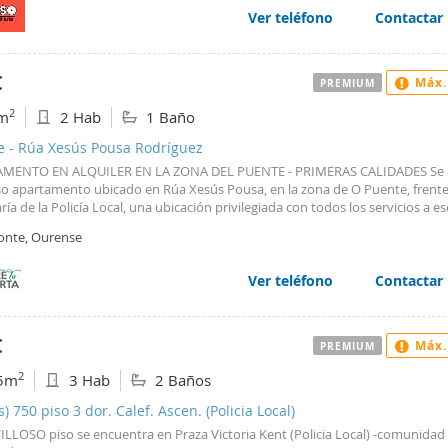
Ver teléfono
Contactar
€
Máx.
PREMIUM
2
m
2 Hab
1 Baño
e - Rúa Xesús Pousa Rodríguez
MENTO EN ALQUILER EN LA ZONA DEL PUENTE - PRIMERAS CALIDADES Se a
so apartamento ubicado en Rúa Xesús Pousa, en la zona de O Puente, frente 
ía de la Policía Local, una ubicación privilegiada con todos los servicios a e
s y excelentes comunicaciones con el centro de la ciudad. La vivienda desta
onte, Ourense
celentes calidades, su luminosidad y por encontrarse completamente amueb
para entrar a vivir. DISTRIBUCIÓN ·2 habitaciones con armarios empotrados ·
to ·Salón-comedor ·Cocina totalmente amueblada y equipada, con menaje 
Ver teléfono
Contactar
ACIONES Y EQUIPAMIENTO ·Calefacción ·Aire acondicionado ·Armarios emp
nda completamente amueblada ·Muy luminosa UBICACIÓN Situada en una de
más demandadas de Ourense, frente a la Comisaría de la Policía Local y con
€
Máx.
PREMIUM
ercados, farmacias, colegios, estaciones de tren y autobús, zonas verdes y 
vicios a escasos minutos. REQUISITOS ·Mes de fianza ·Mes de garantía adicio
2
5m
3 Hab
2 Baños
so ·Demostración de ingresos para la contratación del seguro de impago ·No
n mascotas
s) 750 piso 3 dor. Calef. Ascen. (Policia Local)
LLOSO piso se encuentra en Praza Victoria Kent (Policia Local) -comunidad 