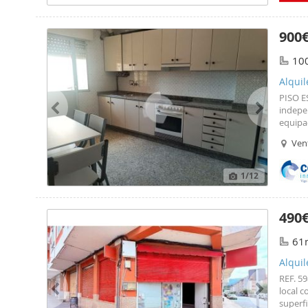
incluy
anunci
Ourens
900
propied
Ourense
10
info@i
nuestra
Alquil
PISO E
indepe
equipa
Ven
1
/12
490
61
Alquil
REF. 5
local c
superf