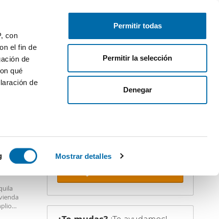
Publica gratis
Inicia sesión
Permitir todas
P, con
n el fin de
Permitir la selección
gación de
con qué
laración de
iler
Denegar
¡Crea tu alerta!
No dejes que te adelanten. Recibe en
tu correo
todas las novedades
de
esta búsqueda.
 varios
 10km
icas (huellas
g
Mostrar detalles
Recibir alertas
s
uila
uier momento
ivienda
plio
, cocina