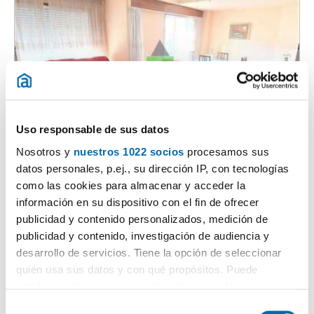
Uso responsable de sus datos
1
/16
Nosotros y
nuestros 1022 socios
procesamos sus
1.000€
Máx. 10km
PREMIUM
datos personales, p.ej., su dirección IP, con tecnologías
2
130m
4 Hab
2 Baños
como las cookies para almacenar y acceder la
información en su dispositivo con el fin de ofrecer
Posío, Ourense
publicidad y contenido personalizados, medición de
Contactar
Llamar
publicidad y contenido, investigación de audiencia y
desarrollo de servicios. Tiene la opción de seleccionar
quién usa sus datos y con qué propósitos. Puede
cambiar o retirar su consentimiento en cualquier
momento desde la Declaración de cookies o clicando en
S