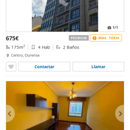
1
/1
675€
Máx. 10km
PREMIUM
2
175m
4 Hab
2 Baños
Centro, Ourense
Contactar
Llamar