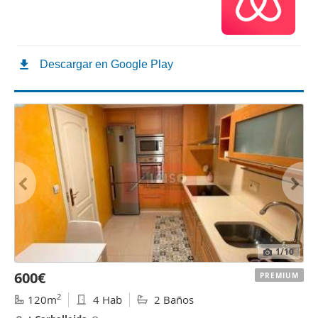
1
/10
600€
PREMIUM
2
120m
4 Hab
2 Baños