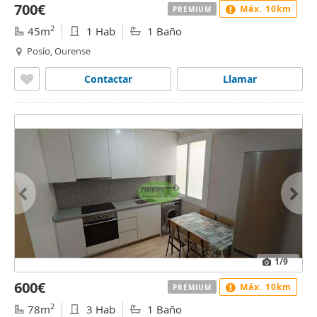
700€
Máx. 10km
PREMIUM
2
45m
1 Hab
1 Baño
Posío, Ourense
Contactar
Llamar
1
/9
600€
Máx. 10km
PREMIUM
2
78m
3 Hab
1 Baño