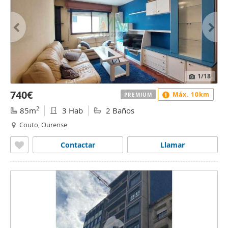
1
/18
740€
Máx. 10km
PREMIUM
2
85m
3 Hab
2 Baños
Couto, Ourense
Contactar
Llamar