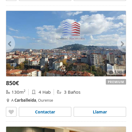
1
/40
850€
PREMIUM
2
130m
4 Hab
3 Baños
A
Carballeida
, Ourense
Contactar
Llamar