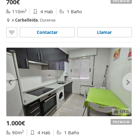
700€
PREMIUM
2
110m
4 Hab
1 Baño
A
Carballeida
, Ourense
Contactar
Llamar
1
/12
1.000€
PREMIUM
2
90m
4 Hab
1 Baño