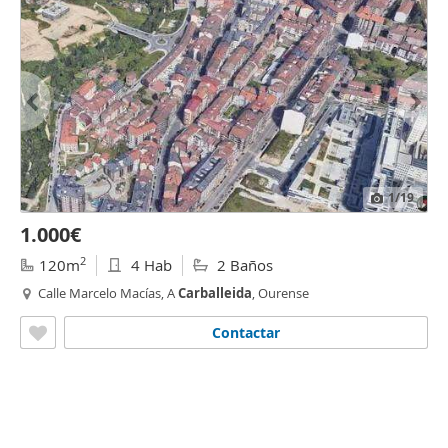
1
/19
1.000€
2
120m
4 Hab
2 Baños
Calle Marcelo Macías, A
Carballeida
, Ourense
Contactar