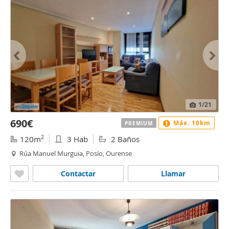
1
/21
690€
Máx. 10km
PREMIUM
2
120m
3 Hab
2 Baños
Rúa Manuel Murguia, Posío, Ourense
Contactar
Llamar