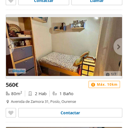
Contactar
Llamar
1
/7
560€
Máx. 10km
2
80m
2 Hab
1 Baño
Avenida de Zamora 31, Posío, Ourense
Contactar