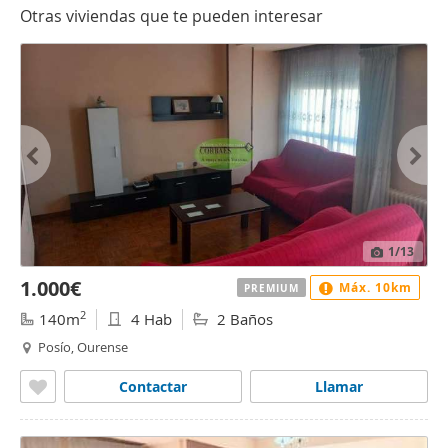
Otras viviendas que te pueden interesar
1
/13
1.000€
Máx. 10km
PREMIUM
2
140m
4 Hab
2 Baños
Posío, Ourense
Contactar
Llamar