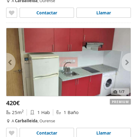
A
Carballeida
, Ourense
Contactar
Llamar
1
/7
420€
PREMIUM
2
25m
1 Hab
1 Baño
A
Carballeida
, Ourense
Contactar
Llamar