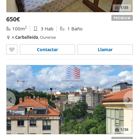
1
/35
650€
PREMIUM
2
100m
3 Hab
1 Baño
A
Carballeida
, Ourense
Contactar
Llamar
1
/36