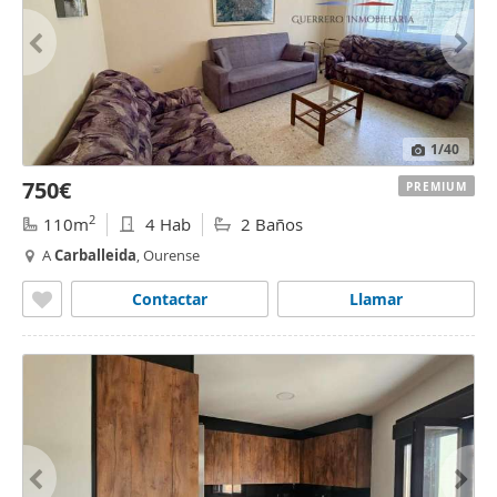
1
/40
750€
PREMIUM
2
110m
4 Hab
2 Baños
A
Carballeida
, Ourense
Contactar
Llamar