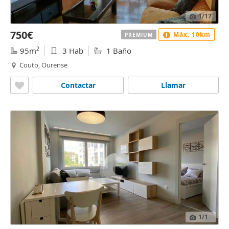
1
/17
750€
Máx. 10km
PREMIUM
2
95m
3 Hab
1 Baño
Couto, Ourense
Contactar
Llamar
1
/1