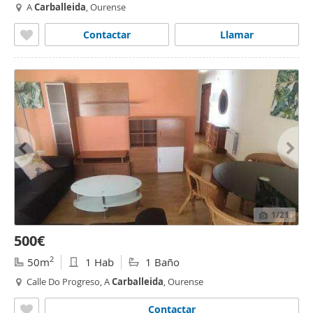
A
Carballeida
, Ourense
Contactar
Llamar
1
/21
500€
2
50m
1 Hab
1 Baño
Calle Do Progreso, A
Carballeida
, Ourense
Contactar