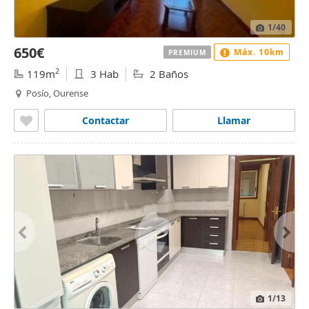
1
/40
650€
Máx. 10km
PREMIUM
2
119m
3 Hab
2 Baños
Posío, Ourense
Contactar
Llamar
1
/13