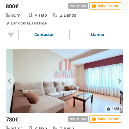
800€
Máx. 10km
PREMIUM
2
95m
4 Hab
2 Baños
Barrocanes, Ourense
Contactar
Llamar
1
/28
780€
Máx. 10km
PREMIUM
2
92m
4 Hab
1 Baño