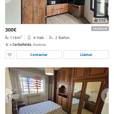
1
/15
300€
PREMIUM
2
116m
4 Hab
2 Baños
A
Carballeida
, Ourense
Contactar
Llamar