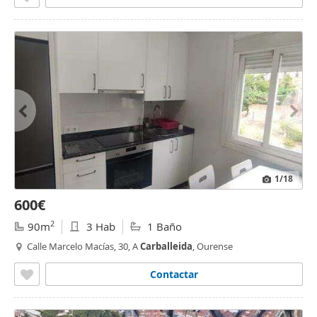
1
/18
600€
2
90m
3 Hab
1 Baño
Calle Marcelo Macías, 30, A
Carballeida
, Ourense
Contactar