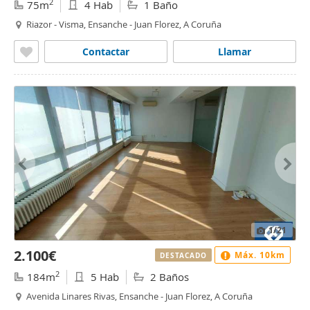
2
75m
4 Hab
1 Baño
Riazor - Visma, Ensanche - Juan Florez, A Coruña
Contactar
Llamar
1
/21
2.100€
Máx. 10km
DESTACADO
2
184m
5 Hab
2 Baños
Avenida Linares Rivas, Ensanche - Juan Florez, A Coruña