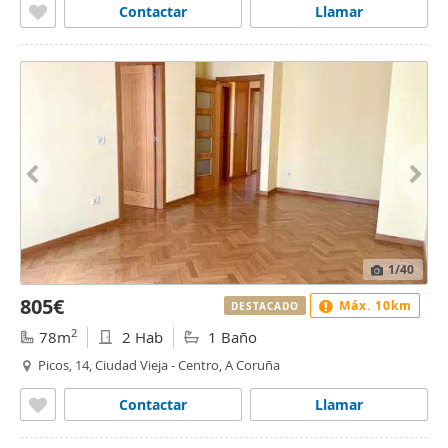
Contactar
Llamar
1
/40
805€
Máx. 10km
DESTACADO
2
78m
2 Hab
1 Baño
Picos, 14, Ciudad Vieja - Centro, A Coruña
Contactar
Llamar