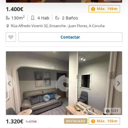
o
1.400€
Máx. 10km
2
130m
4 Hab
2 Baños
Rúa Alfredo Vicenti 32, Ensanche - Juan Florez, A Coruña
Contactar
1
/21
1.320€
Máx. 10km
1.470€
DESTACADO