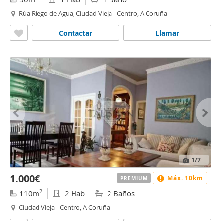
Rúa Riego de Agua, Ciudad Vieja - Centro, A Coruña
Contactar
Llamar
1
/7
1.000€
Máx. 10km
PREMIUM
2
110m
2 Hab
2 Baños
Ciudad Vieja - Centro, A Coruña