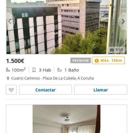
1
/11
1.500€
Máx. 10km
PREMIUM
2
100m
3 Hab
1 Baño
Cuatro Caminos - Plaza De La Cubela, A Coruña
Contactar
Llamar