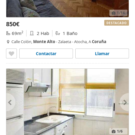
1
/14
850€
DESTACADO
2
69m
2 Hab
1 Baño
Calle Colón,
Monte
Alto
- Zalaeta - Atocha, A
Coruña
Contactar
Llamar
1
/6