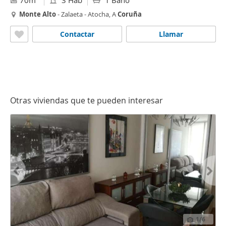
70m
3 Hab
1 Baño
Monte
Alto
- Zalaeta - Atocha, A
Coruña
Contactar
Llamar
Otras viviendas que te pueden interesar
1
/6