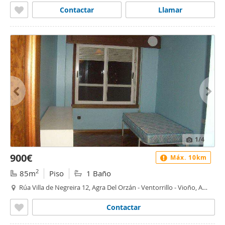
Contactar
Llamar
1
/4
900€
Máx. 10km
2
85m
Piso
1 Baño
Rúa Villa de Negreira 12, Agra Del Orzán - Ventorrillo - Vioño, A
Coruña
Contactar