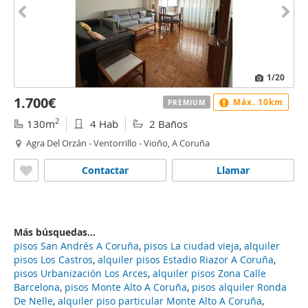
1
/20
1.700€
Máx. 10km
PREMIUM
2
130m
4 Hab
2 Baños
Agra Del Orzán - Ventorrillo - Vioño, A Coruña
Contactar
Llamar
Más búsquedas...
pisos San Andrés A Coruña
,
pisos La ciudad vieja
,
alquiler
pisos Los Castros
,
alquiler pisos Estadio Riazor A Coruña
,
pisos Urbanización Los Arces
,
alquiler pisos Zona Calle
Barcelona
,
pisos Monte Alto A Coruña
,
pisos alquiler Ronda
De Nelle
,
alquiler piso particular Monte Alto A Coruña
,