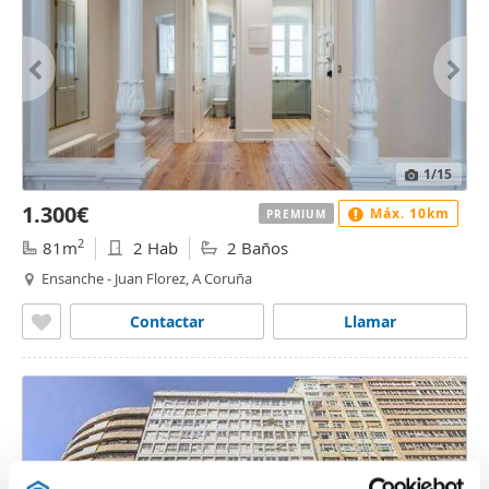
1
/15
1.300€
Máx. 10km
PREMIUM
2
81m
2 Hab
2 Baños
Ensanche - Juan Florez, A Coruña
Contactar
Llamar