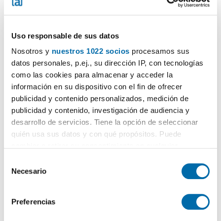
Uso responsable de sus datos
Nosotros y
nuestros 1022 socios
procesamos sus
1
/26
datos personales, p.ej., su dirección IP, con tecnologías
960€
Máx. 10km
DESTACADO
como las cookies para almacenar y acceder la
2
115m
3 Hab
2 Baños
información en su dispositivo con el fin de ofrecer
Plaza De Pontevedra, 14, Ensanche - Juan Florez, A Coruña
publicidad y contenido personalizados, medición de
publicidad y contenido, investigación de audiencia y
Contactar
Llamar
desarrollo de servicios. Tiene la opción de seleccionar
quién usa sus datos y con qué propósitos. Puede
cambiar o retirar su consentimiento en cualquier
momento desde la Declaración de cookies o clicando en
S
el Menú de consentimiento.
Necesario
e
l
Si lo permite, también quisiéramos:
e
Preferencias
Recopilar información sobre su ubicación geográfica
c
que puede tener una precisión de varios metros
c