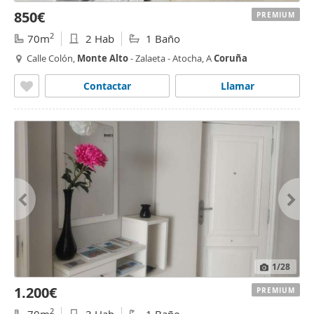
850€
PREMIUM
2
70m
2 Hab
1 Baño
Calle Colón,
Monte
Alto
- Zalaeta - Atocha, A
Coruña
Contactar
Llamar
1
/28
1.200€
PREMIUM
2