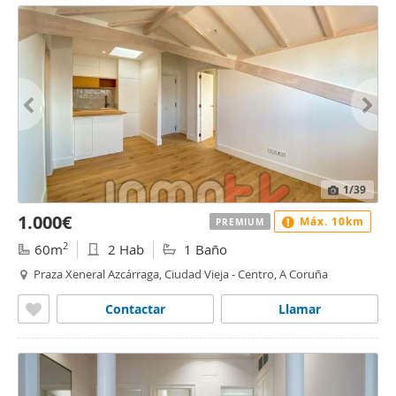
1
/39
1.000€
Máx. 10km
PREMIUM
2
60m
2 Hab
1 Baño
Praza Xeneral Azcárraga, Ciudad Vieja - Centro, A Coruña
Contactar
Llamar