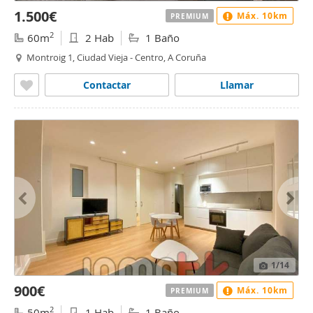
1.500€
Máx. 10km
PREMIUM
2
60m
2 Hab
1 Baño
Montroig 1, Ciudad Vieja - Centro, A Coruña
Contactar
Llamar
1
/14
900€
Máx. 10km
PREMIUM
2
50m
1 Hab
1 Baño