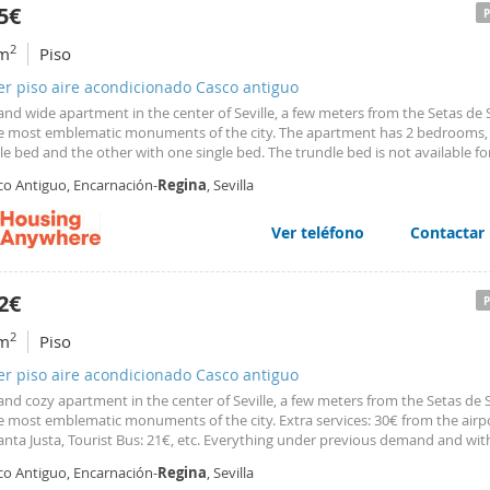
TARIO (inquilino).- 0 €, los gastos de gestión inmobiliaria y los de formaliz
5€
o serán a cargo del arrendador. (Art. 20.1 de la L.A.U., modificada Ley vivien
3 de 24 de mayo) Deducciones a arrendatarios orientativa (Andalucía): 15% 
2
m
Piso
€ (900 € con discapacidad) para ejercicios vigentes anteriores a 2026, sujeto
er piso aire acondicionado Casco antiguo
tos de edad/ingresos y demás condiciones. A partir de 2026, la Junta ha anu
ión de los topes a 1.200 € y 1.500 € (discapacidad) para el próximo ejercicio
and wide apartment in the center of Seville, a few meters from the Setas de S
ionada a la normativa presupuestaria aplicable.
e most emblematic monuments of the city. The apartment has 2 bedrooms,
e bed and the other with one single bed. The trundle bed is not available for
tion, it has 2 bathrooms, and a large living room so it is suitable for up to 3 
co Antiguo, Encarnación-
Regina
, Sevilla
 best, it is perfectly located. The apartment is located in the heart of Seville,
o the busiest streets of the city, Tetuán and Sierpes, and a few meters from 
l and Plaza Nueva where the City Hall of Seville is located.
Ver teléfono
Contactar
2€
2
m
Piso
er piso aire acondicionado Casco antiguo
and cozy apartment in the center of Seville, a few meters from the Setas de S
e most emblematic monuments of the city. Extra services: 30€ from the airp
nta Justa, Tourist Bus: 21€, etc. Everything under previous demand and wit
he apartment has 1 bedroom, with double bed, 1 full bathroom. It also has a
co Antiguo, Encarnación-
Regina
, Sevilla
room with double sofa bed, so you can host 4 people and the best, is perfect