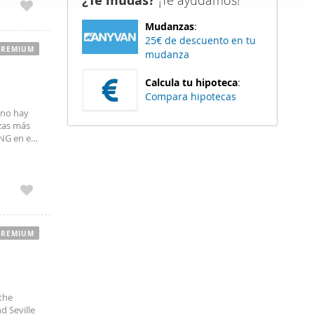
¿Te mudas?
¡Te ayudamos!
er funciones
Mudanzas
:
 haga del
25€ de descuento en tu
den
PREMIUM
mudanza
r del uso
Calcula tu hipoteca
:
Compara hipotecas
 no hay
zas más
NG en el
ta
PREMIUM
 the
d Seville