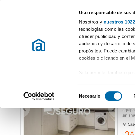
Uso responsable de sus 
Especialistas en pisos en alquiler
Nosotros y
nuestros 1022
Sevilla
Elegir distrito
tecnologías como las cooki
ofrecer publicidad y conte
Inicio
Alquiler pisos Sevilla provincia
Alquiler pisos Sevilla
Al
audiencia y desarrollo de 
propósitos. Puede cambiar
Alquiler pisos Encarnación Regina Sevilla
(19 viviendas)
cookies o clicando en el 
Si lo permite, también qui
950
Recopilar información
65
metros
S
Identificar su disposi
Necesario
Alquil
e
digitales)
Céntri
l
equipad
Obtenga más información 
e
sin am
preferencias en la
sección
recreo,
c
Cas
en la Declaración de cooki
servic
c
minuto