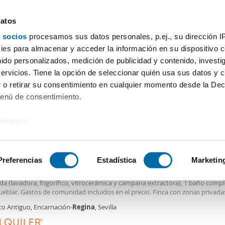
datos
 socios
procesamos sus datos personales, p.ej., su dirección I
Precio
Superficie
Habitaciones
Más filtros - 2
es para almacenar y acceder la información en su dispositivo co
nido personalizados, medición de publicidad y contenido, investi
quiler pisos Encarnación Regina Sevilla
servicios. Tiene la opción de seleccionar quién usa sus datos y 
 o retirar su consentimiento en cualquier momento desde la Dec
Ordenación Enalqu
Menú de consentimiento.
siéramos:
€
NUEVO
 sobre su ubicación geográfica que puede tener una precisión de
2
m
2 Hab
1 Baño
tivo analizándolo activamente para buscar características específ
Preferencias
Estadística
Marketin
er piso aire acondicionado Casco antiguo
co
piso
reformado de 65 m², amplio salón, aire acondicionado, cocina amueb
a (lavadora, frigorífico, vitrocerámica y campana extractora), 1 baño comp
sobre cómo se procesan sus datos personales y establezca su
ueblar. Gastos de comunidad incluidos en el precio. Finca con zonas privada
 de datos
. Puede cambiar o retirar su consentimiento en cualq
 azotea con tendederos, jardines y bicicleteros. Zona céntrica, tranquila, con
co Antiguo, Encarnación-
Regina
, Sevilla
es.
ios y muy bien comunicada. Muy cerca de la Plaza de la Encarnación y La Ca
s de la parada de TUSSAM de las Líneas 27, 32 y A2. No se aceptan animales.