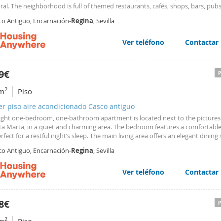
al. The neighborhood is full of themed restaurants, cafés, shops, bars, pubs
rkets, and the traditional market. Everything is within walking distance, in
co Antiguo, Encarnación-
Regina
, Sevilla
ty’s most famous monuments
Ver teléfono
Contactar
9€
2
m
Piso
er piso aire acondicionado Casco antiguo
right one-bedroom, one-bathroom apartment is located next to the picture
ta Marta, in a quiet and charming area. The bedroom features a comfortabl
rfect for a restful night’s sleep. The main living area offers an elegant dining
spacious sofa, and large windows that fill the space with natural light. There i
co Antiguo, Encarnación-
Regina
, Sevilla
 balcony ideal for enjoying peaceful moments and views of the surroundings
om is fully equipped with a modern shower. The open kitchen is fully equip
 utensils needed to prepare delicious meals. Located on a quiet passage next
Ver teléfono
Contactar
a Marta, this corner of Seville is known for its pleasant and traditional atm
 for strolling through its charming streets or enjoying the many typical bars
ants nearby. Just a few meters away is Seville’s main shopping district, and o
8€
alk further is the iconic Plaza de la Encarnación with the famous Metropol P
rly known as ‘Las Setas’. The booking of each (hidden) accommodation incl
2