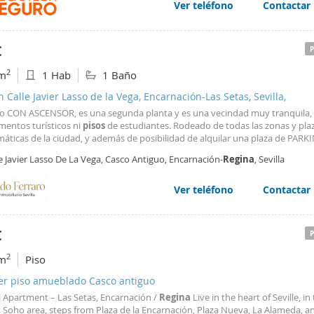
Ver teléfono
Contactar
web se usan para personalizar el contenido y los anuncios, ofrec
ar el tráfico. Además, compartimos información sobre el uso que
tners de redes sociales, publicidad y análisis web, quienes pue
€
ación que les haya proporcionado o que hayan recopilado a parti
2
m
1 Hab
1 Baño
vicios.
n Calle Javier Lasso de la Vega, Encarnación-Las Setas, Sevilla,
icio CON ASCENSOR, es una segunda planta y es una vecindad muy tranquila,
mentos turísticos ni
pisos
de estudiantes. Rodeado de todas las zonas y pla
áticas de la ciudad, y además de posibilidad de alquilar una plaza de PARKI
dificio. Se haría un contrato de larga duración, lo que le garantiza esta ren
e Javier Lasso De La Vega, Casco Antiguo, Encarnación-
Regina
, Sevilla
e un largo período, por este motivo se
Ver teléfono
Contactar
€
2
m
Piso
ler piso amueblado Casco antiguo
l Apartment – Las Setas, Encarnación /
Regina
Live in the heart of Seville, in
 Soho area, steps from Plaza de la Encarnación, Plaza Nueva, La Alameda, an