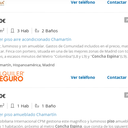
Ver teléfono
Contactar
web se usan para personalizar el contenido y los anuncios, ofrec
ar el tráfico. Además, compartimos información sobre el uso que
tners de redes sociales, publicidad y análisis web, quienes pue
0€
ación que les haya proporcionado o que hayan recopilado a parti
2
m
3 Hab
2 Baños
vicios.
er piso aire acondicionado Chamartín
r, luminoso y sin amueblar. Gastos de Comunidad incluidos en el precio, ma
ar. Finca con portero, situada en una de las mejores zonas de Madrid con t
os, a escasos minutos del Metro "Colombia"(L8 y L9) y "
Concha
Espina
"(L9).
martín, Hispanoamérica, Madrid
Ver teléfono
Contactar
0€
2
m
1 Hab
1 Baño
ler piso amueblado Chamartín
obiliaria Internacional CPM gestiona este magnífico y luminoso
piso
amuebl
y 1 habitación, próximo al metro
Concha
Espina
, que consta de los siguien