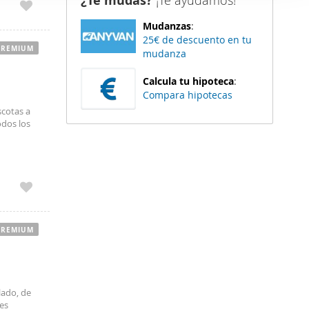
¿Te mudas?
¡Te ayudamos!
er funciones
Mudanzas
:
 haga del
25€ de descuento en tu
den
PREMIUM
mudanza
r del uso
Calcula tu hipoteca
:
Compara hipotecas
scotas a
odos los
PREMIUM
ado, de
tes