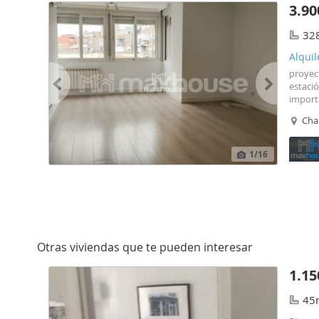
3.90
32
Alquil
proyect
estació
importa
6, 7, 8
Cham
L7 y L9
L10) R
(L10) 
1
/16
Otras viviendas que te pueden interesar
1.15
45