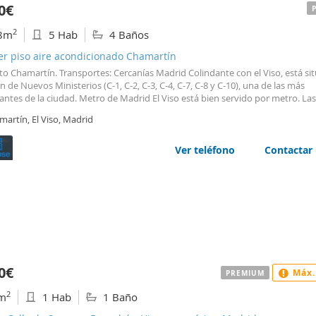
0€
2
8m
5 Hab
4 Baños
er piso aire acondicionado Chamartín
o Chamartín. Transportes: Cercanías Madrid Colindante con el Viso, está sit
n de Nuevos Ministerios (C-1, C-2, C-3, C-4, C-7, C-8 y C-10), una de las más
ntes de la ciudad. Metro de Madrid El Viso está bien servido por metro. Las 
, 9 y 10 dan servicio a las siguientes estaciones en el barrio: Avenida de Améric
artín, El Viso, Madrid
) (Colindante) Nuevos Ministerios (L6, L8 y L10) (Colindante) Gregorio Mara
epública Argentina (L6)
Concha
Espina
(L9) Cruz del Rayo (L9) Santiago Ber
maxhouse CASAS EXCEPCIONALES. CLIENTES EXCEPCIONALES
Ver teléfono
Contactar
0€
Máx.
PREMIUM
2
m
1 Hab
1 Baño