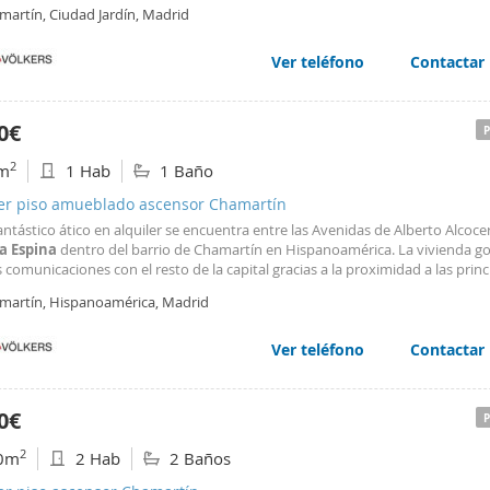
so al transporte público es inmejorable, con varias estaciones de Metro cer
martín, Ciudad Jardín, Madrid
Cruz del Rayo, Prosperidad o
Concha
Ver teléfono
Contactar
0€
2
m
1 Hab
1 Baño
ler piso amueblado ascensor Chamartín
fantástico ático en alquiler se encuentra entre las Avenidas de Alberto Alcoce
a
Espina
dentro del barrio de Chamartín en Hispanoamérica. La vivienda g
comunicaciones con el resto de la capital gracias a la proximidad a las princ
 de transporte público, así como de los metros de Colombia,
Concha
Espina
martín, Hispanoamérica, Madrid
go Bernabéu. Se ubica próxima a importantes
Ver teléfono
Contactar
0€
2
0m
2 Hab
2 Baños