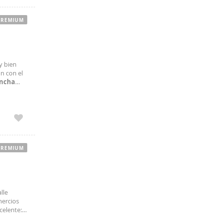
PREMIUM
y bien
ón con el
ncha
as
PREMIUM
lle
mercios
celente: