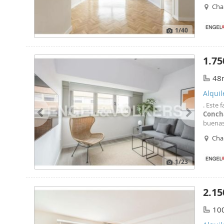
El acce
Cha
(como 
1
/40
1.75
48
Alqui
. Este 
Conch
buenas 
líneas
Cha
Santia
1
/23
2.15
10