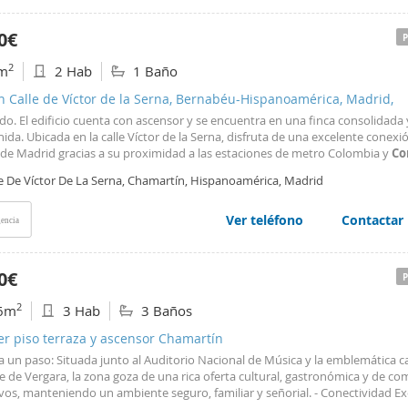
0€
2
m
2 Hab
1 Baño
n Calle de Víctor de la Serna, Bernabéu-Hispanoamérica, Madrid,
o. El edificio cuenta con ascensor y se encuentra en una finca consolidada 
da. Ubicada en la calle Víctor de la Serna, disfruta de una excelente conexi
 de Madrid gracias a su proximidad a las estaciones de metro Colombia y
Co
, así como a varias líneas de autobús. A pocos minutos de la Castellana, zon
le De Víctor De La Serna, Chamartín, Hispanoamérica, Madrid
iales, restaurantes, supermercados, colegios
Ver teléfono
Contactar
encia
0€
2
6m
3 Hab
3 Baños
er piso terraza y ascensor Chamartín
a un paso: Situada junto al Auditorio Nacional de Música y la emblemática ca
e de Vergara, la zona goza de una rica oferta cultural, gastronómica y de co
vos, manteniendo un ambiente seguro, familiar y señorial. - Conectividad Ex