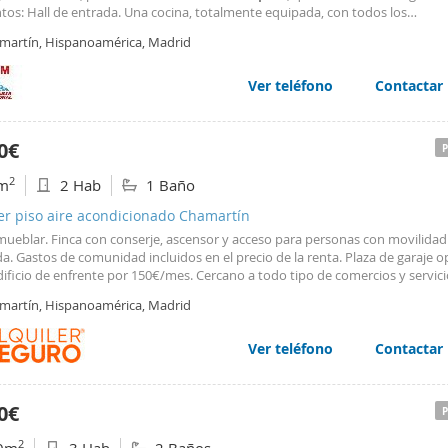
tos: Hall de entrada. Una cocina, totalmente equipada, con todos los
odomésticos incluidos. Un amplio salón comedor, muy luminoso, divido en 2
martín, Hispanoamérica, Madrid
tes, con grandes ventanales y estupendas vistas de la zona. 1
Ver teléfono
Contactar
0€
2
m
2 Hab
1 Baño
er piso aire acondicionado Chamartín
amueblar. Finca con conserje, ascensor y acceso para personas con movilidad
a. Gastos de comunidad incluidos en el precio de la renta. Plaza de garaje o
dificio de enfrente por 150€/mes. Cercano a todo tipo de comercios y servicio
 a M30, M40, M11 y A2. Metro mas cercano "
Concha
Espina
" (L9) y "Colombi
martín, Hispanoamérica, Madrid
Autobuses EMT: 43, 52 y 120. Mascotas a consultar. FECHA MÍNIMA DE ENTRA
EMBRE.
Ver teléfono
Contactar
0€
2