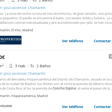
0m
3 Hab
2 Baños
er piso ascensor Chamartín
so. La zona de noche consta de tres dormitorios, de gran tamaño, uno princ
s pequeños. El pasillo se encuentra el baño, con lavabo doble y bañera. La 
alefacción central individualizada y aire acondicionado por split. Se han co
los originales de madera. La finca cuenta con trastero y conserje. La ubicaci
artín, El Viso, Madrid
rable, con toda clase de servicios y comercios, supermercados y colegios. M
a
Espina
y autobuses. ¿Te imaginas vivir aquí? Nº AICAT: 8446
Ver teléfono
Contactar
0€
2
m
3 Hab
2 Baños
er piso ascensor Chamartín
barrio de Bernabéu-Hispanoamérica del Distrito de Chamartín, situado en la 
 de la ciudad de Madrid. Sus límites son: al norte la avenida de Alberto Alco
 de Costa Rica; al Sur la avenida de
Concha
Espina
; al oeste el paseo de la
ana; y al este la avenida de la Paz (M-30). El barrio dispone de múltiples y r
martín, Hispanoamérica, Madrid
os de educativos y de salud, públicos y privados
Ver teléfono
Contactar