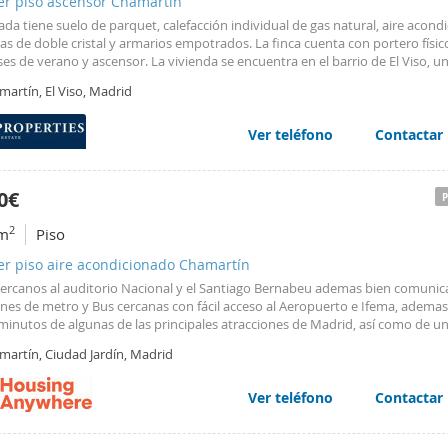
er piso ascensor Chamartín
ada tiene suelo de parquet, calefacción individual de gas natural, aire acond
s de doble cristal y armarios empotrados. La finca cuenta con portero físi
es de verano y ascensor. La vivienda se encuentra en el barrio de El Viso, u
 residenciales más cotizados y de mayor prestigio de Madrid; cercana al esta
artín, El Viso, Madrid
go Bernabéu, al Paseo de la Habana, y a la Avenida
Concha
Espina
, por lo q
en comunicada por trasporte público. ¿Te imaginas vivir aqui? Nº AICAT: 844
Ver teléfono
Contactar
0€
2
m
Piso
er piso aire acondicionado Chamartín
cercanos al auditorio Nacional y el Santiago Bernabeu ademas bien comuni
nes de metro y Bus cercanas con fácil acceso al Aeropuerto e Ifema, ademas
minutos de algunas de las principales atracciones de Madrid, así como de u
d de restaurantes, bares, tiendas y supermercados. Distancia de lugares de 
martín, Ciudad Jardín, Madrid
rio Nacional de Música a 500 metros, Parque de Berlín a 900 metros, Avenid
a
Espina
a 1,2 km, Estadio Santiago Bernabeu a 2,6 km, Paseo de la Castellan
za de Toros de Las Ventas a 3,2 km, WiZink Center a 3,2 km.
Ver teléfono
Contactar