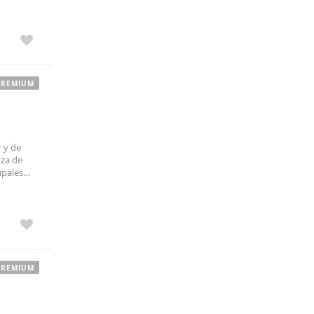
canas
PREMIUM
r y de
oza de
ipales
y
PREMIUM