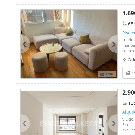
1.69
65
Piso e
cuadrad
manteni
centro
Espina
Cal
comerc
1
/10
Ag
2.90
12
Alquil
y Ocio 
Príncip
exclusi