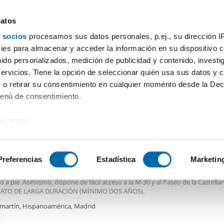
datos
 socios
procesamos sus datos personales, p.ej., su dirección I
Precio
Superficie
Habitaciones
Más filtros - 2
es para almacenar y acceder la información en su dispositivo co
nido personalizados, medición de publicidad y contenido, investi
Alquiler pisos Concha Espina Madrid
servicios. Tiene la opción de seleccionar quién usa sus datos y 
 o retirar su consentimiento en cualquier momento desde la Dec
Ordenación Enalqu
Menú de consentimiento.
siéramos:
0€
 sobre su ubicación geográfica que puede tener una precisión de
2
m
1 Hab
1 Baño
tivo analizándolo activamente para buscar características específ
Preferencias
Estadística
Marketin
er piso ascensor Chamartín
Concha
Espina
(línea 9), además de contar con varias líneas de autobús a es
 a pie. Asimismo, dispone de fácil acceso a la M-30 y al Paseo de la Castella
sobre cómo se procesan sus datos personales y establezca su
ATO DE LARGA DURACIÓN (MÍNIMO DOS AÑOS).
 de datos
. Puede cambiar o retirar su consentimiento en cualq
martín, Hispanoamérica, Madrid
es.