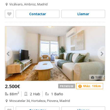
Vicálvaro, Ambroz, Madrid
Contactar
Llamar
1
/40
2.500€
Máx. 10km
PREMIUM
2
88m
2 Hab
1 Baño
Moscatelar 34, Hortaleza, Piovera, Madrid