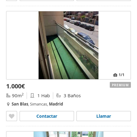
1
/1
1.000€
PREMIUM
2
90m
1 Hab
3 Baños
San
Blas
, Simancas,
Madrid
Contactar
Llamar