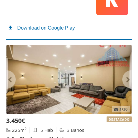
1
/30
3.450€
DESTACADO
2
225m
5 Hab
3 Baños