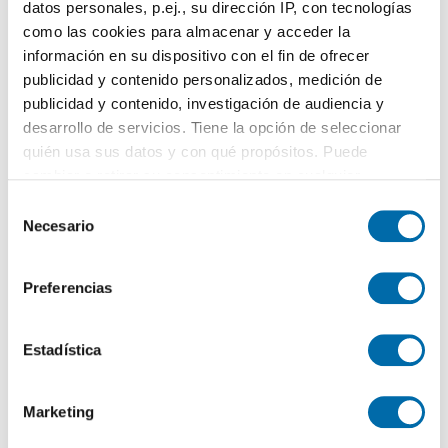
datos personales, p.ej., su dirección IP, con tecnologías
Ciudad Lineal, Pueblo Nuevo, Madrid
como las cookies para almacenar y acceder la
Contactar
Llamar
información en su dispositivo con el fin de ofrecer
publicidad y contenido personalizados, medición de
publicidad y contenido, investigación de audiencia y
desarrollo de servicios. Tiene la opción de seleccionar
quién usa sus datos y con qué propósitos. Puede
cambiar o retirar su consentimiento en cualquier
momento desde la Declaración de cookies o clicando en
S
el Menú de consentimiento.
Necesario
e
l
Si lo permite, también quisiéramos:
e
Preferencias
Recopilar información sobre su ubicación geográfica
c
1
/13
que puede tener una precisión de varios metros
c
790€
Máx. 10km
PREMIUM
Identificar su dispositivo analizándolo activamente
i
Estadística
2
para buscar características específicas (huellas
30m
Piso
1 Baño
ó
digitales)
n
Ciudad Lineal, Pueblo Nuevo, Madrid
Marketing
d
Obtenga más información sobre cómo se procesan sus
Contactar
Llamar
e
datos personales y establezca sus preferencias en la