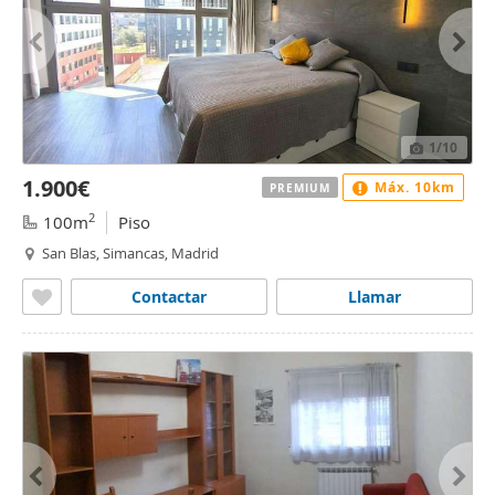
1
/10
1.900€
Máx. 10km
PREMIUM
2
100m
Piso
San Blas, Simancas, Madrid
Contactar
Llamar