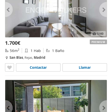
1
/40
1.700€
PREMIUM
2
56m
1 Hab
1 Baño
San
Blas
, Rejas,
Madrid
Contactar
Llamar