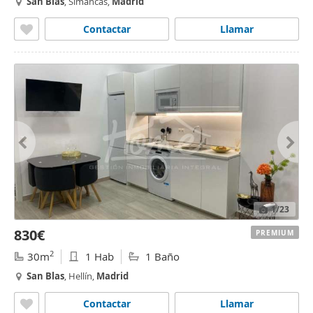
San
Blas
, Simancas,
Madrid
Contactar
Llamar
1
/23
830€
PREMIUM
2
30m
1 Hab
1 Baño
San
Blas
, Hellín,
Madrid
Contactar
Llamar