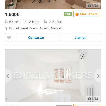
1
/23
1.600€
Máx. 10km
TOP
2
63m
2 Hab
2 Baños
Ciudad Lineal, Pueblo Nuevo, Madrid
Contactar
Llamar
1
/22