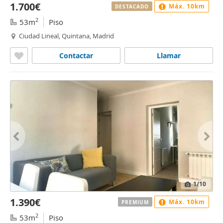
1.700€
Máx. 10km
DESTACADO
2
53m
Piso
Ciudad Lineal, Quintana, Madrid
Contactar
Llamar
1
/10
1.390€
Máx. 10km
PREMIUM
2
53m
Piso