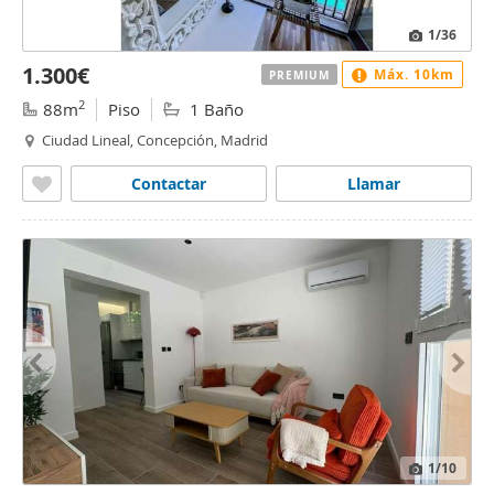
1
/36
1.300€
Máx. 10km
PREMIUM
2
88m
Piso
1 Baño
Ciudad Lineal, Concepción, Madrid
Contactar
Llamar
1
/10