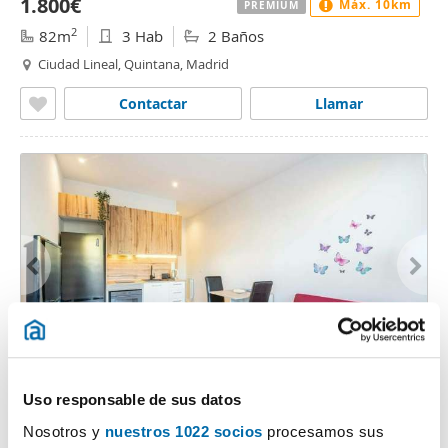
1.800€
Máx. 10km
PREMIUM
2
82m
3 Hab
2 Baños
Ciudad Lineal, Quintana, Madrid
Contactar
Llamar
1
/10
2.000€
Máx. 10km
PREMIUM
Uso responsable de sus datos
2
50m
Piso
Nosotros y
nuestros 1022 socios
procesamos sus