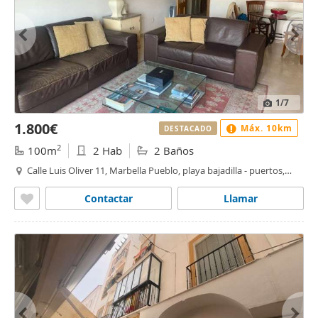
1
/7
1.800€
Máx. 10km
DESTACADO
2
100m
2 Hab
2 Baños
Calle Luis Oliver 11, Marbella Pueblo, playa bajadilla - puertos,
Marbella
Contactar
Llamar