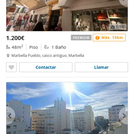
1
/14
1.200€
Máx. 10km
PREMIUM
2
48m
Piso
1 Baño
Marbella Pueblo, casco antiguo, Marbella
Contactar
Llamar