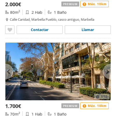
2.000€
Máx. 10km
PREMIUM
2
80m
2 Hab
1 Baño
Calle Caridad, Marbella Pueblo, casco antiguo, Marbella
Contactar
Llamar
1
/10
1.700€
Máx. 10km
PREMIUM
2
70m
1 Hab
1 Baño