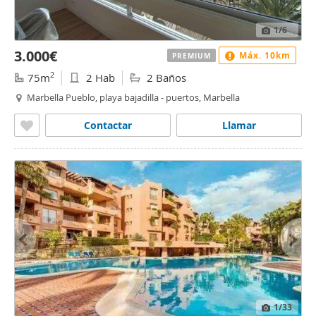
1
/6
3.000€
Máx. 10km
PREMIUM
2
75m
2 Hab
2 Baños
Marbella Pueblo, playa bajadilla - puertos, Marbella
Contactar
Llamar
1
/33