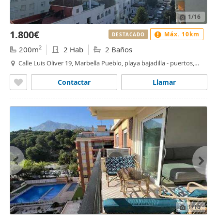
1
/16
1.800€
Máx. 10km
DESTACADO
2
200m
2 Hab
2 Baños
Calle Luis Oliver 19, Marbella Pueblo, playa bajadilla - puertos,
Marbella
Contactar
Llamar
1
/16