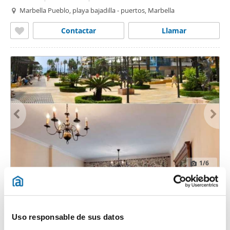
Marbella Pueblo, playa bajadilla - puertos, Marbella
Contactar
Llamar
1
/6
1.800€
Máx. 10km
DESTACADO
2
100m
2 Hab
1 Baño
Plaza de la Alameda, Marbella Pueblo, casco antiguo, Marbella
Uso responsable de sus datos