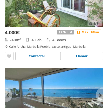
1
/5
4.000€
Máx. 10km
PREMIUM
2
240m
4 Hab
4 Baños
Calle Ancha, Marbella Pueblo, casco antiguo, Marbella
Contactar
Llamar