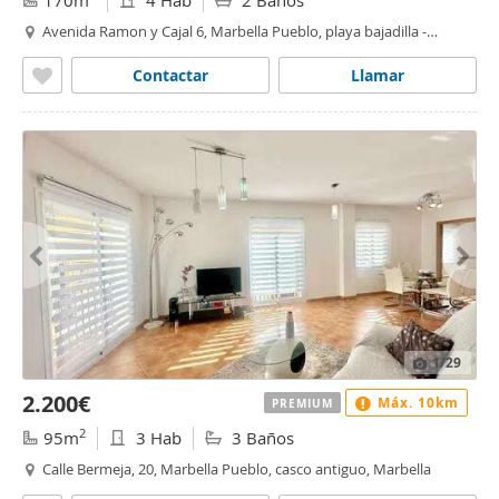
170m
4 Hab
2 Baños
Avenida Ramon y Cajal 6, Marbella Pueblo, playa bajadilla -
puertos, Marbella
Contactar
Llamar
1
/29
2.200€
Máx. 10km
PREMIUM
2
95m
3 Hab
3 Baños
Calle Bermeja, 20, Marbella Pueblo, casco antiguo, Marbella