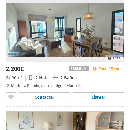
1
/37
2.200€
Máx. 10km
PREMIUM
2
90m
2 Hab
2 Baños
Marbella Pueblo, casco antiguo, Marbella
Contactar
Llamar