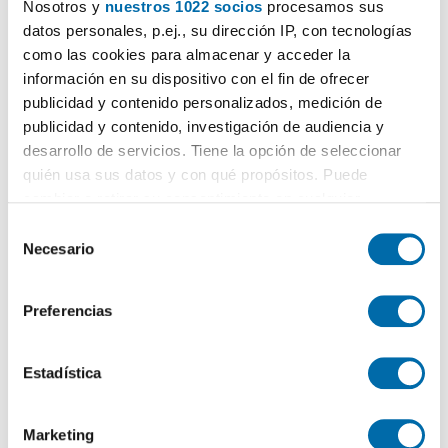
Contactar
Llamar
Nosotros y
nuestros 1022 socios
procesamos sus
datos personales, p.ej., su dirección IP, con tecnologías
como las cookies para almacenar y acceder la
información en su dispositivo con el fin de ofrecer
publicidad y contenido personalizados, medición de
publicidad y contenido, investigación de audiencia y
desarrollo de servicios. Tiene la opción de seleccionar
quién usa sus datos y con qué propósitos. Puede
cambiar o retirar su consentimiento en cualquier
momento desde la Declaración de cookies o clicando en
S
el Menú de consentimiento.
Necesario
e
1
/22
l
Si lo permite, también quisiéramos:
3.900€
Máx. 10km
PREMIUM
e
Preferencias
Recopilar información sobre su ubicación geográfica
c
2
12m
3 Hab
2 Baños
que puede tener una precisión de varios metros
c
Marbella, 23, Marbella Pueblo, casco antiguo
Identificar su dispositivo analizándolo activamente
i
Estadística
para buscar características específicas (huellas
Contactar
Llamar
ó
digitales)
n
Marketing
d
Obtenga más información sobre cómo se procesan sus