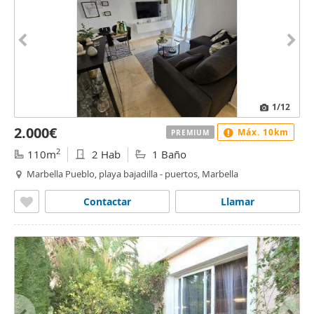
1
/12
2.000€
Máx. 10km
PREMIUM
2
110m
2 Hab
1 Baño
Marbella Pueblo, playa bajadilla - puertos, Marbella
Contactar
Llamar