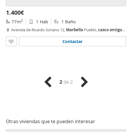
1.400€
2
77m
1 Hab
1 Baño
Avenida de Ricardo Soriano 12,
Marbella
Pueblo,
casco
antiguo
,
Marbella
Contactar
2
de 2
Otras viviendas que te pueden interesar