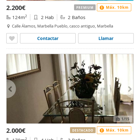
2.200€
Máx. 10km
PREMIUM
2
124m
2 Hab
2 Baños
Calle Álamos, Marbella Pueblo, casco antiguo, Marbella
Contactar
Llamar
1
/15
2.000€
Máx. 10km
DESTACADO
2