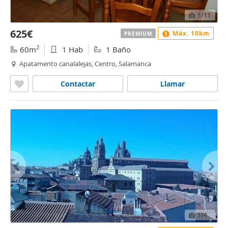
1
/11
625€
Máx. 10km
PREMIUM
2
60m
1 Hab
1 Baño
Apatamento canalalejas, Centro, Salamanca
Contactar
Llamar
1
/4