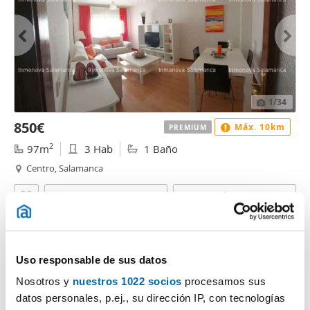
1
/34
850€
Máx. 10km
PREMIUM
2
97m
3 Hab
1 Baño
Centro, Salamanca
Contactar
Llamar
Uso responsable de sus datos
Nosotros y
nuestros 1022 socios
procesamos sus
datos personales, p.ej., su dirección IP, con tecnologías