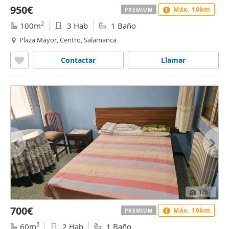
950€
Máx. 10km
PREMIUM
2
100m
3 Hab
1 Baño
Plaza Mayor, Centro, Salamanca
Contactar
Llamar
1
/5
700€
Máx. 10km
PREMIUM
2
60m
2 Hab
1 Baño