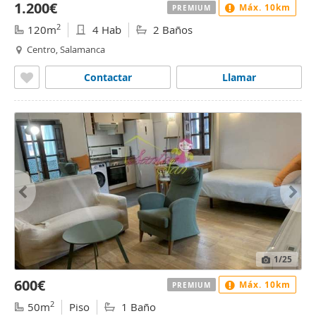
1.200€
Máx. 10km
PREMIUM
2
120m
4 Hab
2 Baños
Centro, Salamanca
Contactar
Llamar
1
/25
600€
Máx. 10km
PREMIUM
2
50m
Piso
1 Baño