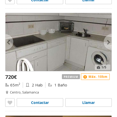
1
/5
720€
Máx. 10km
PREMIUM
2
65m
2 Hab
1 Baño
Centro, Salamanca
Contactar
Llamar