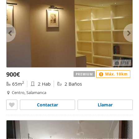
1
/14
900€
Máx. 10km
PREMIUM
2
65m
2 Hab
2 Baños
Centro, Salamanca
Contactar
Llamar