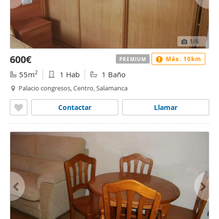
1
/6
600€
Máx. 10km
PREMIUM
2
55m
1 Hab
1 Baño
Palacio congresos, Centro, Salamanca
Contactar
Llamar