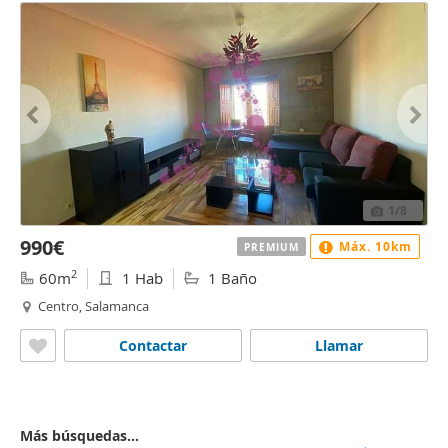
1
/8
990€
Máx. 10km
PREMIUM
2
60m
1 Hab
1 Baño
Centro, Salamanca
Contactar
Llamar
Más búsquedas...