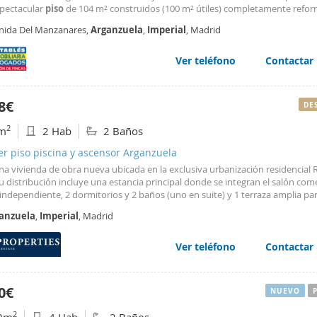
spectacular
piso
de 104 m² construidos (100 m² útiles) completamente refo
ara vivir. Situado en primera línea de Madrid Río, disfrutarás de un entorno
nida Del Manzanares,
Arganzuela
,
Imperial
, Madrid
egiado rodeado de amplias zonas verdes y espacios
Ver teléfono
Contactar
8€
DE
2
m
2 Hab
2 Baños
er piso piscina y ascensor Arganzuela
a vivienda de obra nueva ubicada en la exclusiva urbanización residencial R
u distribución incluye una estancia principal donde se integran el salón com
independiente, 2 dormitorios y 2 baños (uno en suite) y 1 terraza amplia pa
ar de los mejores atardeceres. Se incluye 1 plaza de garaje subterráneo y 1 t
anzuela
,
Imperial
, Madrid
io. Cuenta con ventanales de acristalamiento de alta eficiencia térmica, que 
zan la temperatura interior, sino que también permiten disfrutar de abunda
. Sus persianas eléctricas permiten controlar la luminosidad La vivienda se 
Ver teléfono
Contactar
ente equipada con electrodomésticos de última generación y mobiliario de 
 primera calidad. El suelo es cerámico, un material no solo estético sino t
ro y fácil de mantener. Además de aire acondicionado y calefacción, cuenta
0€
NUEVO
e/refrigerante, todo controlado por un sistema domótico. Y por si fuera poco
con las siguientes amenities y servicios para uso privado de los residentes c
2