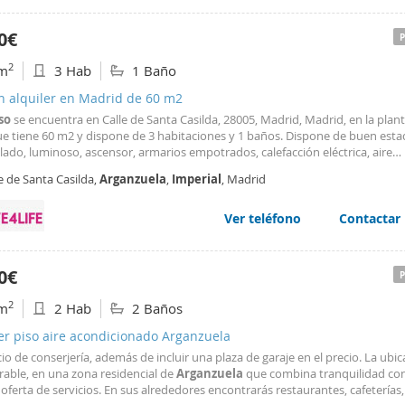
0€
2
m
3 Hab
1 Baño
n alquiler en Madrid de 60 m2
so
se encuentra en Calle de Santa Casilda, 28005, Madrid, Madrid, en la plant
e tiene 60 m2 y dispone de 3 habitaciones y 1 baños. Dispone de buen esta
ado, luminoso, ascensor, armarios empotrados, calefacción eléctrica, aire
cionado y cocina equipada. BARRIO Embajadores es uno de los 21 distritos e
e de Santa Casilda,
Arganzuela
,
Imperial
, Madrid
vidida la ciudad de Madrid
Ver teléfono
Contactar
0€
2
m
2 Hab
2 Baños
er piso aire acondicionado Arganzuela
cio de conserjería, además de incluir una plaza de garaje en el precio. La ubic
rable, en una zona residencial de
Arganzuela
que combina tranquilidad co
oferta de servicios. En sus alrededores encontrarás restaurantes, cafeterías,