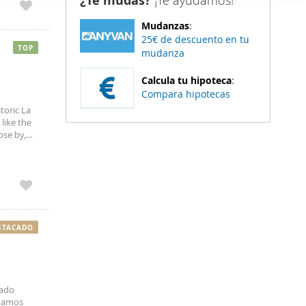
¿Te mudas?
¡Te ayudamos!
er funciones
Mudanzas
:
 haga del
25€ de descuento en tu
den
TOP
mudanza
r del uso
Calcula tu hipoteca
:
Compara hipotecas
storic La
like the
ose by,
STACADO
mado
ntamos