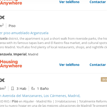
Ver teléfono
Contactar
web se usan para personalizar el contenido y los anuncios, ofrec
ar el tráfico. Además, compartimos información sobre el uso que
tners de redes sociales, publicidad y análisis web, quienes pue
0€
ación que les haya proporcionado o que hayan recopilado a parti
2
m
Piso
vicios.
ler piso amueblado Arganzuela
zuela
district, the apartment is just a short walk from riverside parks, the hi
area with its famous tapas bars and El Rastro flea market, and cultural spots 
o Madrid. You’ll also find plenty of local restaurants, shops, and nightlife cl
it a perfect base to explore the authentic spirit of the city. Public transport
anzuela
,
Imperial
, Madrid
ions are excellent, with
Ver teléfono
Contactar
0€
DE
2
4m
3 Hab
1 Baño
en Avenida del Manzanares, Los Cármenes, Madrid,
ID RIO. !
Piso
en Alquiler - Madrid Río | 3 Habitaciones | Totalmente Refor
bre tu nuevo hogar en una de las mejores ubicaciones de Madrid! Te prese