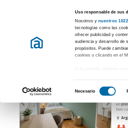
Uso responsable de sus 
Especialistas en pisos en alquiler
Nosotros y
nuestros 1022
Madrid
Elegir distrito
tecnologías como las cooki
ofrecer publicidad y conte
Inicio
Alquiler pisos Madrid provincia
Alquiler pisos Madrid
audiencia y desarrollo de 
propósitos. Puede cambiar
Alquiler pisos Arganzuela Imperial Madrid
(25 viviendas)
cookies o clicando en el 
Si lo permite, también qui
600
Recopilar información
13
metros
S
Identificar su disposi
Necesario
Alquil
e
digitales)
Habitac
l
en
pis
Obtenga más información 
e
bien c
preferencias en la
sección
Ideal 
c
Arg
en la Declaración de cooki
entrada
c