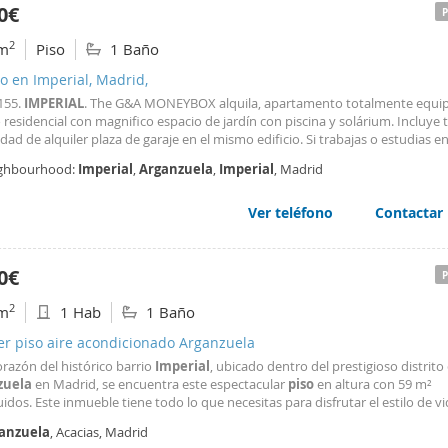
iedad reside en sus tres magníficos balcones al exterior, que inundan el hog
0€
. La residencia se completa con una plaza de garaje privada, un valor añadi
ental en esta ubicación tan céntrica. En definitiva, una oportunidad excepc
2
m
Piso
1 Baño
uz, confort y ubicación se unen para ofrecer una experiencia de vida única. 
r más propiedades como esta entra en dizaconsultores.com Convertimos 
o en Imperial, Madrid,
s.
1155.
IMPERIAL
. The G&A MONEYBOX alquila, apartamento totalmente equi
o residencial con magnifico espacio de jardín con piscina y solárium. Incluye 
idad de alquiler plaza de garaje en el mismo edificio. Si trabajas o estudias 
itio perfecto para llegar a cualquier punto de la capital. Se encuentra en una 
ghbourhood:
Imperial
,
Arganzuela
,
Imperial
, Madrid
gica
Ver teléfono
Contactar
0€
2
m
1 Hab
1 Baño
er piso aire acondicionado Arganzuela
orazón del histórico barrio
Imperial
, ubicado dentro del prestigioso distrito
zuela
en Madrid, se encuentra este espectacular
piso
en altura con 59 m²
idos. Este inmueble tiene todo lo que necesitas para disfrutar el estilo de v
 más exclusivo. La propiedad, construida en 2025, combina diseño moderno
anzuela
, Acacias, Madrid
ng y comodidad en una de las zonas con más tradición