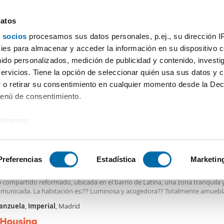
datos
 socios
procesamos sus datos personales, p.ej., su dirección I
Precio
Superficie
Habitaciones
Más filtros - 2
es para almacenar y acceder la información en su dispositivo co
nido personalizados, medición de publicidad y contenido, investi
Alquiler pisos Arganzuela Imperial Madrid
servicios. Tiene la opción de seleccionar quién usa sus datos y 
 o retirar su consentimiento en cualquier momento desde la Dec
Ordenación Enalqu
Menú de consentimiento.
siéramos:
€
 sobre su ubicación geográfica que puede tener una precisión de
2
0m
Piso
tivo analizándolo activamente para buscar características específ
Preferencias
Estadística
Marketin
er piso Arganzuela
ión a estrenar en zona Latina – luminosa y equipada Se alquila habitación i
o
compartido reformado, ubicada en el barrio de Latina, una zona tranquila
sobre cómo se procesan sus datos personales y establezca su
omunicada. La habitación es:?? Luminosa y acogedora?? Totalmente amueb
 de datos
. Puede cambiar o retirar su consentimiento en cualq
para descanso y estudio Incluye:?? Cama cómoda? Escritorio y silla? Armario
anzuela
,
Imperial
, Madrid
es.
 de luz natural El
piso
cuenta con:? 6