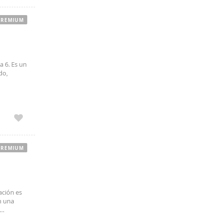
PREMIUM
a 6. Es un
do,
n los que
PREMIUM
ación es
n una