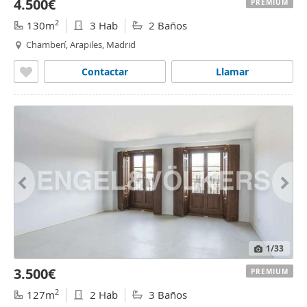
4.500€
PREMIUM
2
130m
3 Hab
2 Baños
Chamberí, Arapiles, Madrid
Contactar
Llamar
1
/33
3.500€
PREMIUM
2
127m
2 Hab
3 Baños