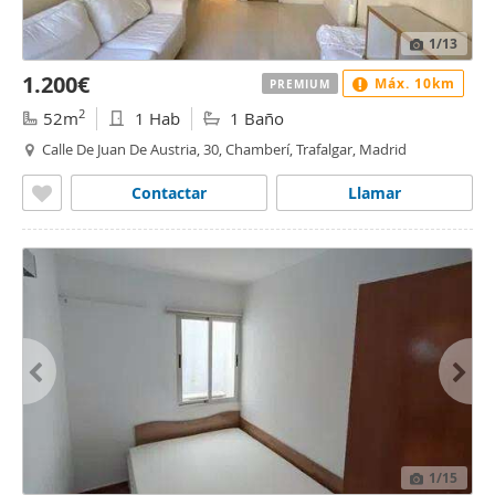
1
/13
1.200€
Máx. 10km
PREMIUM
2
52m
1 Hab
1 Baño
Calle De Juan De Austria, 30, Chamberí, Trafalgar, Madrid
Contactar
Llamar
1
/15