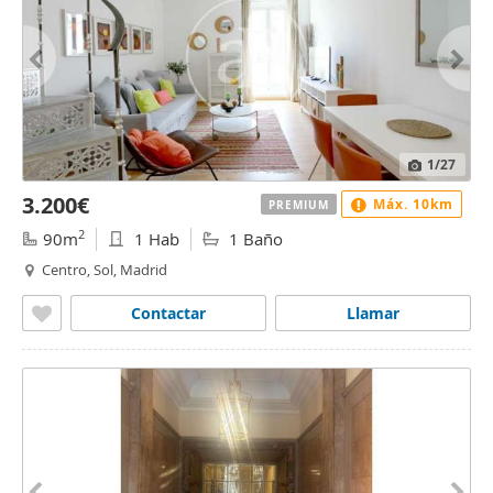
1
/27
3.200€
Máx. 10km
PREMIUM
2
90m
1 Hab
1 Baño
Centro, Sol, Madrid
Contactar
Llamar