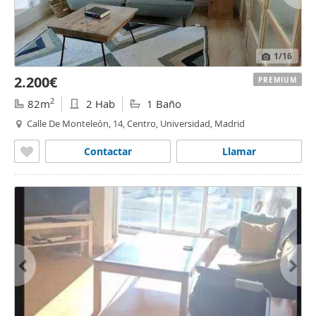
1
/16
2.200€
PREMIUM
2
82m
2 Hab
1 Baño
Calle De Monteleón, 14, Centro, Universidad, Madrid
Contactar
Llamar