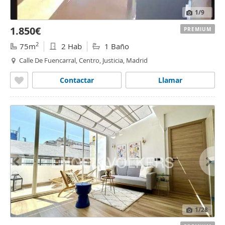
1
/9
1.850€
PREMIUM
2
75m
2 Hab
1 Baño
Calle De Fuencarral, Centro, Justicia, Madrid
Contactar
Llamar
1
/28