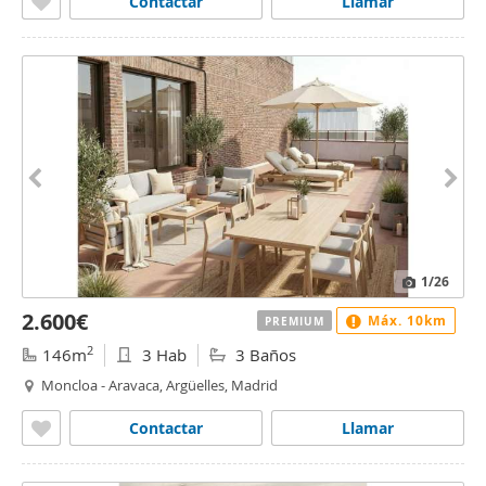
Contactar
Llamar
1
/26
2.600€
Máx. 10km
PREMIUM
2
146m
3 Hab
3 Baños
Moncloa - Aravaca, Argüelles, Madrid
Contactar
Llamar