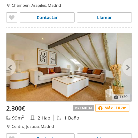
Chamberí, Arapiles, Madrid
Contactar
Llamar
1
/29
2.300€
Máx. 10km
PREMIUM
2
99m
2 Hab
1 Baño
Centro, Justicia, Madrid