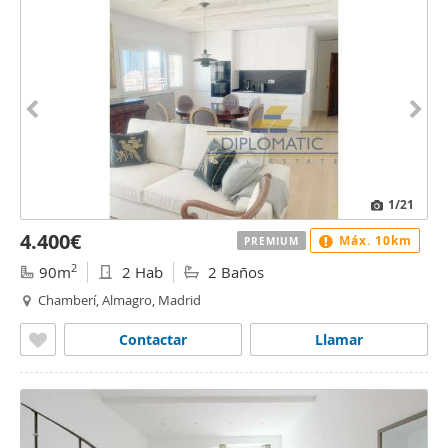
1
/21
4.400€
Máx. 10km
PREMIUM
2
90m
2 Hab
2 Baños
Chamberí, Almagro, Madrid
Contactar
Llamar