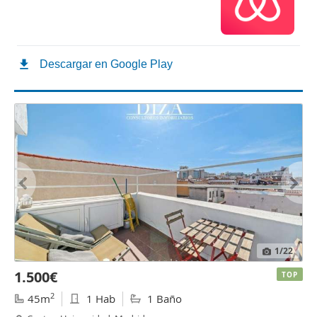
1
/22
1.500€
TOP
2
45m
1 Hab
1 Baño