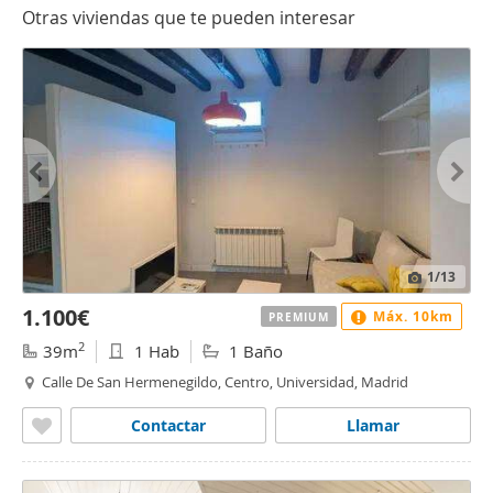
Otras viviendas que te pueden interesar
1
/13
1.100€
Máx. 10km
PREMIUM
2
39m
1 Hab
1 Baño
Calle De San Hermenegildo, Centro, Universidad, Madrid
Contactar
Llamar