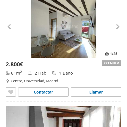
1
/25
2.800€
PREMIUM
2
81m
2 Hab
1 Baño
Centro, Universidad, Madrid
Contactar
Llamar