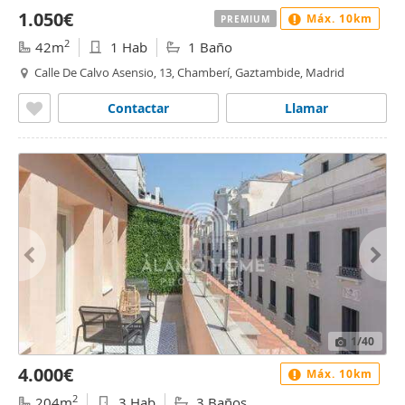
1.050€
Máx. 10km
PREMIUM
2
42m
1 Hab
1 Baño
Calle De Calvo Asensio, 13, Chamberí, Gaztambide, Madrid
Contactar
Llamar
1
/40
4.000€
Máx. 10km
2
204m
3 Hab
3 Baños