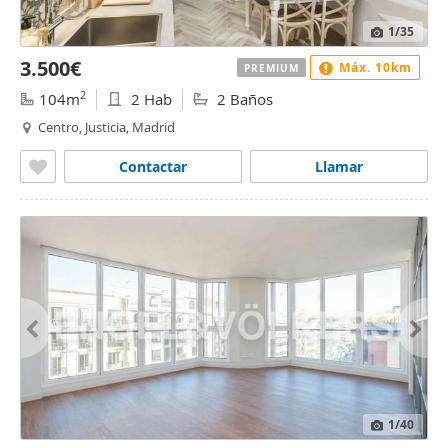
1
/35
3.500€
Máx. 10km
PREMIUM
2
104m
2 Hab
2 Baños
Centro, Justicia, Madrid
Contactar
Llamar
1
/40