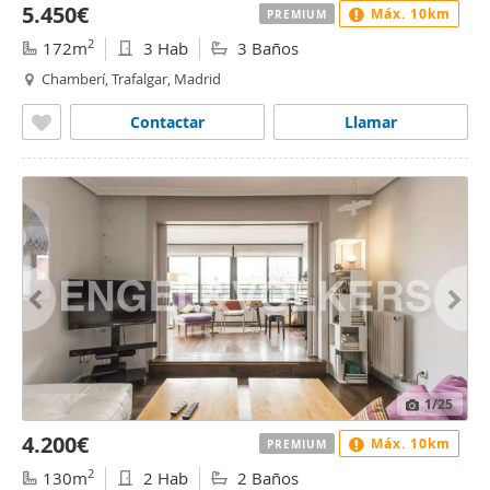
5.450€
Máx. 10km
PREMIUM
2
172m
3 Hab
3 Baños
Chamberí, Trafalgar, Madrid
Contactar
Llamar
1
/25
4.200€
Máx. 10km
PREMIUM
2
130m
2 Hab
2 Baños