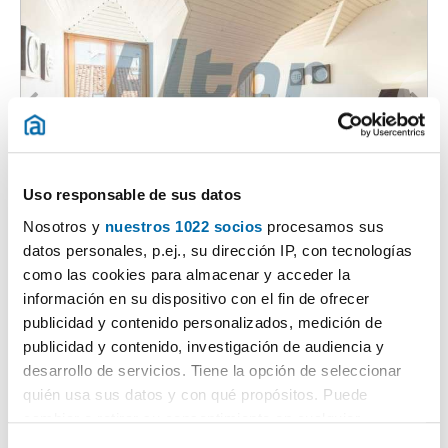
Uso responsable de sus datos
1
/32
Nosotros y
nuestros 1022 socios
procesamos sus
2.225€
Máx. 10km
PREMIUM
datos personales, p.ej., su dirección IP, con tecnologías
2
95m
2 Hab
2 Baños
como las cookies para almacenar y acceder la
Centro, Universidad, Madrid
información en su dispositivo con el fin de ofrecer
publicidad y contenido personalizados, medición de
Contactar
Llamar
publicidad y contenido, investigación de audiencia y
desarrollo de servicios. Tiene la opción de seleccionar
quién usa sus datos y con qué propósitos. Puede
cambiar o retirar su consentimiento en cualquier
momento desde la Declaración de cookies o clicando en