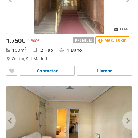
1
/24
1.750€
Máx. 10km
1.800€
PREMIUM
2
100m
2 Hab
1 Baño
Centro, Sol, Madrid
Contactar
Llamar