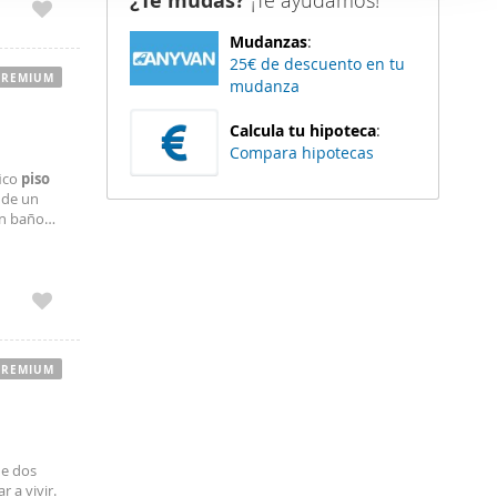
¿Te mudas?
¡Te ayudamos!
er funciones
Mudanzas
:
 haga del
25€ de descuento en tu
den
PREMIUM
mudanza
r del uso
Calcula tu hipoteca
:
Compara hipotecas
ico
piso
 de un
un baño
luminados
PREMIUM
de dos
 a vivir.