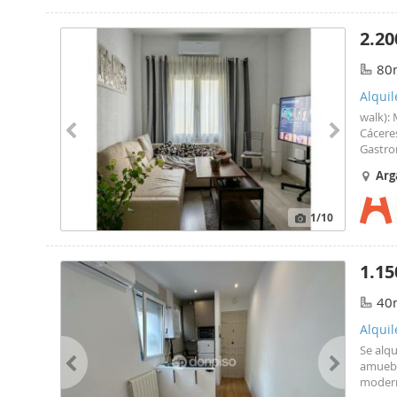
2.20
80
Alqui
walk):
Cáceres
Gastron
Conqui
Arg
service
1
/10
1.15
40
Alquil
Se alqu
amuebl
modern