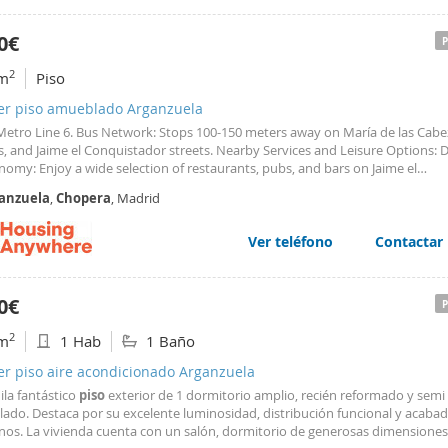
0€
2
m
Piso
ler piso amueblado Arganzuela
 Metro Line 6. Bus Network: Stops 100-150 meters away on María de las Cabe
, and Jaime el Conquistador streets. Nearby Services and Leisure Options: 
omy: Enjoy a wide selection of restaurants, pubs, and bars on Jaime el
stador, Paseo Yeserías, and Paseo
Chopera
streets. Laundry Services: Three 
anzuela
,
Chopera
, Madrid
 laundromats just 100 meters away (in addition to the
Ver teléfono
Contactar
0€
2
m
1 Hab
1 Baño
er piso aire acondicionado Arganzuela
ila fantástico
piso
exterior de 1 dormitorio amplio, recién reformado y semi
ado. Destaca por su excelente luminosidad, distribución funcional y acaba
os. La vivienda cuenta con un salón, dormitorio de generosas dimensiones,