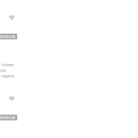
día.
PREMIUM
 closest
hood
 capital.
n tracks.
PREMIUM