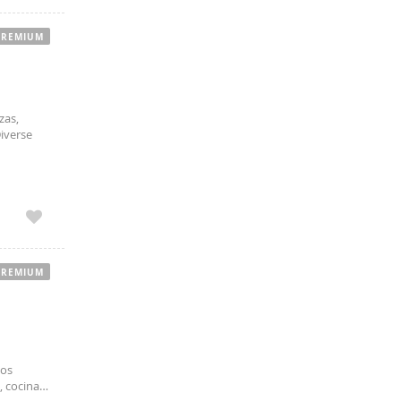
PREMIUM
zas,
Diverse
self-
PREMIUM
dos
 cocina y