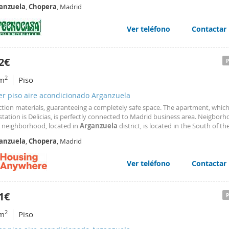
enovados, ofreciendo un espacio cómodo, acogedor y práctico para el día a 
anzuela
,
Chopera
, Madrid
e de suelo de tarima, aire acondicionado
Ver teléfono
Contactar
2€
2
m
Piso
er piso aire acondicionado Arganzuela
ction materials, guaranteeing a completely safe space. The apartment, which
tation is Delicias, is perfectly connected to Madrid business area. Neigbor
 neighborhood, located in
Arganzuela
district, is located in the South of the
d by Emperador Carlos V square, Paz Avenue, Méndez Alvaro street & the trai
anzuela
,
Chopera
, Madrid
f the neighborhood is occupied by
Ver teléfono
Contactar
1€
2
m
Piso