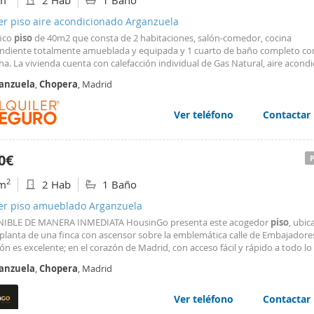
m
2 Hab
1 Baño
er piso aire acondicionado Arganzuela
ico
piso
de 40m2 que consta de 2 habitaciones, salón-comedor, cocina
ndiente totalmente amueblada y equipada y 1 cuarto de baño completo co
a. La vivienda cuenta con calefacción individual de Gas Natural, aire acond
erior pero muy luminoso y se entrega semiamueblado. Finca con ascensor. G
anzuela
,
Chopera
, Madrid
ad incluidos en el precio de la renta. Cercano a todo tipo de comercios y se
mas cercano "Legazpi" (L3 y L6). Autobuses EMT: 8,78, 148 y N14. No se adm
as.
Ver teléfono
Contactar
0€
2
m
2 Hab
1 Baño
ler piso amueblado Arganzuela
IBLE DE MANERA INMEDIATA HousinGo presenta este acogedor
piso
, ubic
 planta de una finca con ascensor sobre la emblemática calle de Embajadores
ón es excelente; en el corazón de Madrid, con acceso fácil y rápido a todo lo
 la ciudad. A pocos minutos caminando de Madrid Río, Matadero, Atocha, Ca
anzuela
,
Chopera
, Madrid
 el parque Enrique Tierno Galván. La zona ofrece
Ver teléfono
Contactar