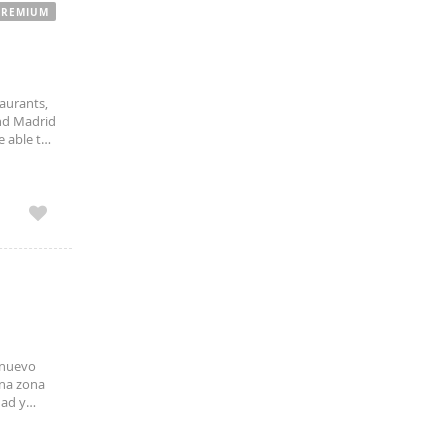
 your stay
PREMIUM
taurants,
nd Madrid
e able to
s: - Free
 nuevo
na zona
dad y
tas para