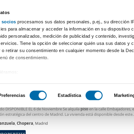
datos
 socios
procesamos sus datos personales, p.ej., su dirección I
Precio
Superficie
Habitaciones
Más filtros - 2
es para almacenar y acceder la información en su dispositivo co
nido personalizados, medición de publicidad y contenido, investi
Alquiler pisos Arganzuela Chopera Madrid
servicios. Tiene la opción de seleccionar quién usa sus datos y 
 o retirar su consentimiento en cualquier momento desde la Dec
Ordenación Enalqu
Menú de consentimiento.
siéramos:
0€
DE
 sobre su ubicación geográfica que puede tener una precisión de
2
m
2 Hab
1 Baño
tivo analizándolo activamente para buscar características específ
Preferencias
Estadística
Marketin
er piso ascensor Arganzuela
 alquiler por temporada en calle Embajadores, Madrid – Muy luminoso y t
do DISPONIBLE EL 6 de Noviembre Se alquila
piso
en la calle Embajadores, 
sobre cómo se procesan sus datos personales y establezca su
ón estratégica del centro de Madrid. La vivienda está disponible desde este
 de datos
. Puede cambiar o retirar su consentimiento en cualq
o para alquiler de temporada y se entrega completamente amueblada y e
anzuela
,
Chopera
, Madrid
es.
ra entrar a vivir sin