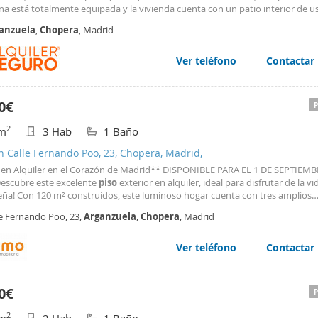
na está totalmente equipada y la vivienda cuenta con un patio interior de u
o, un espacio ideal para disfrutar de mayor comodidad. Se trata de una vivi
anzuela
,
Chopera
, Madrid
r, perfecta para quienes buscan un ambiente tranquilo. La distribución está
provechar al máximo cada estancia, ofreciendo un hogar acogedor y confort
a día. La zona cuenta con supermercados, comercios, restaurantes, centros
Ver teléfono
Contactar
ivos, zonas verdes y una amplia oferta de servicios, además de excelentes
aciones mediante transporte público y fácil acceso a las principales vías d
vienda cómoda, funcional y muy bien ubicada, ideal para quienes buscan tra
0€
unciar a todos los servicios.
2
m
3 Hab
1 Baño
n Calle Fernando Poo, 23, Chopera, Madrid,
en Alquiler en el Corazón de Madrid** DISPONIBLE PARA EL 1 DE SEPTIEMB
Descubre este excelente
piso
exterior en alquiler, ideal para disfrutar de la vi
eña! Con 120 m² construidos, este luminoso hogar cuenta con tres amplios
rios, perfectos para descansar y relajarse. La cocina independiente ofrece 
le Fernando Poo, 23,
Arganzuela
,
Chopera
, Madrid
 funcional para tus aventuras culinarias y el baño
Ver teléfono
Contactar
0€
2