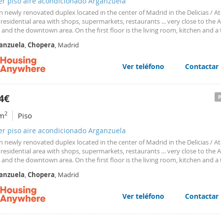
er piso aire acondicionado Arganzuela
 newly renovated duplex located in the center of Madrid in the Delicias / A
 residential area with shops, supermarkets, restaurants ... very close to the 
 and the downtown area. On the first floor is the living room, kitchen and a t
cond, there is the double bedroom with a complete bathroom with shower en
anzuela
,
Chopera
, Madrid
acity for 3 people and has everything you need to make your stay perfect: 
, WIFI ... Modern newly renovated duplex located in the center of Madrid in
s / Atocha area. A residential area with shops, supermarkets, restaurants ... v
Ver teléfono
Contactar
Atocha station and the downtown area. On the first floor is the living room,
toilet. In the second, there is the double bedroom with a complete bathroo
en suite. It has capacity for 3 people and has everything you need to make
4€
: AC, heating, WIFI, sheets, towels etc
2
m
Piso
er piso aire acondicionado Arganzuela
 newly renovated duplex located in the center of Madrid in the Delicias / A
 residential area with shops, supermarkets, restaurants ... very close to the 
 and the downtown area. On the first floor is the living room, kitchen and a t
cond, there is the double bedroom with a complete bathroom with shower en
anzuela
,
Chopera
, Madrid
acity for 3 people and has everything you need to make your stay perfect: 
g, WIFI . Modern newly renovated duplex located in the center of Madrid in 
s / Atocha area. A residential area with shops, supermarkets, restaurants ... v
Ver teléfono
Contactar
Atocha station and the downtown area. On the first floor is the living room,
toilet. In the second, there is the double bedroom with a complete bathroo