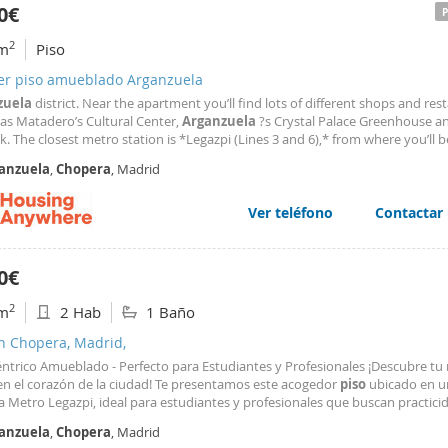
en suite. It has capacity for 3 people and has everything you need to make
0€
: AC, heating, WIFI, sheets, towels etc
2
m
Piso
ler piso amueblado Arganzuela
zuela
district. Near the apartment you’ll find lots of different shops and res
 as Matadero’s Cultural Center,
Arganzuela
?s Crystal Palace Greenhouse a
k. The closest metro station is *Legazpi (Lines 3 and 6),* from where you’ll b
the Politecnica University or IMF Business School in no time. Rental condition
anzuela
,
Chopera
, Madrid
n time: 9:00h - 18
Ver teléfono
Contactar
0€
2
m
2 Hab
1 Baño
n Chopera, Madrid,
ntrico Amueblado - Perfecto para Estudiantes y Profesionales ¡Descubre tu
en el corazón de la ciudad! Te presentamos este acogedor
piso
ubicado en u
a Metro Legazpi, ideal para estudiantes y profesionales que buscan practici
dad. El inmueble combina funcionalidad con todos los servicios que necesi
anzuela
,
Chopera
, Madrid
on tranquilidad. Distribución y Espacios