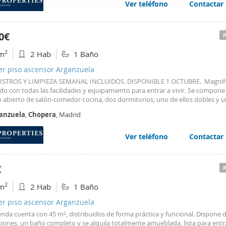
Ver teléfono
Contactar
web se usan para personalizar el contenido y los anuncios, ofrec
ar el tráfico. Además, compartimos información sobre el uso que
tners de redes sociales, publicidad y análisis web, quienes pue
0€
ación que les haya proporcionado o que hayan recopilado a parti
2
m
2 Hab
1 Baño
vicios.
er piso ascensor Arganzuela
STROS Y LIMPIEZA SEMANAL INCLUIDOS. DISPONIBLE 1 OCTUBRE. Magnif
do con todas las facilidades y equipamiento para entrar a vivir. Se compone
o abierto de salón-comedor-cocina, dos dormitorios, uno de ellos dobles y 
to. El primer dormitorio es doble con amplios armarios empotrados retroi
anzuela
,
Chopera
, Madrid
gundo dormitorio individual
Ver teléfono
Contactar
€
2
m
2 Hab
1 Baño
er piso ascensor Arganzuela
enda cuenta con 45 m², distribuidos de forma práctica y funcional. Dispone 
iones, un baño completo y se alquila totalmente amueblada, lista para entrar