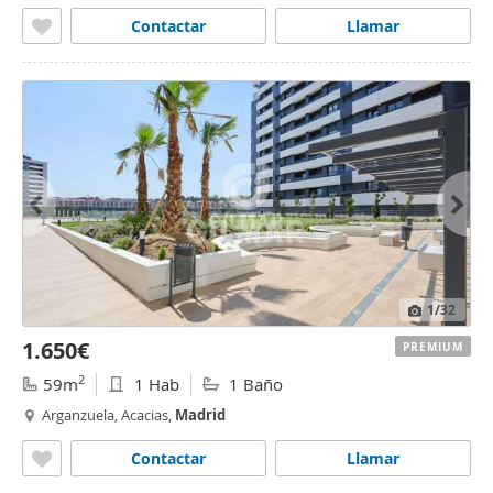
Contactar
Llamar
1
/32
1.650€
PREMIUM
2
59m
1 Hab
1 Baño
Arganzuela, Acacias,
Madrid
Contactar
Llamar