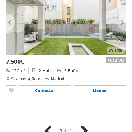
1
/36
7.500€
PREMIUM
2
150m
2 Hab
3 Baños
Salamanca, Recoletos,
Madrid
Contactar
Llamar
1
de 3