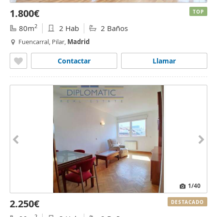
1.800€
TOP
2
80m
2 Hab
2 Baños
Fuencarral, Pilar,
Madrid
Contactar
Llamar
1
/40
2.250€
DESTACADO
2