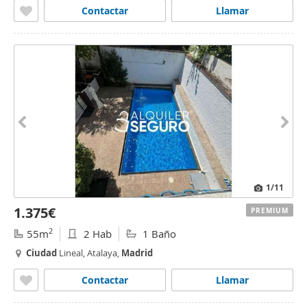
Contactar
Llamar
1
/11
1.375€
PREMIUM
2
55m
2 Hab
1 Baño
Ciudad
Lineal, Atalaya,
Madrid
Contactar
Llamar