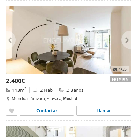
1
/35
2.400€
PREMIUM
2
113m
2 Hab
2 Baños
Moncloa - Aravaca, Aravaca,
Madrid
Contactar
Llamar