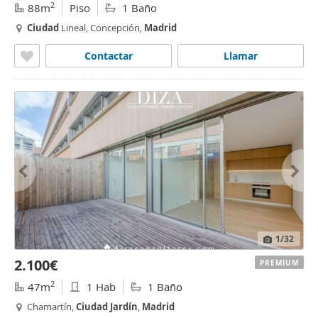
2
88m
Piso
1 Baño
Ciudad
Lineal, Concepción,
Madrid
Contactar
Llamar
1
/32
2.100€
PREMIUM
2
47m
1 Hab
1 Baño
Chamartín,
Ciudad
Jardín
,
Madrid