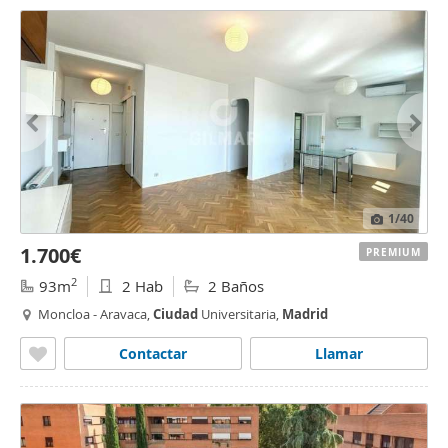
1
/40
1.700€
PREMIUM
2
93m
2 Hab
2 Baños
Moncloa - Aravaca,
Ciudad
Universitaria,
Madrid
Contactar
Llamar