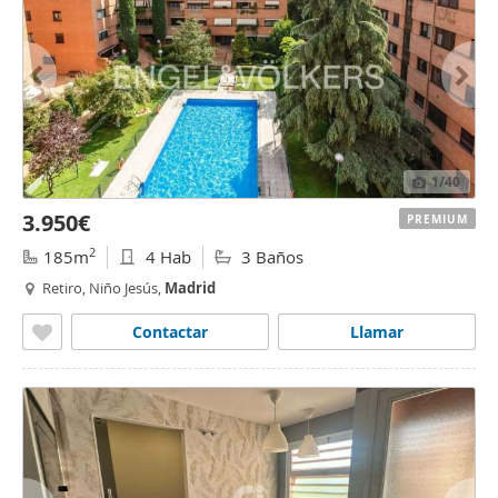
1
/40
3.950€
PREMIUM
2
185m
4 Hab
3 Baños
Retiro, Niño Jesús,
Madrid
Contactar
Llamar