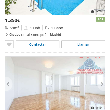
1
/20
1.350€
TOP
2
68m
1 Hab
1 Baño
Ciudad
Lineal, Concepción,
Madrid
Contactar
Llamar
1
/19