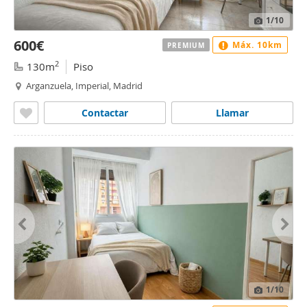
1
/10
600€
Máx. 10km
PREMIUM
2
130m
Piso
Arganzuela, Imperial, Madrid
Contactar
Llamar
1
/10