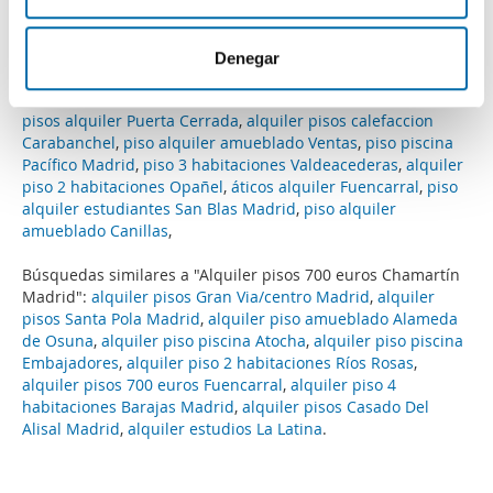
i
información sobre el uso que haga del sitio web con
m
nuestros partners de redes sociales, publicidad y análisis
i
web, quienes pueden combinarla con otra información
Denegar
e
que les haya proporcionado o que hayan recopilado a
Más búsquedas...
n
partir del uso que haya hecho de sus servicios.
pisos alquiler Puerta Cerrada
,
alquiler pisos calefaccion
t
Carabanchel
,
piso alquiler amueblado Ventas
,
piso piscina
o
Pacífico Madrid
,
piso 3 habitaciones Valdeacederas
,
alquiler
piso 2 habitaciones Opañel
,
áticos alquiler Fuencarral
,
piso
alquiler estudiantes San Blas Madrid
,
piso alquiler
amueblado Canillas
,
Búsquedas similares a "Alquiler pisos 700 euros Chamartín
Madrid":
alquiler pisos Gran Via/centro Madrid
,
alquiler
pisos Santa Pola Madrid
,
alquiler piso amueblado Alameda
de Osuna
,
alquiler piso piscina Atocha
,
alquiler piso piscina
Embajadores
,
alquiler piso 2 habitaciones Ríos Rosas
,
alquiler pisos 700 euros Fuencarral
,
alquiler piso 4
habitaciones Barajas Madrid
,
alquiler pisos Casado Del
Alisal Madrid
,
alquiler estudios La Latina
.