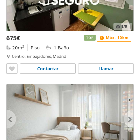
1
/9
675€
Máx. 10km
TOP
2
20m
Piso
1 Baño
Centro, Embajadores, Madrid
Contactar
Llamar