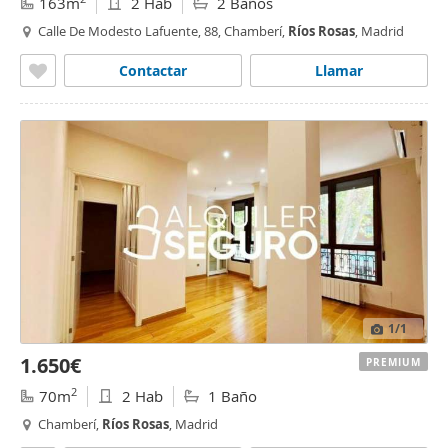
163m
2 Hab
2 Baños
Calle De Modesto Lafuente, 88, Chamberí,
Ríos
Rosas
, Madrid
Contactar
Llamar
1
/1
1.650€
PREMIUM
2
70m
2 Hab
1 Baño
Chamberí,
Ríos
Rosas
, Madrid