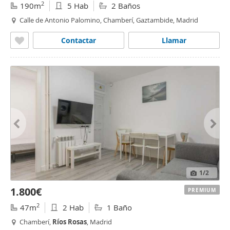
2
190m
5 Hab
2 Baños
Calle de Antonio Palomino, Chamberí, Gaztambide, Madrid
Contactar
Llamar
1
/2
1.800€
PREMIUM
2
47m
2 Hab
1 Baño
Chamberí,
Ríos
Rosas
, Madrid