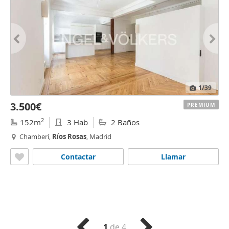
1
/39
3.500€
PREMIUM
2
152m
3 Hab
2 Baños
Chamberí,
Ríos
Rosas
, Madrid
Contactar
Llamar
1
de 4