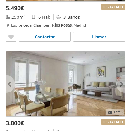
5.490€
DESTACADO
2
250m
6 Hab
3 Baños
Espronceda, Chamberí,
Ríos
Rosas
, Madrid
Contactar
Llamar
1
/21
3.800€
DESTACADO
2