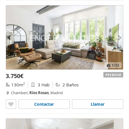
1
/32
3.750€
PREMIUM
2
130m
3 Hab
2 Baños
Chamberí,
Ríos
Rosas
, Madrid
Contactar
Llamar