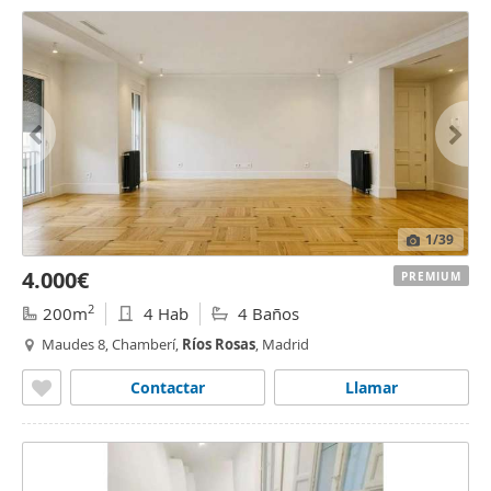
1
/39
4.000€
PREMIUM
2
200m
4 Hab
4 Baños
Maudes 8, Chamberí,
Ríos
Rosas
, Madrid
Contactar
Llamar