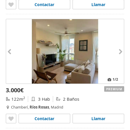
Contactar
Llamar
1
/2
3.000€
PREMIUM
2
122m
3 Hab
2 Baños
Chamberí,
Ríos
Rosas
, Madrid
Contactar
Llamar