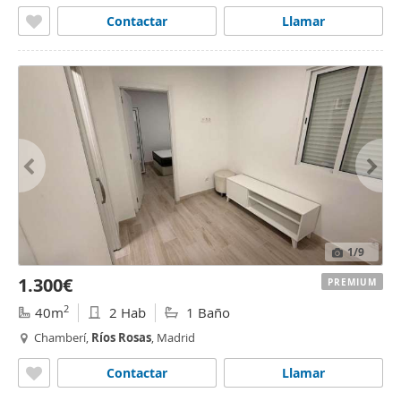
Contactar
Llamar
1
/9
1.300€
PREMIUM
2
40m
2 Hab
1 Baño
Chamberí,
Ríos
Rosas
, Madrid
Contactar
Llamar