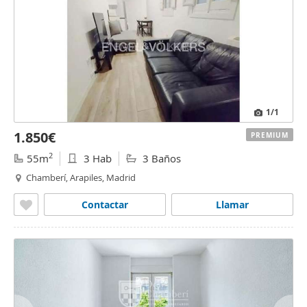
1
/1
1.850€
PREMIUM
2
55m
3 Hab
3 Baños
Chamberí, Arapiles, Madrid
Contactar
Llamar