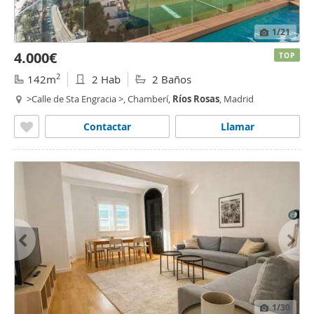
1
/21
4.000€
TOP
2
142m
2 Hab
2 Baños
>Calle de Sta Engracia >, Chamberí,
Ríos
Rosas
, Madrid
Contactar
Llamar
1
/30