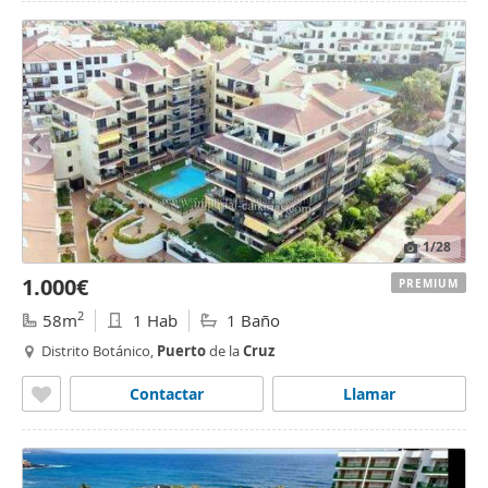
1
/28
1.000€
PREMIUM
2
58m
1 Hab
1 Baño
Distrito Botánico,
Puerto
de la
Cruz
Contactar
Llamar