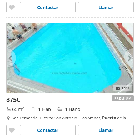
Contactar
Llamar
1
/23
875€
PREMIUM
2
65m
1 Hab
1 Baño
San Fernando, Distrito San Antonio - Las Arenas,
Puerto
de la
Cruz
Contactar
Llamar