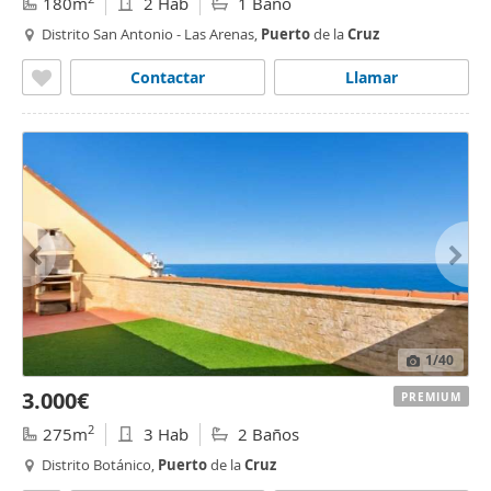
180m
2 Hab
1 Baño
Distrito San Antonio - Las Arenas,
Puerto
de la
Cruz
Contactar
Llamar
1
/40
3.000€
PREMIUM
2
275m
3 Hab
2 Baños
Distrito Botánico,
Puerto
de la
Cruz