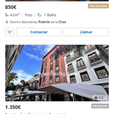
850€
DESTACADO
2
42m
Piso
1 Baño
Distrito Martiánez,
Puerto
de la
Cruz
Contactar
Llamar
1
/1
1.350€
PREMIUM
2