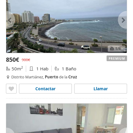
1
/6
850€
PREMIUM
900€
2
50m
1 Hab
1 Baño
Distrito Martiánez,
Puerto
de la
Cruz
Contactar
Llamar