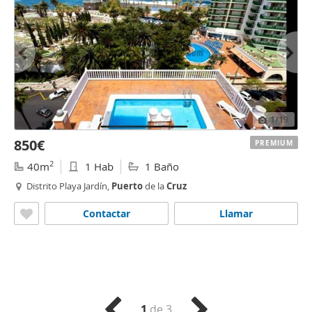
1
/19
850€
PREMIUM
2
40m
1 Hab
1 Baño
Distrito Playa Jardín,
Puerto
de la
Cruz
Contactar
Llamar
1
de 3