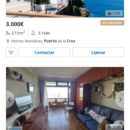
1
/23
3.000€
DESTACADO
2
275m
3 Hab
Distrito Martiánez,
Puerto
de la
Cruz
Contactar
Llamar
1
/30