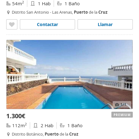
2
54m
1 Hab
1 Baño
Distrito San Antonio - Las Arenas,
Puerto
de la
Cruz
Contactar
Llamar
1
/1
1.300€
PREMIUM
2
112m
2 Hab
1 Baño
Distrito Botánico,
Puerto
de la
Cruz