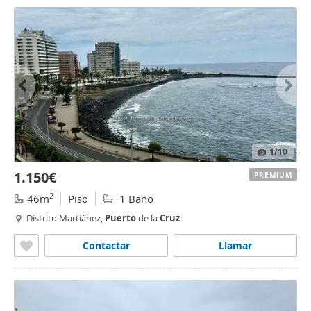
1
/10
1.150€
PREMIUM
2
46m
Piso
1 Baño
Distrito Martiánez,
Puerto
de la
Cruz
Contactar
Llamar