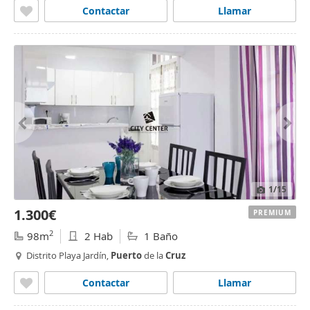
Contactar
Llamar
1
/15
1.300€
PREMIUM
2
98m
2 Hab
1 Baño
Distrito Playa Jardín,
Puerto
de la
Cruz
Contactar
Llamar