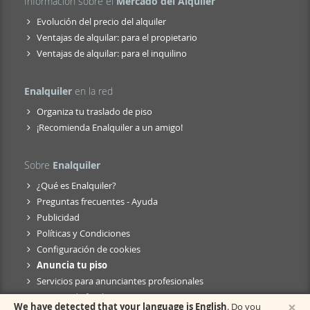
Información sobre el
Mercado del Alquiler
Evolución del precio del alquiler
Ventajas de alquilar: para el propietario
Ventajas de alquilar: para el inquilino
Enalquiler
en la red
Organiza tu traslado de piso
¡Recomienda Enalquiler a un amigo!
Sobre
Enalquiler
¿Qué es Enalquiler?
Preguntas frecuentes - Ayuda
Publicidad
Políticas y Condiciones
Configuración de cookies
Anuncia tu piso
Servicios para anunciantes profesionales
Anuncio de fusión
×
We have detected that your language is English
. Do you