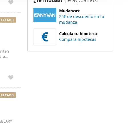
¿Te mudas?
¡Te ayudamos!
er funciones
Mudanzas
:
 haga del
25€ de descuento en tu
den
STACADO
mudanza
r del uso
Calcula tu hipoteca
:
Compara hipotecas
rmiten
ara
 seguro.
STACADO
UEBLAR*