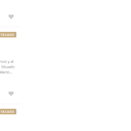
n cama
STACADO
ncio y al
. Situado
alacio
enta
STACADO