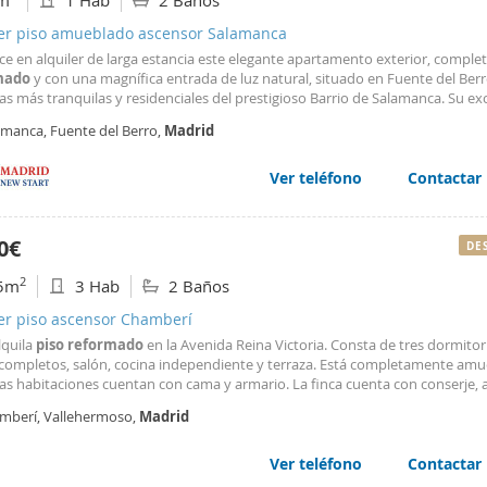
m
1 Hab
2 Baños
ler piso amueblado ascensor Salamanca
ece en alquiler de larga estancia este elegante apartamento exterior, compl
mado
y con una magnífica entrada de luz natural, situado en Fuente del Berr
as más tranquilas y residenciales del prestigioso Barrio de Salamanca. Su ex
ón, a pocos minutos del metro O'Donnell, permite disfrutar de todos los serv
amanca, Fuente del Berro,
Madrid
ios, restaurantes y excelentes
Ver teléfono
Contactar
0€
DE
2
5m
3 Hab
2 Baños
ler piso ascensor Chamberí
lquila
piso
reformado
en la Avenida Reina Victoria. Consta de tres dormitor
completos, salón, cocina independiente y terraza. Está completamente amu
las habitaciones cuentan con cama y armario. La finca cuenta con conserje, 
ero automático. Muy bien comunicado tanto por metro (Guzmán el Bueno y
mberí, Vallehermoso,
Madrid
s) como por autobús. Cerca de universidades
Ver teléfono
Contactar