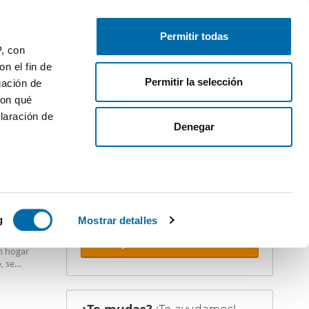
Publica gratis
Inicia sesión
Permitir todas
P, con
n el fin de
Permitir la selección
gación de
con qué
laración de
iler
Denegar
¡Crea tu alerta!
No dejes que te adelanten. Recibe en
tu correo
todas las novedades
de
STACADO
esta búsqueda.
 varios
icas (huellas
g
Mostrar detalles
Recibir alertas
n hogar
s
, se
uier momento
e de