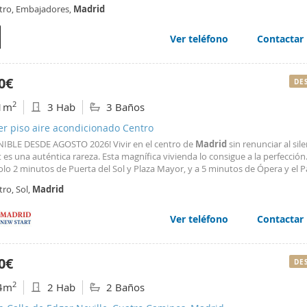
da se entrega con la ropa de cama. Este apartamento de 2 alturas cuenta co
tro, Embajadores,
Madrid
n el altillo y cama de matrimonio en la planta baja con aire
Ver teléfono
Contactar
0€
DE
2
1m
3 Hab
3 Baños
er piso aire acondicionado Centro
IBLE DESDE AGOSTO 2026! Vivir en el centro de
Madrid
sin renunciar al sile
 es una auténtica rareza. Esta magnífica vivienda lo consigue a la perfección
olo 2 minutos de Puerta del Sol y Plaza Mayor, y a 5 minutos de Ópera y el P
ste espectacular
piso
ha sido completamente
reformado
en 2025 y se pres
ro, Sol,
Madrid
ente amueblado y equipado, listo
Ver teléfono
Contactar
0€
DE
2
4m
2 Hab
2 Baños