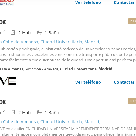
Ver teléfono
Contactar
web se usan para personalizar el contenido y los anuncios, ofrec
ar el tráfico. Además, compartimos información sobre el uso que
tners de redes sociales, publicidad y análisis web, quienes pue
0€
DE
ación que les haya proporcionado o que hayan recopilado a parti
2
m
2 Hab
1 Baño
vicios.
n Calle de Almansa, Ciudad Universitaria, Madrid,
ubicación privilegiada, el
piso
está rodeado de universidades, zonas verdes,
ios, restaurantes y excelentes conexiones de transporte público que te pe
zarte fácilmente a cualquier punto de la ciudad. Una oportunidad perfecta p
ar de
Madrid
con todas las comodidades, en un ambiente joven, dinámico y
e De Almansa, Moncloa - Aravaca, Ciudad Universitaria,
Madrid
ienda ha sido
reformada
y amueblada con estilo actual
Ver teléfono
Contactar
0€
DE
2
m
2 Hab
1 Baño
n Calle de Almansa, Ciudad Universitaria, Madrid,
VE en alquiler EN CIUDAD UNIVERSITARIA. *PENDIENTE TERMINAR DE AM
 alquiler temporal completamente nuevo, diseñado para ofrecer la máxima