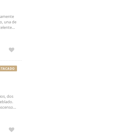
etamente
o, una de
celente
icios,
STACADO
ios, dos
eblado.
ascensor
 Cuatro