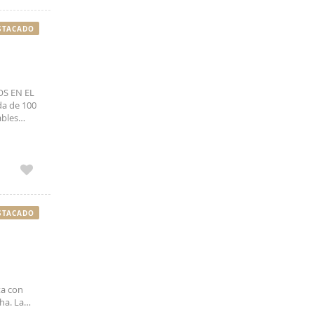
STACADO
OS EN EL
a de 100
ables
errazas y
STACADO
ta con
ha. La