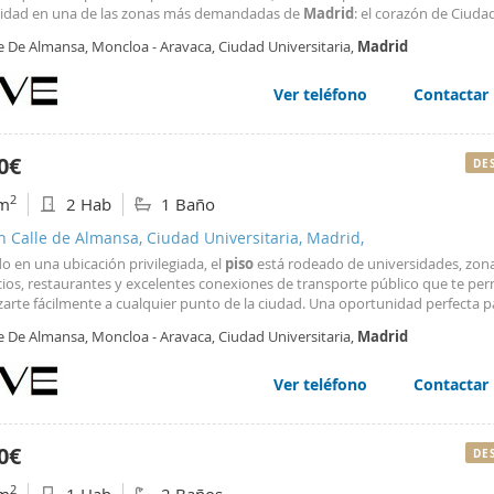
dad en una de las zonas más demandadas de
Madrid
: el corazón de Ciuda
sitaria. Una opción ideal tanto para estudiantes como para jóvenes profesio
e De Almansa, Moncloa - Aravaca, Ciudad Universitaria,
Madrid
 que deseen compartir vivienda en un entorno moderno, funcional
Ver teléfono
Contactar
0€
DE
2
m
2 Hab
1 Baño
n Calle de Almansa, Ciudad Universitaria, Madrid,
do en una ubicación privilegiada, el
piso
está rodeado de universidades, zona
ios, restaurantes y excelentes conexiones de transporte público que te pe
zarte fácilmente a cualquier punto de la ciudad. Una oportunidad perfecta p
ar de
Madrid
con todas las comodidades, en un ambiente joven, dinámico y
e De Almansa, Moncloa - Aravaca, Ciudad Universitaria,
Madrid
ienda ha sido
reformada
y amueblada
Ver teléfono
Contactar
0€
DE
2