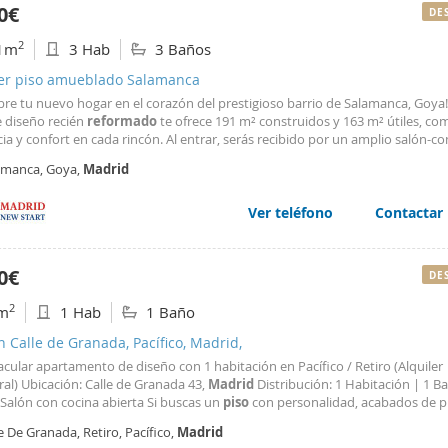
0€
DE
2
1m
3 Hab
3 Baños
ler piso amueblado Salamanca
bre tu nuevo hogar en el corazón del prestigioso barrio de Salamanca, Goya!
 diseño recién
reformado
te ofrece 191 m² construidos y 163 m² útiles, c
ia y confort en cada rincón. Al entrar, serás recibido por un amplio salón-
abre a una encantadora terraza, perfecta para disfrutar de momentos de rela
amanca, Goya,
Madrid
La propiedad cuenta con tres
Ver teléfono
Contactar
0€
DE
2
m
1 Hab
1 Baño
n Calle de Granada, Pacífico, Madrid,
cular apartamento de diseño con 1 habitación en Pacífico / Retiro (Alquiler
al) Ubicación: Calle de Granada 43,
Madrid
Distribución: 1 Habitación | 1 B
 Salón con cocina abierta Si buscas un
piso
con personalidad, acabados de p
eño rompedor, este apartamento te va a encantar. Disponible para alquiler 
e De Granada, Retiro, Pacífico,
Madrid
ada (desde 28 días hasta 11 meses