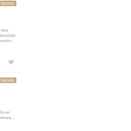
STACADO
 Este
ombinando
comedor
x al aire
STACADO
año en
rimera y
de