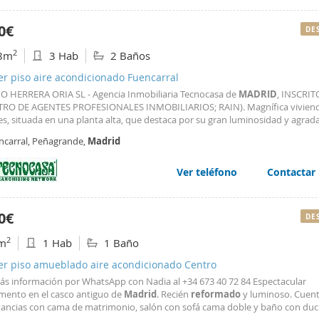
0€
DE
2
8m
3 Hab
2 Baños
er piso aire acondicionado Fuencarral
O HERRERA ORIA SL - Agencia Inmobiliaria Tecnocasa de
MADRID
, INSCRIT
TRO DE AGENTES PROFESIONALES INMOBILIARIOS; RAIN). Magnífica viviend
es, situada en una planta alta, que destaca por su gran luminosidad y agrad
despejadas. La vivienda dispone de 3 dormitorios, 2 baños completos, dos t
ncarral, Peñagrande,
Madrid
de garaje. Además, se encuentra parcialmente
Ver teléfono
Contactar
0€
DE
2
m
1 Hab
1 Baño
ler piso amueblado aire acondicionado Centro
ás información por WhatsApp con Nadia al +34 673 40 72 84 Espectacular
mento en el casco antiguo de
Madrid
. Recién
reformado
y luminoso. Cuen
tancias con cama de matrimonio, salón con sofá cama doble y baño con duc