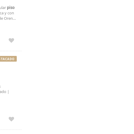
ular
piso
ica y con
 de Orense
n todos
STACADO
s
pado |
ra