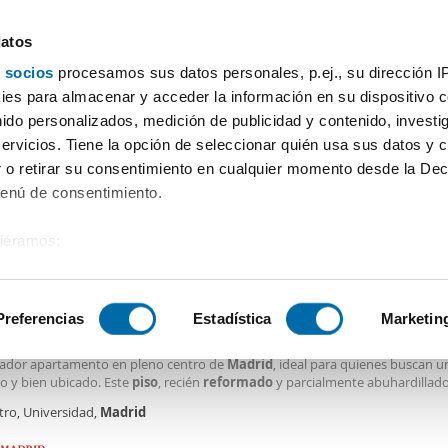
datos
 socios
procesamos sus datos personales, p.ej., su dirección I
Precio
Superficie
Habitaciones
Más filtros - 2
es para almacenar y acceder la información en su dispositivo co
nido personalizados, medición de publicidad y contenido, investi
Alquiler piso reformar Madrid
servicios. Tiene la opción de seleccionar quién usa sus datos y 
 o retirar su consentimiento en cualquier momento desde la Dec
Ordenación Enalqu
Menú de consentimiento.
siéramos:
0€
DE
 sobre su ubicación geográfica que puede tener una precisión de
2
m
1 Hab
1 Baño
tivo analizándolo activamente para buscar características específ
Preferencias
Estadística
Marketin
er piso aire acondicionado Centro
acogedor en el corazón de
Madrid
- Alquiler a largo plazo** Descubre este
ador apartamento en pleno centro de
Madrid
, ideal para quienes buscan u
sobre cómo se procesan sus datos personales y establezca su
 y bien ubicado. Este
piso
, recién
reformado
y parcialmente abuhardillado
 de datos
. Puede cambiar o retirar su consentimiento en cualq
ra en la tercera planta de un edificio sin ascensor, lo que le aporta un toqu
tro, Universidad,
Madrid
es.
vidad. Con 74 m² construidos y 69 m² útiles, cuenta