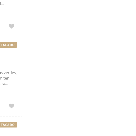
d
nales o
STACADO
s verdes,
rmiten
ara
 seguro.
STACADO