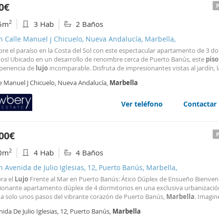
0€
2
5m
3 Hab
2 Baños
n Calle Manuel j Chicuelo, Nueva Andalucía, Marbella,
re el paraíso en la Costa del Sol con este espectacular apartamento de 3 d
ños! Ubicado en un desarrollo de renombre cerca de Puerto Banús, este
piso
periencia de
lujo
incomparable. Disfruta de impresionantes vistas al jardín, l
s y la piscina desde su terraza orientada al sur/oeste. La urbanización cu
le Manuel J Chicuelo, Nueva Andalucía,
Marbella
cinas al aire libre, amplios
Ver teléfono
Contactar
00€
2
0m
4 Hab
4 Baños
n Avenida de Julio Iglesias, 12, Puerto Banús, Marbella,
ra el
Lujo
Frente al Mar en Puerto Banús: Ático Dúplex de Ensueño Bienven
ionante apartamento dúplex de 4 dormitorios en una exclusiva urbanizació
, a solo unos pasos del vibrante corazón de Puerto Banús,
Marbella
. Imagine
amente en la playa, con impresionantes vistas panorámicas al mar que le cau
ida De Julio Iglesias, 12, Puerto Banús,
Marbella
ía. La zona de Puerto Banús y
Marbella