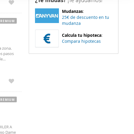
¿Te mudas?
¡Te ayudamos!
er funciones
Mudanzas
:
 haga del
25€ de descuento en tu
den
PREMIUM
mudanza
r del uso
Calcula tu hipoteca
:
Compara hipotecas
a zona.
os pasos
de
ilo de
PREMIUM
UILER A
lejo Dame