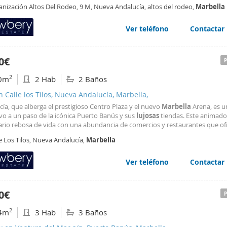
pasos del glamuroso Puerto Banús y de la dorada playa de Rodeíto. Prepára
anización Altos Del Rodeo, 9 M, Nueva Andalucía, altos del rodeo,
Marbella
ar de un estilo de vida excepcional
Ver teléfono
Contactar
0€
2
0m
2 Hab
2 Baños
n Calle los Tilos, Nueva Andalucía, Marbella,
ía, que alberga el prestigioso Centro Plaza y el nuevo
Marbella
Arena, es u
vo a un paso de la icónica Puerto Banús y sus
lujosas
tiendas. Este animado
ario rebosa de vida con una abundancia de comercios y restaurantes que of
encias gastronómicas variadas. Rodeado por majestuosas villas de
lujo
y ca
e Los Tilos, Nueva Andalucía,
Marbella
e renombre, el entorno de Nueva Andalucía
Ver teléfono
Contactar
0€
2
4m
3 Hab
3 Baños