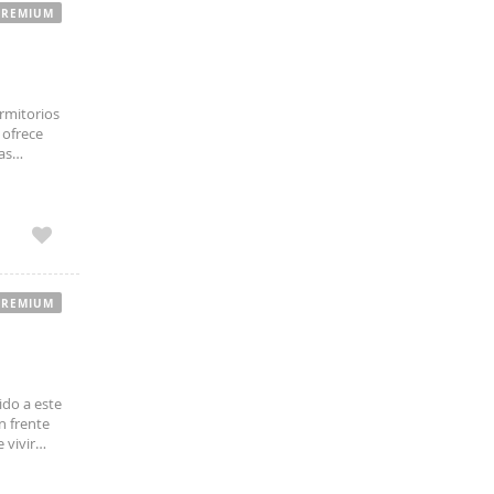
PREMIUM
ormitorios
ofrece
as
enta con
PREMIUM
ido a este
n frente
 vivir
tivarán