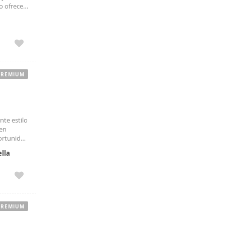
o ofrece
.
PREMIUM
nte estilo
ien
portunidad
AGO ,
lla
PREMIUM