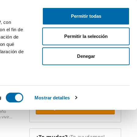
Publica gratis
Inicia sesión
Permitir todas
P, con
n el fin de
Permitir la selección
gación de
con qué
laración de
iler
Denegar
¡Crea tu alerta!
No dejes que te adelanten. Recibe en
tu correo
todas las novedades
de
PREMIUM
esta búsqueda.
 varios
icas (huellas
g
Mostrar detalles
modidad
Recibir alertas
seño
s
 vivir
uier momento
les,