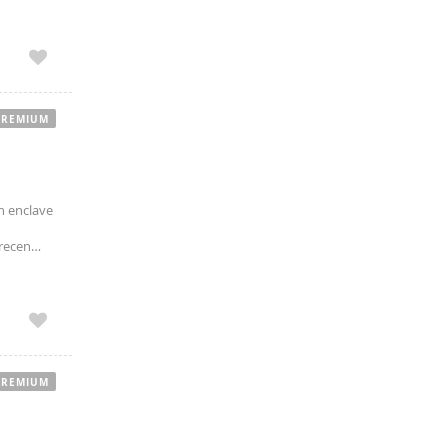
te para
PREMIUM
n enclave
recen
mpos de
PREMIUM