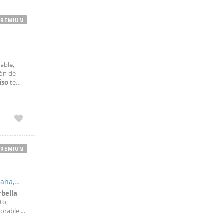
PREMIUM
able,
zón de
iso
te
ado de
PREMIUM
pana,
bella
to,
jorable a