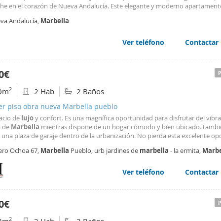
he en el corazón de Nueva Andalucía. Este elegante y moderno apartament
inación perfecta de comodidad y conveniencia, ideal para vivir a largo plazo
va Andalucía,
Marbella
rísticas Principales Dormitorios: 4 amplios dormitorios
Ver teléfono
Contactar
0€
2
0m
2 Hab
2 Baños
er piso obra nueva Marbella pueblo
acio de
lujo
y confort. Es una magnífica oportunidad para disfrutar del vibra
a de
Marbella
mientras dispone de un hogar cómodo y bien ubicado. tamb
 una plaza de garaje dentro de la urbanización. No pierda esta excelente o
 de las áreas más deseadas de
Marbella
. IMPRESCINDIBLE SEGURO DE IMP
ero Ochoa 67,
Marbella
Pueblo, urb jardines de
marbella
- la ermita,
Marbe
TRACIÓN DE SOLVENCIA.
Ver teléfono
Contactar
0€
2