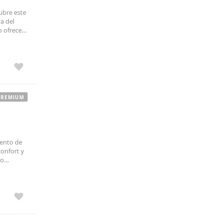
ubre este
a del
o ofrece
ada que
PREMIUM
mento de
onfort y
do
 una