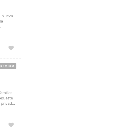
, Nueva
sa
vida
PREMIUM
amilias
es, este
 privado,
cuenta con