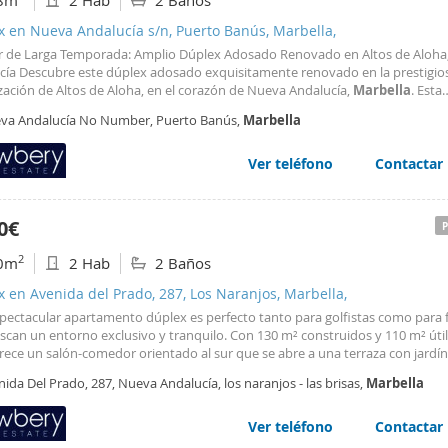
8m
2 Hab
2 Baños
 en Nueva Andalucía s/n, Puerto Banús, Marbella,
er de Larga Temporada: Amplio Dúplex Adosado Renovado en Altos de Aloha
cía Descubre este dúplex adosado exquisitamente renovado en la prestigio
zación de Altos de Aloha, en el corazón de Nueva Andalucía,
Marbella
. Esta
dad ofrece espacios generosos, abundante luz natural y una experiencia de 
va Andalucía No Number, Puerto Banús,
Marbella
a y exclusiva en una comunidad cerrada altamente demandada
Ver teléfono
Contactar
0€
2
0m
2 Hab
2 Baños
 en Avenida del Prado, 287, Los Naranjos, Marbella,
spectacular apartamento dúplex es perfecto tanto para golfistas como para f
can un entorno exclusivo y tranquilo. Con 130 m² construidos y 110 m² útil
rece un salón-comedor orientado al sur que se abre a una terraza con jardín
para disfrutar del clima mediterráneo. La cocina, completamente equipada, 
ida Del Prado, 287, Nueva Andalucía, los naranjos - las brisas,
Marbella
ómoda mesa de desayuno
Ver teléfono
Contactar