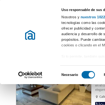
Uso responsable de sus 
Especialistas en pisos en alquiler
Nosotros y
nuestros 1022
Marbella
Elegir distrito
tecnologías como las cooki
ofrecer publicidad y conte
Inicio
Alquiler pisos Málaga
Alquiler pisos Marbella
Alquiler
audiencia y desarrollo de 
propósitos. Puede cambiar
Alquiler piso lujo Marbella
(99 viviendas)
cookies o clicando en el 
Si lo permite, también qui
3.37
Recopilar información
11
metros
S
Identificar su disposi
Necesario
Piso e
e
digitales)
Este e
l
en el c
Obtenga más información 
e
elegant
preferencias en la
sección
rodeado
c
Cal
en la Declaración de cooki
distrib
c