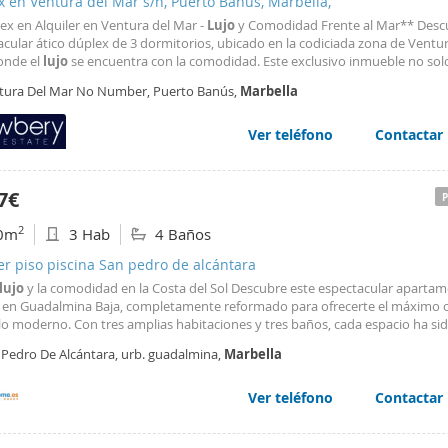
 en Ventura del Mar s/n, Puerto Banús, Marbella,
ex en Alquiler en Ventura del Mar -
Lujo
y Comodidad Frente al Mar** Desc
cular ático dúplex de 3 dormitorios, ubicado en la codiciada zona de Ventur
onde el
lujo
se encuentra con la comodidad. Este exclusivo inmueble no sol
ionantes vistas al mar, sino que también cuenta con una urbanización cerr
tura Del Mar No Number, Puerto Banús,
Marbella
za seguridad las 24 horas y un servicio
Ver teléfono
Contactar
7€
2
0m
3 Hab
4 Baños
er piso piscina San pedro de alcántara
lujo
y la comodidad en la Costa del Sol Descubre este espectacular aparta
 en Guadalmina Baja, completamente reformado para ofrecerte el máximo c
ilo moderno. Con tres amplias habitaciones y tres baños, cada espacio ha si
do con atención al detalle para brindarte una experiencia única. Ubicado en
 Pedro De Alcántara, urb. guadalmina,
Marbella
iva urbanización con exuberantes jardines
Ver teléfono
Contactar