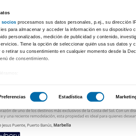
datos
 socios
procesamos sus datos personales, p.ej., su dirección I
Precio
Superficie
Habitaciones
Más filtros - 2
es para almacenar y acceder la información en su dispositivo co
nido personalizados, medición de publicidad y contenido, investi
 piso lujo Marbella
servicios. Tiene la opción de seleccionar quién usa sus datos y 
 o retirar su consentimiento en cualquier momento desde la Dec
Ordenación Enalqu
Menú de consentimiento.
siéramos:
5€
 sobre su ubicación geográfica que puede tener una precisión de
2
7m
3 Hab
2 Baños
tivo analizándolo activamente para buscar características específ
Preferencias
Estadística
Marketin
n Calle Jesus Puente, Puerto Banús, Marbella,
spectacular
piso
en alquiler te ofrece una combinación perfecta de
lujo
y co
orazón de uno de los destinos más exclusivos de la Costa del Sol. Con un di
sobre cómo se procesan sus datos personales y establezca su
e y una reciente remodelación, esta propiedad es ideal para quienes desean
 de datos
. Puede cambiar o retirar su consentimiento en cualq
s de estilo y sofisticación. El
piso
cuenta con 117 m² construidos y 99 m² úti
le Jesus Puente, Puerto Banús,
Marbella
es.
uidos en tres dormitorios