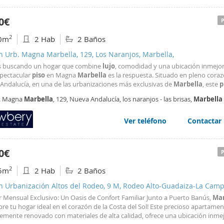
0€
2
0m
2 Hab
2 Baños
n Urb. Magna Marbella, 129, Los Naranjos, Marbella,
ás buscando un hogar que combine
lujo
, comodidad y una ubicación inmejor
spectacular
piso
en Magna
Marbella
es la respuesta. Situado en pleno cora
Andalucía, en una de las urbanizaciones más exclusivas de
Marbella
, este
p
todo lo que necesitas para disfrutar de una experiencia de vida única, rode
. Magna
Marbella
, 129, Nueva Andalucía, los naranjos - las brisas,
Marbella
os de primera y un entorno privilegiado. Este
Ver teléfono
Contactar
0€
2
5m
2 Hab
2 Baños
en Urbanización Altos del Rodeo, 9 M, Rodeo Alto-Guadaiza-La Cam
la,
r Mensual Exclusivo: Un Oasis de Confort Familiar Junto a Puerto Banús,
Mar
re tu hogar ideal en el corazón de la Costa del Sol! Este precioso apartamen
temente renovado con materiales de alta calidad, ofrece una ubicación inme