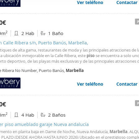
Ver teléfono
Contactar
web se usan para personalizar el contenido y los anuncios, ofrec
ar el tráfico. Además, compartimos información sobre el uso que
tners de redes sociales, publicidad y análisis web, quienes pue
0€
ación que les haya proporcionado o que hayan recopilado a parti
2
9m
2 Hab
1 Baño
vicios.
n Calle Ribera s/n, Puerto Banús, Marbella,
iques de alta gama, restaurantes de moda y las principales atracciones de l
 ubicación inmejorable en la Calle Ribera, este
piso
se encuentra a solo un
rto deportivo, de las playas más exclusivas y de las principales atracciones 
lla
, lo que ofrece una combinación perfecta de comodidad y acceso a un est
le Ribera No Number, Puerto Banús,
Marbella
e
lujo
. El precio de alquiler es de 2.000 € al mes.
Ver teléfono
Contactar
0€
2
0m
4 Hab
2 Baños
ler piso amueblado garaje Nueva andalucía
mento en planta baja en Dame de Noche, Nueva Andalucía,
Marbella
. ALQ
PLAZO (DESDE AHORA HASTA JUNIO 2026) Ubicado en el prestigioso comp