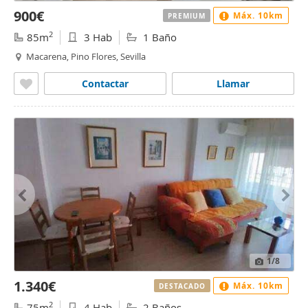
900€
Máx. 10km
PREMIUM
2
85m
3 Hab
1 Baño
Macarena, Pino Flores, Sevilla
Contactar
Llamar
1
/8
1.340€
Máx. 10km
DESTACADO
2
75m
4 Hab
2 Baños