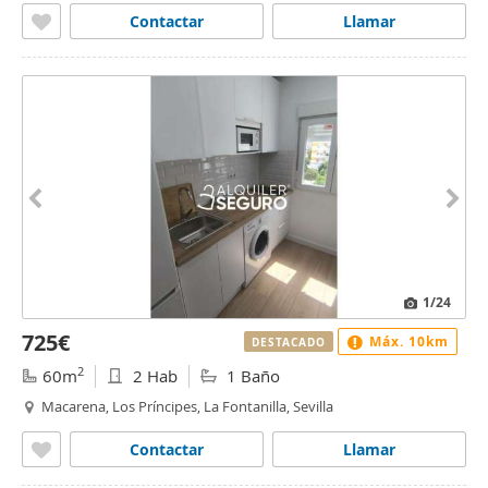
Contactar
Llamar
1
/24
725€
Máx. 10km
DESTACADO
2
60m
2 Hab
1 Baño
Macarena, Los Príncipes, La Fontanilla, Sevilla
Contactar
Llamar