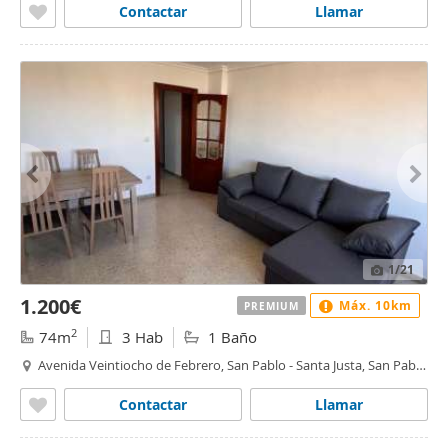
Contactar
Llamar
1
/21
1.200€
Máx. 10km
PREMIUM
2
74m
3 Hab
1 Baño
Avenida Veintiocho de Febrero, San Pablo - Santa Justa, San Pablo
A y B, Sevilla
Contactar
Llamar