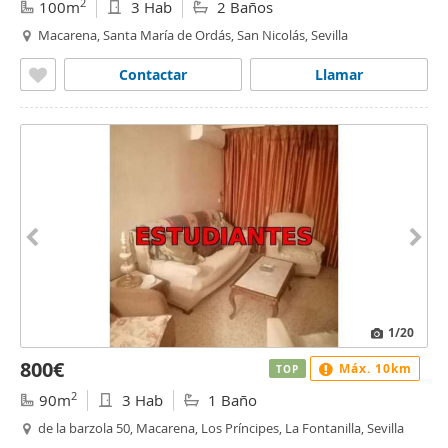
2
100m
3 Hab
2 Baños
Macarena, Santa María de Ordás, San Nicolás, Sevilla
Contactar
Llamar
1
/20
800€
Máx. 10km
TOP
2
90m
3 Hab
1 Baño
de la barzola 50, Macarena, Los Príncipes, La Fontanilla, Sevilla