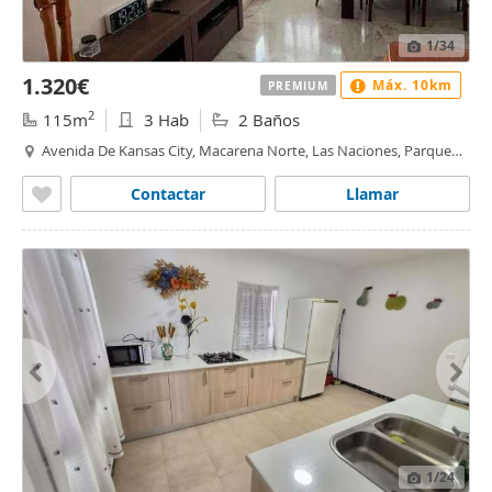
1
/34
1.320€
Máx. 10km
PREMIUM
2
115m
3 Hab
2 Baños
Avenida De Kansas City, Macarena Norte, Las Naciones, Parque
Atlántico, Las Dalias, Sevilla
Contactar
Llamar
1
/24