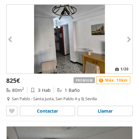
1
/20
825€
Máx. 10km
PREMIUM
2
80m
3 Hab
1 Baño
San Pablo - Santa Justa, San Pablo A y B, Sevilla
Contactar
Llamar