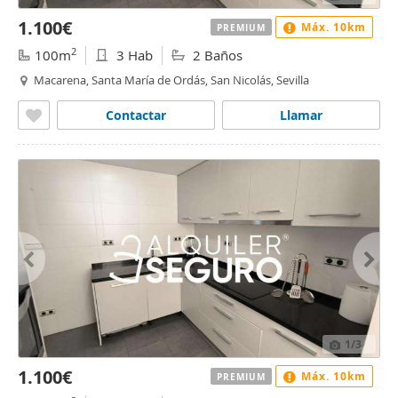
1.100€
Máx. 10km
PREMIUM
2
100m
3 Hab
2 Baños
Macarena, Santa María de Ordás, San Nicolás, Sevilla
Contactar
Llamar
1
/3
1.100€
Máx. 10km
PREMIUM