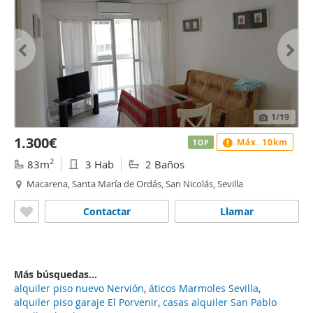
1
/19
1.300€
Máx. 10km
TOP
2
83m
3 Hab
2 Baños
Macarena, Santa María de Ordás, San Nicolás, Sevilla
Contactar
Llamar
Más búsquedas...
alquiler piso nuevo Nervión
,
áticos Marmoles Sevilla
,
alquiler piso garaje El Porvenir
,
casas alquiler San Pablo