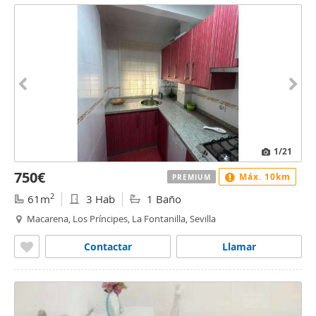
1
/21
750€
Máx. 10km
PREMIUM
2
61m
3 Hab
1 Baño
Macarena, Los Príncipes, La Fontanilla, Sevilla
Contactar
Llamar