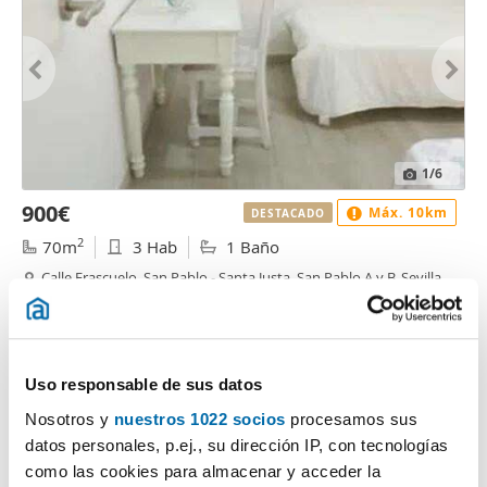
1
/6
900€
Máx. 10km
DESTACADO
2
70m
3 Hab
1 Baño
Calle Frascuelo, San Pablo - Santa Justa, San Pablo A y B, Sevilla
Contactar
Llamar
Uso responsable de sus datos
Nosotros y
nuestros 1022 socios
procesamos sus
datos personales, p.ej., su dirección IP, con tecnologías
como las cookies para almacenar y acceder la