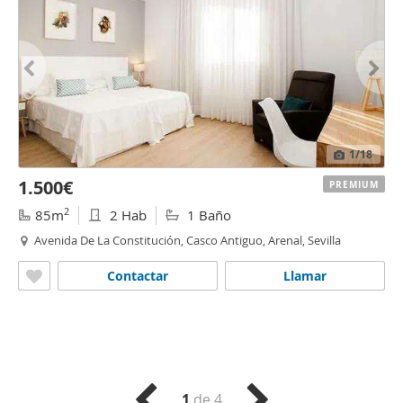
1
/18
1.500€
PREMIUM
2
85m
2 Hab
1 Baño
Avenida De La Constitución, Casco Antiguo, Arenal, Sevilla
Contactar
Llamar
1
de 4