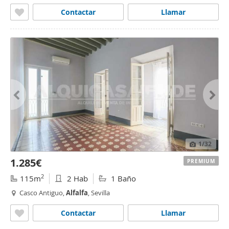
Contactar
Llamar
1
/32
1.285€
PREMIUM
2
115m
2 Hab
1 Baño
Casco Antiguo,
Alfalfa
, Sevilla
Contactar
Llamar