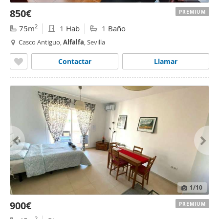
850€
PREMIUM
2
75m
1 Hab
1 Baño
Casco Antiguo,
Alfalfa
, Sevilla
Contactar
Llamar
1
/10
900€
PREMIUM
2