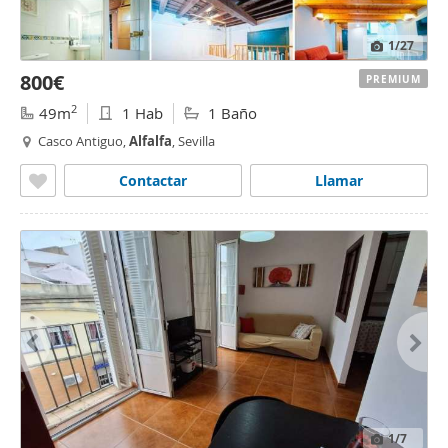
1
/27
800€
PREMIUM
2
49m
1 Hab
1 Baño
Casco Antiguo,
Alfalfa
, Sevilla
Contactar
Llamar
1
/7