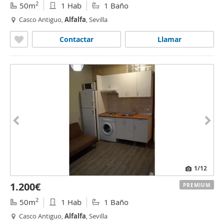
2
50m
1 Hab
1 Baño
Casco Antiguo,
Alfalfa
, Sevilla
Contactar
Llamar
1
/12
1.200€
PREMIUM
2
50m
1 Hab
1 Baño
Casco Antiguo,
Alfalfa
, Sevilla