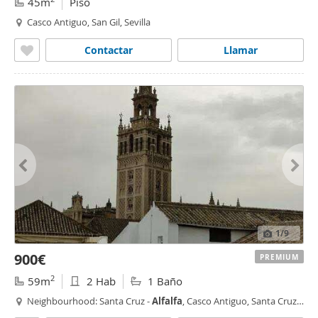
45m
Piso
Casco Antiguo, San Gil, Sevilla
Contactar
Llamar
1
/9
900€
PREMIUM
2
59m
2 Hab
1 Baño
Neighbourhood: Santa Cruz -
Alfalfa
, Casco Antiguo, Santa Cruz,
Sevilla