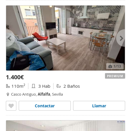
1
/13
1.400€
PREMIUM
2
110m
3 Hab
2 Baños
Casco Antiguo,
Alfalfa
, Sevilla
Contactar
Llamar