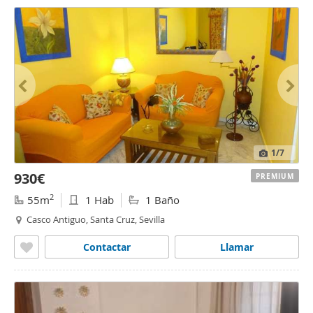
1
/7
930€
PREMIUM
2
55m
1 Hab
1 Baño
Casco Antiguo, Santa Cruz, Sevilla
Contactar
Llamar