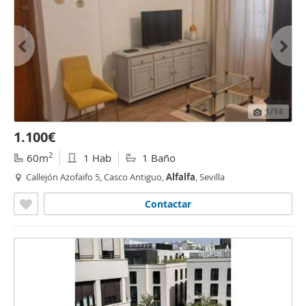
1
/14
1.100€
2
60m
1 Hab
1 Baño
Callejón Azofaifo 5, Casco Antiguo,
Alfalfa
, Sevilla
Contactar