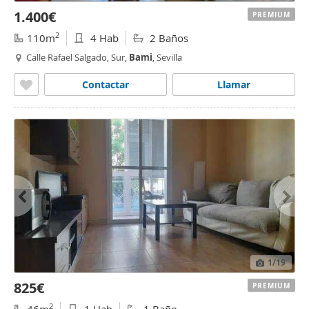
1.400€
PREMIUM
2
110m
4 Hab
2 Baños
Calle Rafael Salgado, Sur,
Bami
, Sevilla
Contactar
Llamar
1
/19
825€
PREMIUM
2