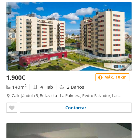
1
/8
1.900€
Máx. 10km
2
140m
4 Hab
2 Baños
Calle Jándula 3, Bellavista - La Palmera, Pedro Salvador, Las
Palmeritas, Guadaira, Sevilla
Contactar