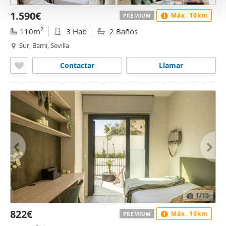
o
1.590€
Máx. 10km
PREMIUM
2
110m
3 Hab
2 Baños
Sur, Bami, Sevilla
Contactar
Llamar
1
/10
822€
Máx. 10km
PREMIUM