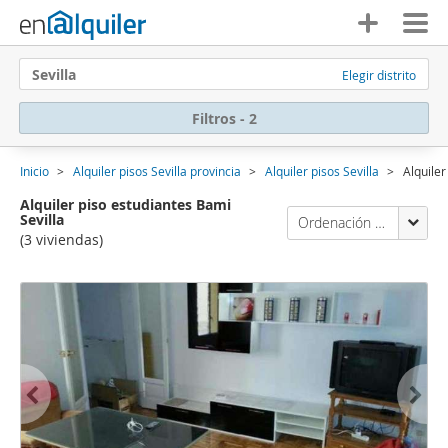
Sevilla
Elegir distrito
Filtros - 2
Inicio
Alquiler pisos Sevilla provincia
Alquiler pisos Sevilla
Alquiler
Alquiler piso estudiantes Bami
Sevilla
Ordenación Enalquiler
(3 viviendas)