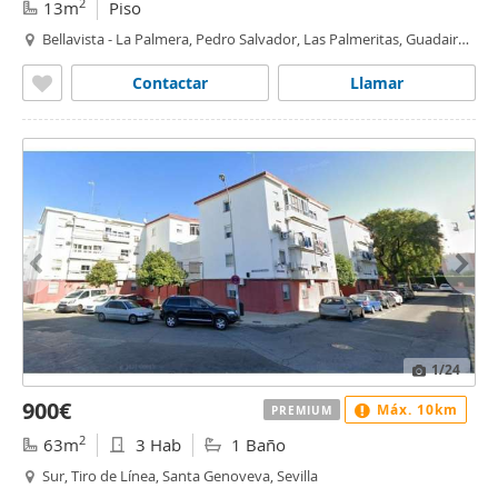
2
13m
Piso
Bellavista - La Palmera, Pedro Salvador, Las Palmeritas, Guadaira,
Sevilla
Contactar
Llamar
1
/24
900€
Máx. 10km
PREMIUM
2
63m
3 Hab
1 Baño
Sur, Tiro de Línea, Santa Genoveva, Sevilla