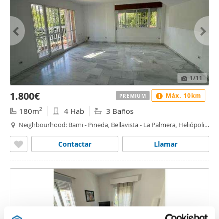
1
/11
1.800€
Máx. 10km
PREMIUM
2
180m
4 Hab
3 Baños
Neighbourhood: Bami - Pineda, Bellavista - La Palmera, Heliópolis,
Sevilla
Contactar
Llamar