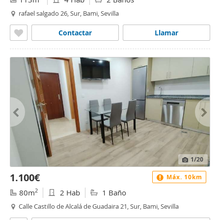
rafael salgado 26, Sur, Bami, Sevilla
Contactar
Llamar
1
/20
1.100€
Máx. 10km
2
80m
2 Hab
1 Baño
Calle Castillo de Alcalá de Guadaira 21, Sur, Bami, Sevilla