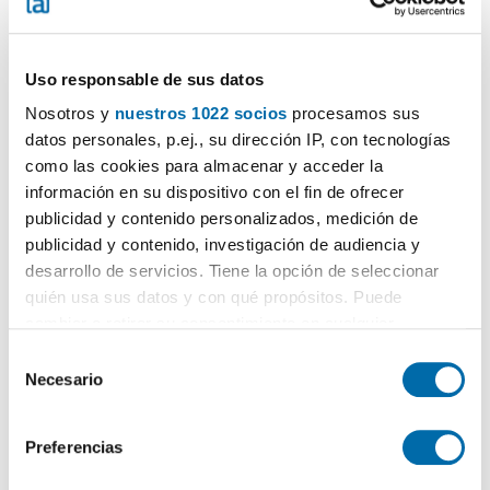
Uso responsable de sus datos
Nosotros y
nuestros 1022 socios
procesamos sus
1
/16
datos personales, p.ej., su dirección IP, con tecnologías
1.100€
Máx. 10km
PREMIUM
como las cookies para almacenar y acceder la
2
82m
3 Hab
2 Baños
información en su dispositivo con el fin de ofrecer
Bellavista - La Palmera, Pedro Salvador, Las Palmeritas, Guadaira,
publicidad y contenido personalizados, medición de
Sevilla
publicidad y contenido, investigación de audiencia y
Contactar
Llamar
desarrollo de servicios. Tiene la opción de seleccionar
quién usa sus datos y con qué propósitos. Puede
cambiar o retirar su consentimiento en cualquier
momento desde la Declaración de cookies o clicando en
S
el Menú de consentimiento.
Necesario
e
l
Si lo permite, también quisiéramos:
e
Preferencias
Recopilar información sobre su ubicación geográfica
c
que puede tener una precisión de varios metros
c