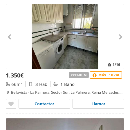
1
/16
1.350€
Máx. 10km
PREMIUM
2
66m
3 Hab
1 Baño
Bellavista - La Palmera, Sector Sur, La Palmera, Reina Mercedes,
Sevilla
Contactar
Llamar