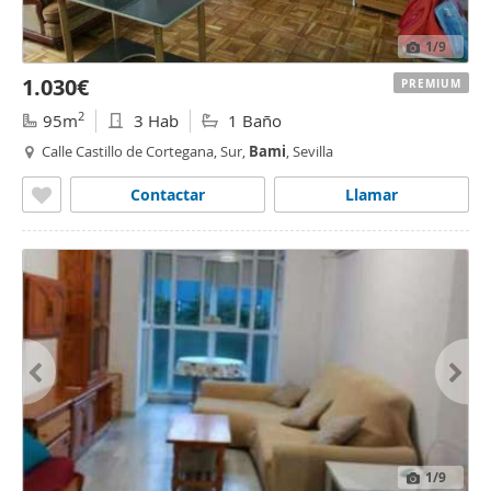
1
/9
1.030€
PREMIUM
2
95m
3 Hab
1 Baño
Calle Castillo de Cortegana, Sur,
Bami
, Sevilla
Contactar
Llamar
1
/9