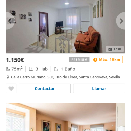
1
/38
1.150€
Máx. 10km
PREMIUM
2
75m
3 Hab
1 Baño
Calle Cerro Muriano, Sur, Tiro de Línea, Santa Genoveva, Sevilla
Contactar
Llamar