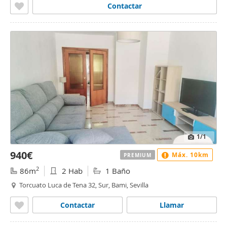
Contactar
1
/1
940€
Máx. 10km
PREMIUM
2
86m
2 Hab
1 Baño
Torcuato Luca de Tena 32, Sur, Bami, Sevilla
Contactar
Llamar