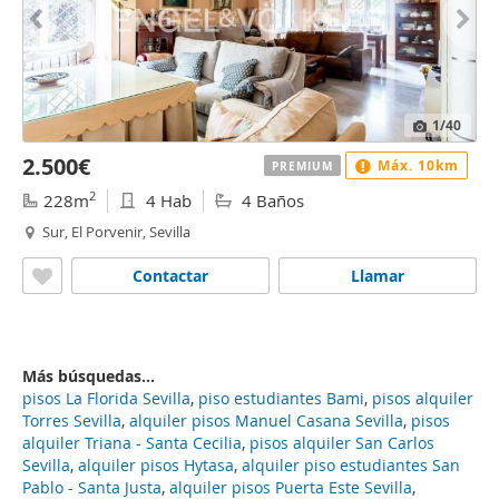
1
/40
2.500€
Máx. 10km
PREMIUM
2
228m
4 Hab
4 Baños
Sur, El Porvenir, Sevilla
Contactar
Llamar
Más búsquedas...
pisos La Florida Sevilla
,
piso estudiantes Bami
,
pisos alquiler
Torres Sevilla
,
alquiler pisos Manuel Casana Sevilla
,
pisos
alquiler Triana - Santa Cecilia
,
pisos alquiler San Carlos
Sevilla
,
alquiler pisos Hytasa
,
alquiler piso estudiantes San
Pablo - Santa Justa
,
alquiler pisos Puerta Este Sevilla
,