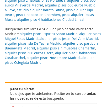
alquiler piso 2 habitaciones Hortaleza
,
alquiler pisos 600
euros Villaverde Madrid
,
alquiler pisos 600 euros Pueblo
Nuevo
,
estudio alquiler barato Latina
,
piso alquiler lujo
Retiro
,
piso 1 habitacion Chamberí
,
pisos alquiler Rosas -
Musas
,
alquiler piso 4 habitaciones Ciudad Lineal
Búsquedas similares a "Alquiler piso barato Valdezarza
Madrid":
alquiler pisos Espiritu Santo Madrid
,
alquiler pisos
Miguel Solas Madrid
,
alquiler pisos Jesus Del Valle Madrid
,
alquiler pisos Isla De Tavira Madrid
,
alquiler piso particular
Buenavista Madrid
,
alquiler piso sin muebles Chamartín
,
alquiler pisos 600 euros Usera
,
alquiler piso 1 habitacion
Carabanchel
,
alquiler pisos Noviembre Madrid
,
alquiler
pisos Colegiata Madrid
.
¡Crea tu alerta!
No dejes que te adelanten. Recibe en tu correo
todas
las novedades
de esta búsqueda.