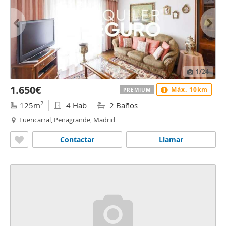
1
/24
1.650€
Máx. 10km
PREMIUM
2
125m
4 Hab
2 Baños
Fuencarral, Peñagrande, Madrid
Contactar
Llamar