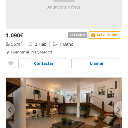
Anuncio sin fotos
1.090€
Máx. 10km
PREMIUM
2
55m
2 Hab
1 Baño
Fuencarral, Pilar, Madrid
Contactar
Llamar