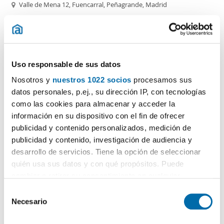
Valle de Mena 12, Fuencarral, Peñagrande, Madrid
Contactar
Llamar
Uso responsable de sus datos
Nosotros y
nuestros 1022 socios
procesamos sus
datos personales, p.ej., su dirección IP, con tecnologías
como las cookies para almacenar y acceder la
información en su dispositivo con el fin de ofrecer
publicidad y contenido personalizados, medición de
publicidad y contenido, investigación de audiencia y
desarrollo de servicios. Tiene la opción de seleccionar
1
/6
quién usa sus datos y con qué propósitos. Puede
1.700€
Máx. 10km
NUEVO
PREMIUM
cambiar o retirar su consentimiento en cualquier
2
70m
3 Hab
2 Baños
momento desde la Declaración de cookies o clicando en
S
el Menú de consentimiento.
Fuencarral, Peñagrande, Madrid
Necesario
e
l
Contactar
Llamar
Si lo permite, también quisiéramos: