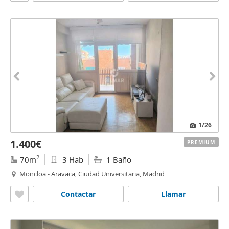
1
/26
1.400€
PREMIUM
2
70m
3 Hab
1 Baño
Moncloa - Aravaca, Ciudad Universitaria, Madrid
Contactar
Llamar