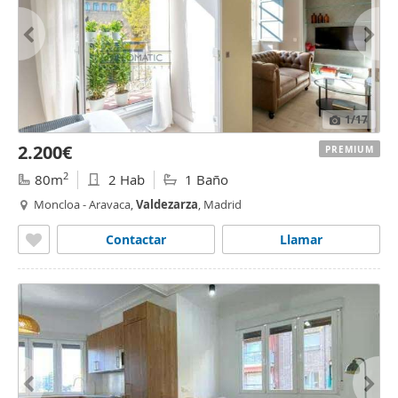
1
/17
2.200€
PREMIUM
2
80m
2 Hab
1 Baño
Moncloa - Aravaca,
Valdezarza
, Madrid
Contactar
Llamar