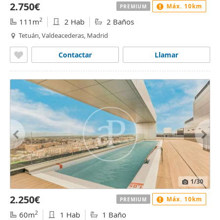
2.750€
Máx. 10km
PREMIUM
2
111m
2 Hab
2 Baños
Tetuán, Valdeacederas, Madrid
Contactar
Llamar
1
/30
2.250€
Máx. 10km
PREMIUM
2
60m
1 Hab
1 Baño