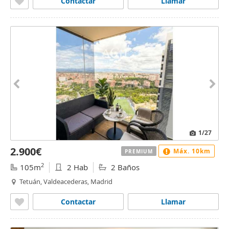
Contactar
Llamar
1
/27
2.900€
Máx. 10km
PREMIUM
2
105m
2 Hab
2 Baños
Tetuán, Valdeacederas, Madrid
Contactar
Llamar