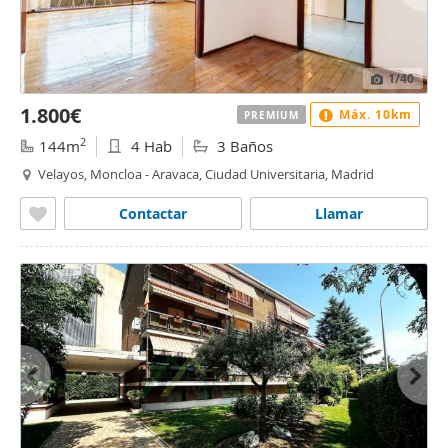
1
/40
1.800€
Máx. 10km
PREMIUM
2
144m
4 Hab
3 Baños
Velayos, Moncloa - Aravaca, Ciudad Universitaria, Madrid
Contactar
Llamar