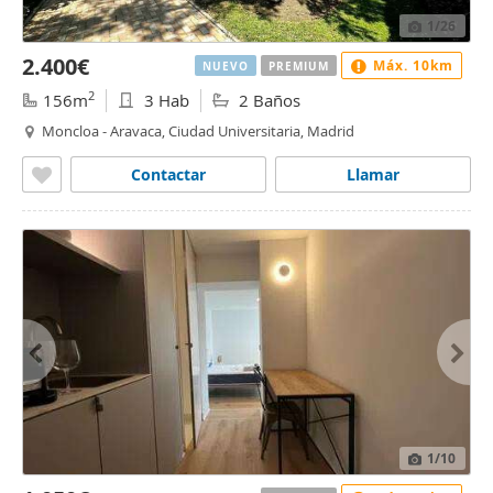
1
/26
2.400€
Máx. 10km
NUEVO
PREMIUM
2
156m
3 Hab
2 Baños
Moncloa - Aravaca, Ciudad Universitaria, Madrid
Contactar
Llamar
1
/10