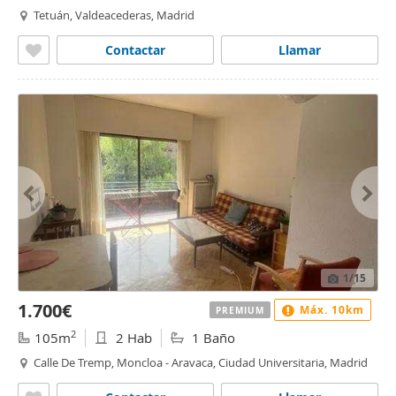
Tetuán, Valdeacederas, Madrid
Contactar
Llamar
1
/15
1.700€
Máx. 10km
PREMIUM
2
105m
2 Hab
1 Baño
Calle De Tremp, Moncloa - Aravaca, Ciudad Universitaria, Madrid