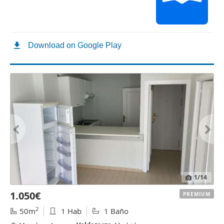
1
/14
1.050€
PREMIUM
2
50m
1 Hab
1 Baño