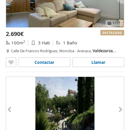
1
/17
2.690€
DESTACADO
2
100m
3 Hab
1 Baño
Calle De Francos Rodríguez, Moncloa - Aravaca,
Valdezarza
,
Madrid
Contactar
Llamar