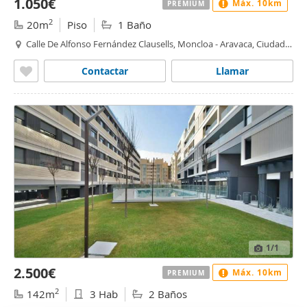
1.050€
Máx. 10km
PREMIUM
2
20m
Piso
1 Baño
Calle De Alfonso Fernández Clausells, Moncloa - Aravaca, Ciudad
Universitaria, Madrid
Contactar
Llamar
1
/1
2.500€
Máx. 10km
PREMIUM
2
142m
3 Hab
2 Baños