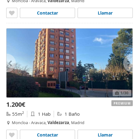
Moncloa - Aravaca,
Valdezarza
, Madrid
Contactar
Llamar
1
/30
1.200€
PREMIUM
2
55m
1 Hab
1 Baño
Moncloa - Aravaca,
Valdezarza
, Madrid
Contactar
Llamar