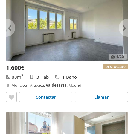
1
/20
1.600€
DESTACADO
2
88m
3 Hab
1 Baño
Moncloa - Aravaca,
Valdezarza
, Madrid
Contactar
Llamar