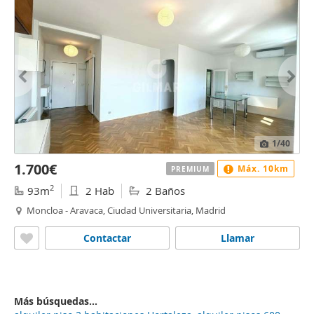
1
/40
1.700€
Máx. 10km
PREMIUM
2
93m
2 Hab
2 Baños
Moncloa - Aravaca, Ciudad Universitaria, Madrid
Contactar
Llamar
Más búsquedas...