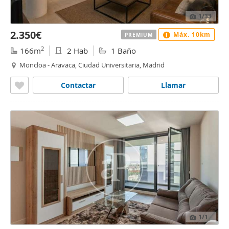
1
/33
2.350€
Máx. 10km
PREMIUM
2
166m
2 Hab
1 Baño
Moncloa - Aravaca, Ciudad Universitaria, Madrid
Contactar
Llamar
1
/1