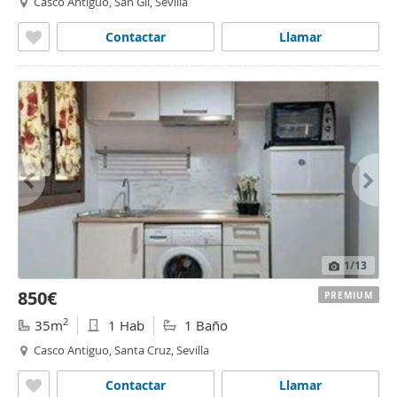
Casco Antiguo, San Gil, Sevilla
Contactar
Llamar
1
/13
850€
PREMIUM
2
35m
1 Hab
1 Baño
Casco Antiguo, Santa Cruz, Sevilla
Contactar
Llamar