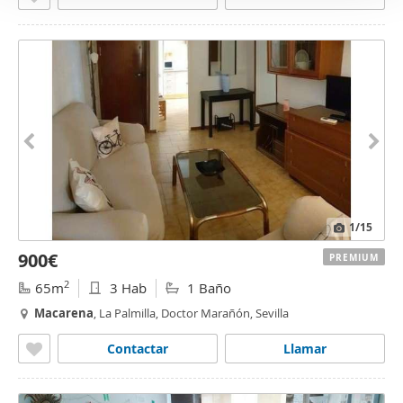
1
/15
900€
PREMIUM
2
65m
3 Hab
1 Baño
Macarena
, La Palmilla, Doctor Marañón, Sevilla
Contactar
Llamar