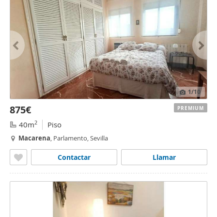
1
/10
875€
PREMIUM
2
40m
Piso
Macarena
, Parlamento, Sevilla
Contactar
Llamar