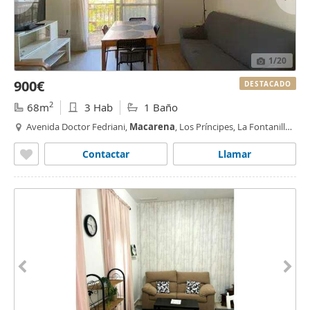
1
/20
900€
DESTACADO
2
68m
3 Hab
1 Baño
Avenida Doctor Fedriani,
Macarena
, Los Príncipes, La Fontanilla,
Sevilla
Contactar
Llamar