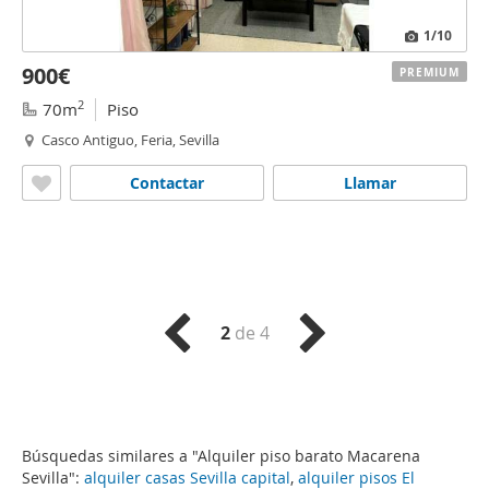
1
/10
900€
PREMIUM
2
70m
Piso
Casco Antiguo, Feria, Sevilla
Contactar
Llamar
2
de 4
Búsquedas similares a "Alquiler piso barato Macarena
Sevilla":
alquiler casas Sevilla capital
,
alquiler pisos El