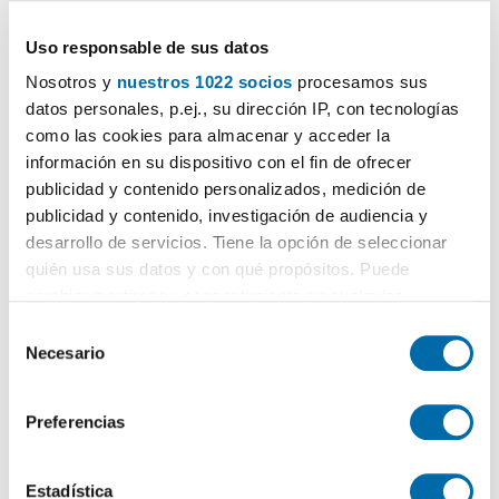
900€
PREMIUM
2
85m
3 Hab
1 Baño
Uso responsable de sus datos
Macarena
, Pino Flores, Sevilla
Nosotros y
nuestros 1022 socios
procesamos sus
datos personales, p.ej., su dirección IP, con tecnologías
Contactar
Llamar
como las cookies para almacenar y acceder la
información en su dispositivo con el fin de ofrecer
publicidad y contenido personalizados, medición de
publicidad y contenido, investigación de audiencia y
desarrollo de servicios. Tiene la opción de seleccionar
quién usa sus datos y con qué propósitos. Puede
cambiar o retirar su consentimiento en cualquier
momento desde la Declaración de cookies o clicando en
S
el Menú de consentimiento.
Necesario
e
l
Si lo permite, también quisiéramos:
1
/25
e
Preferencias
Recopilar información sobre su ubicación geográfica
c
900€
PREMIUM
que puede tener una precisión de varios metros
c
2
90m
4 Hab
1 Baño
Identificar su dispositivo analizándolo activamente
i
Estadística