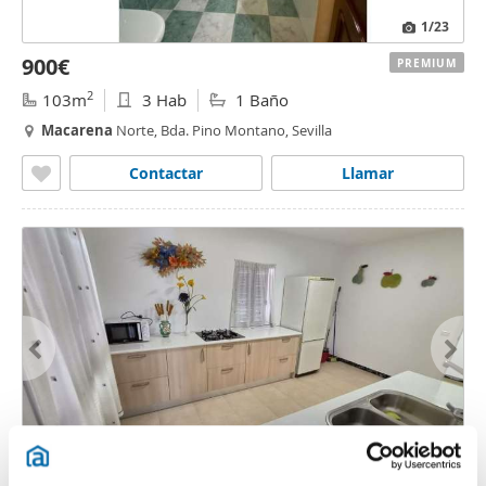
1
/23
900€
PREMIUM
2
103m
3 Hab
1 Baño
Macarena
Norte, Bda. Pino Montano, Sevilla
Contactar
Llamar
1
/24