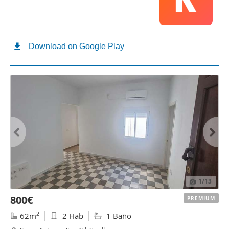
1
/13
800€
PREMIUM
2
62m
2 Hab
1 Baño