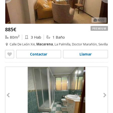
1
/22
885€
PREMIUM
2
80m
3 Hab
1 Baño
Calle De León Xiii,
Macarena
, La Palmilla, Doctor Marañón, Sevilla
Contactar
Llamar