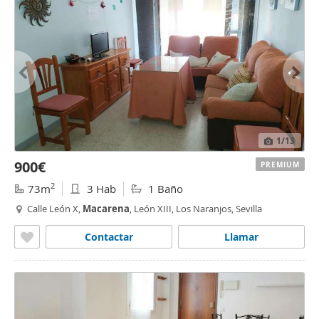
1
/13
900€
PREMIUM
2
73m
3 Hab
1 Baño
Calle León X,
Macarena
, León XIII, Los Naranjos, Sevilla
Contactar
Llamar