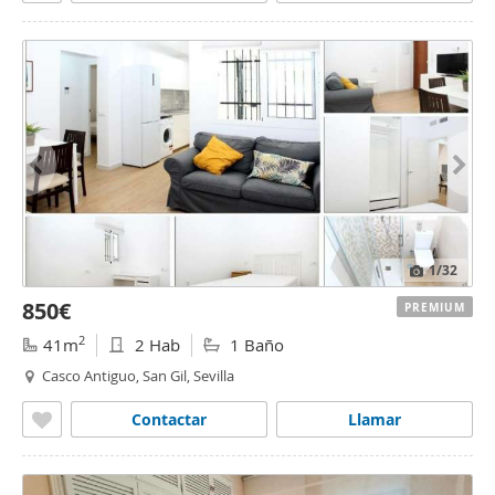
1
/32
850€
PREMIUM
2
41m
2 Hab
1 Baño
Casco Antiguo, San Gil, Sevilla
Contactar
Llamar