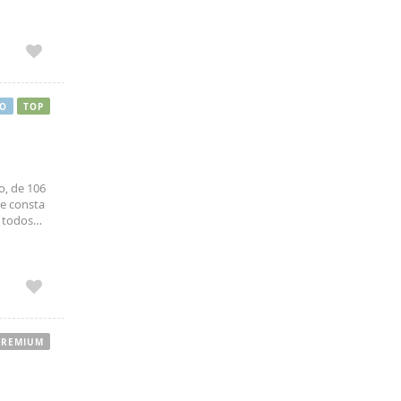
oderno y
O
TOP
, de 106
ue consta
n todos
andes
PREMIUM