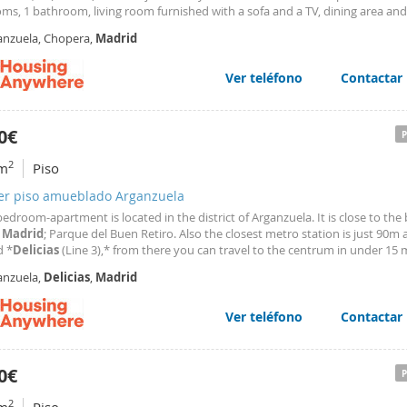
s, 1 bathroom, living room furnished with a sofa and a TV, dining area and 
ed kitchen with, besides the basics, microwave and washing machine. This
anzuela, Chopera,
Madrid
ted in the
Delicias
neighborhood, in the
Ver teléfono
Contactar
0€
2
m
Piso
ler piso amueblado Arganzuela
bedroom-apartment is located in the district of Arganzuela. It is close to the
n
Madrid
; Parque del Buen Retiro. Also the closest metro station is just 90m
d *
Delicias
(Line 3),* from there you can travel to the centrum in under 15 
ccommodation has a kitchen, 3 bedrooms, a bathroom and living space. The
anzuela,
Delicias
,
Madrid
borhood of* *
Delicias
Ver teléfono
Contactar
0€
2