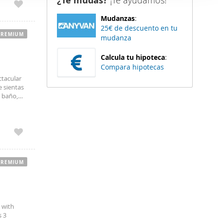
¿Te mudas?
¡Te ayudamos!
er funciones
Mudanzas
:
 haga del
25€ de descuento en tu
den
PREMIUM
mudanza
r del uso
Calcula tu hipoteca
:
Compara hipotecas
ctacular
 sientas
 baño,
estilo en
PREMIUM
 with
s 3