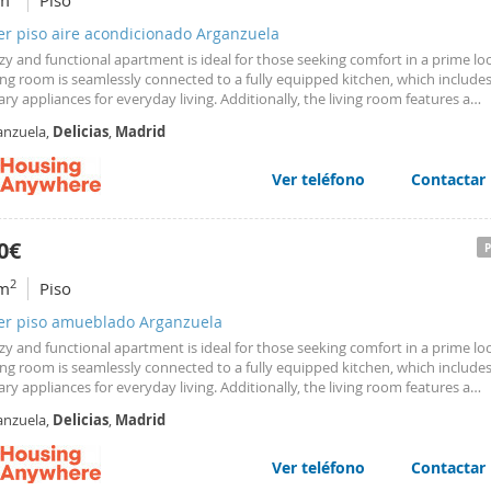
m
Piso
er piso aire acondicionado Arganzuela
zy and functional apartment is ideal for those seeking comfort in a prime loc
ing room is seamlessly connected to a fully equipped kitchen, which includes 
ry appliances for everyday living. Additionally, the living room features a
table sofa bed, perfect for guests or relaxing moments. The main bedroom o
anzuela,
Delicias
,
Madrid
us double bed and a large en-suite bathroom with high-quality finishes and
 The bathroom provides all the necessary amenities for a comfortable and p
le. This apartment is perfect for an individual or a couple, offering a modern, 
Ver teléfono
Contactar
ready to move into. Don?t miss the opportunity to enjoy a comfortable and 
ed home! Accommodation is only available for temporary stays of more tha
It is mandatory to sign a contract after booking and send a document provin
0€
for the trip, which must be for work, health, or study purposes (never for to
s). In case of non-compliance, we will cancel the reservation with possible p
2
m
Piso
ler piso amueblado Arganzuela
zy and functional apartment is ideal for those seeking comfort in a prime loc
ing room is seamlessly connected to a fully equipped kitchen, which includes 
ry appliances for everyday living. Additionally, the living room features a
table sofa bed, perfect for guests or relaxing moments. The main bedroom o
anzuela,
Delicias
,
Madrid
us double bed and a large en-suite bathroom with high-quality finishes and
 The bathroom provides all the necessary amenities for a comfortable and p
le. This apartment is perfect for an individual or a couple, offering a modern, 
Ver teléfono
Contactar
ready to move into. Don’t miss the opportunity to enjoy a comfortable and w