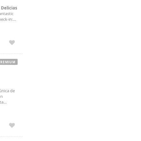
g
Delicias
antastic
eck-in:
ck-in
PREMIUM
única de
on
ta
 ciudad