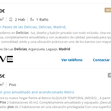
ed home! Accommodation is only available for temporary stays of more tha
It is mandatory to sign a contract after booking and send a document provin
0€
DE
for the trip, which must be for work, health, or study purposes (never for to
s). In case of non-compliance, we will cancel the reservation with possible p
2
m
2 Hab
1 Baño
n Paseo de las Delicias, Delicias, Madrid,
derno en
Delicias
- luz, diseño y balcón privado con todo incluido. Una vi
sa, completamente amueblada y con acabados de calidad, pensada para qu
 comodidad, estilo y una ubicación práctica en uno de los barrios con mayo
ción de
Madrid
.
Delicias
combina tranquilidad, vida de barrio y una excele
eo De Las
Delicias
, Arganzuela, Legazpi,
Madrid
ón con el resto de la ciudad, además de una oferta
Ver teléfono
Contactar
5€
2
m
Piso
er piso amueblado aire acondicionado Retiro
bre tu nuevo hogar frente al Retiro! ALQUILER TEMPORAL (MESES) _ A partir
Piso
2 habitaciones 45 m2. Completamente amueblado y equipado. ¡Descub
tador
piso
de 2 habitaciones en una ubicación privilegiada! Con una superfic