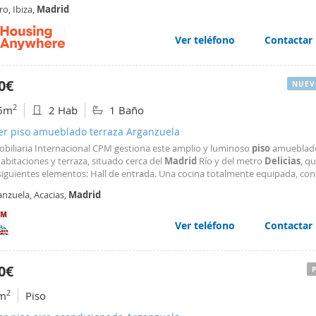
te espacio ha sido completamente reformado y amueblado con un estilo m
ro, Ibiza,
Madrid
r. Perfecto para disfrutar de la vida
Ver teléfono
Contactar
0€
NUEV
2
6m
2 Hab
1 Baño
ler piso amueblado terraza Arganzuela
obiliaria Internacional CPM gestiona este amplio y luminoso
piso
amueblado
abitaciones y terraza, situado cerca del
Madrid
Río y del metro
Delicias
, q
 siguientes elementos: Hall de entrada. Una cocina totalmente equipada, co
ectrodomésticos incluidos. Un amplio salón comedor, muy luminoso, con gr
anzuela, Acacias,
Madrid
ales, que dan salida a una espectacular
Ver teléfono
Contactar
0€
2
m
Piso