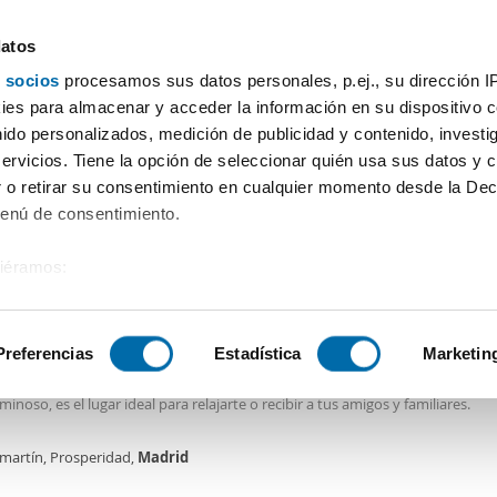
datos
 socios
procesamos sus datos personales, p.ej., su dirección I
Precio
Superficie
Habitaciones
Más filtros - 2
es para almacenar y acceder la información en su dispositivo co
nido personalizados, medición de publicidad y contenido, investi
Alquiler piso barato Delicias Madrid
servicios. Tiene la opción de seleccionar quién usa sus datos y 
 o retirar su consentimiento en cualquier momento desde la Dec
Menú de consentimiento.
siéramos:
0€
 sobre su ubicación geográfica que puede tener una precisión de
2
m
2 Hab
2 Baños
tivo analizándolo activamente para buscar características específ
Preferencias
Estadística
Marketin
ler piso amueblado terraza Chamartín
gastronomía y para preparar
deliciosas
comidas. Además, el amplio salón c
inoso, es el lugar ideal para relajarte o recibir a tus amigos y familiares.
sobre cómo se procesan sus datos personales y establezca su
 de datos
. Puede cambiar o retirar su consentimiento en cualq
 orientación sur, el apartamento recibe abundante luz natural, creando un
martín, Prosperidad,
Madrid
es.
y acogedor. Los suelos de parquet aportan un toque de sofisticación, y la te
 es el espacio perfecto