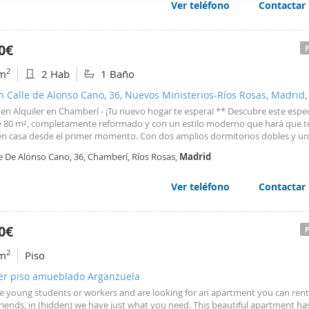
Ver teléfono
Contactar
web se usan para personalizar el contenido y los anuncios, ofrec
ar el tráfico. Además, compartimos información sobre el uso que
tners de redes sociales, publicidad y análisis web, quienes pue
0€
ación que les haya proporcionado o que hayan recopilado a parti
2
m
2 Hab
1 Baño
vicios.
n Calle de Alonso Cano, 36, Nuevos Ministerios-Ríos Rosas, Madrid,
en Alquiler en Chamberí - ¡Tu nuevo hogar te espera! ** Descubre este espe
 80 m², completamente reformado y con un estilo moderno que hará que te
n casa desde el primer momento. Con dos amplios dormitorios dobles y un
pacio es ideal para jóvenes trabajadores y parejas que buscan comodidad y 
le De Alonso Cano, 36, Chamberí, Ríos Rosas,
Madrid
azón de
Madrid
. La cocina está totalmente
Ver teléfono
Contactar
0€
2
m
Piso
ler piso amueblado Arganzuela
’re young students or workers and are looking for an apartment you can rent
iends, in (hidden) we have just what you need. This beautiful apartment ha