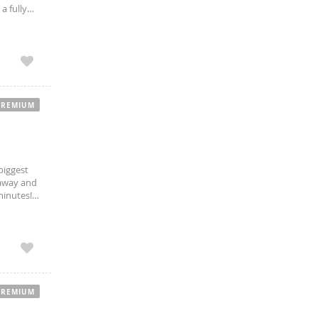
a fully
 apartment
PREMIUM
 biggest
 away and
minutes!
 charming
PREMIUM