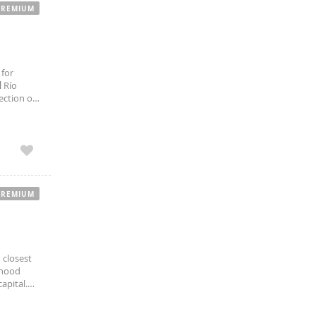
PREMIUM
 for
d
Río
ection of
tadero
PREMIUM
 closest
rhood
apital.
n tracks.