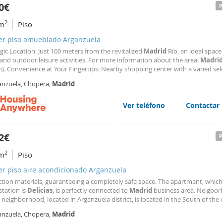
0€
2
m
Piso
ler piso amueblado Arganzuela
egic Location: Just 100 meters from the revitalized
Madrid
Río, an ideal space
and outdoor leisure activities. For more information about the area:
Madri
). Convenience at Your Fingertips: Nearby shopping center with a varied sel
and restaurants. Culture and Entertainment: Enjoy the programming of Ma
anzuela, Chopera,
Madrid
d
, a leading cultural center with cinemas
Ver teléfono
Contactar
2€
2
m
Piso
er piso aire acondicionado Arganzuela
ction materials, guaranteeing a completely safe space. The apartment, which
station is
Delicias
, is perfectly connected to
Madrid
business area. Neigbo
neighborhood, located in Arganzuela district, is located in the South of the c
d by Emperador Carlos V square, Paz Avenue, Méndez Alvaro street & the trai
anzuela, Chopera,
Madrid
f the neighborhood is occupied by