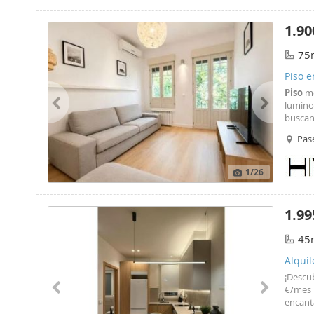
equipp
days. 
1.90
reason 
purpose
75
Piso e
Piso
mo
lumino
buscan
proyec
Pas
conexi
1
/26
1.99
45
Alquil
¡Descu
€/mes
encan