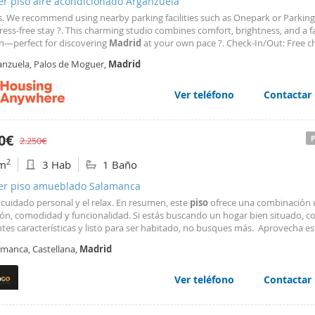
er piso aire acondicionado Arganzuela
s. We recommend using nearby parking facilities such as Onepark or Parkin
tress-free stay ?. This charming studio combines comfort, brightness, and a f
on—perfect for discovering
Madrid
at your own pace ?. Check-In/Out: Free ch
8:00 ? Late check-in charges apply: After 18:00 (€20), After 21:00 (€30) No che
anzuela, Palos de Moguer,
Madrid
2:00 Lost key locksmith
Ver teléfono
Contactar
00€
2.250€
2
m
3 Hab
1 Baño
ler piso amueblado Salamanca
 cuidado personal y el relax. En resumen, este
piso
ofrece una combinación 
ión, comodidad y funcionalidad. Si estás buscando un hogar bien situado, c
tes características y listo para ser habitado, no busques más. Aprovecha es
nidad de convertir este
piso
en tu hogar, sin importar si te encuentras en la
amanca, Castellana,
Madrid
rid
o no. Descubre nuestro innovador sistema de visitas
Ver teléfono
Contactar