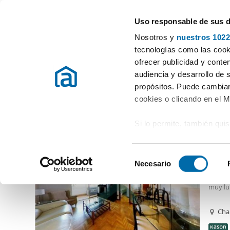
Uso responsable de sus 
Especialistas en pisos en alquiler
Nosotros y
nuestros 1022
Madrid
Elegir distrito
tecnologías como las cooki
ofrecer publicidad y conte
Inicio
Alquiler pisos Madrid provincia
Alquiler pisos Madrid
audiencia y desarrollo de 
propósitos. Puede cambiar
Alquiler piso barato Delicias Madrid
(93 viviendas)
cookies o clicando en el 
Si lo permite, también qui
1.85
Recopilar información
96
metros
S
Identificar su disposi
Necesario
Alqui
e
digitales)
de la 
l
muy lum
Obtenga más información 
e
preferencias en la
sección
Con su
c
Cha
en la Declaración de cooki
cálido 
c
cerrada