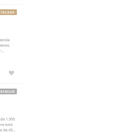
n 30
g the
STACADO
urist
enalties.
vienda
ienes
r
nte
PREMIUM
 de 1.995
re este
ie de 45