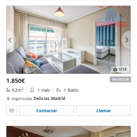
1
/18
1.850€
PREMIUM
2
62m
1 Hab
1 Baño
Arganzuela,
Delicias
,
Madrid
Contactar
Llamar