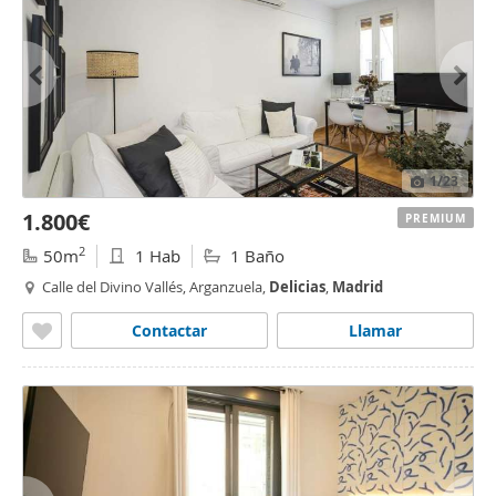
1
/23
1.800€
PREMIUM
2
50m
1 Hab
1 Baño
Calle del Divino Vallés, Arganzuela,
Delicias
,
Madrid
Contactar
Llamar