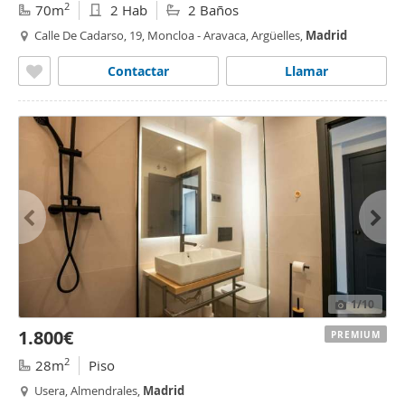
2
70m
2 Hab
2 Baños
Calle De Cadarso, 19, Moncloa - Aravaca, Argüelles,
Madrid
Contactar
Llamar
1
/10
1.800€
PREMIUM
2
28m
Piso
Usera, Almendrales,
Madrid