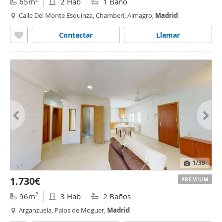
65m
2 Hab
1 Baño
Calle Del Monte Esquinza, Chamberí, Almagro,
Madrid
Contactar
Llamar
1
/39
1.730€
PREMIUM
2
96m
3 Hab
2 Baños
Arganzuela, Palos de Moguer,
Madrid