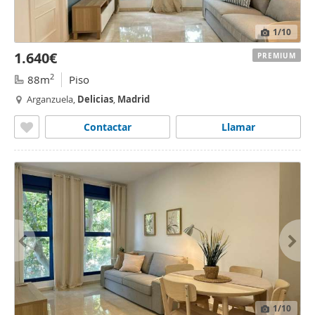
1
/10
1.640€
PREMIUM
2
88m
Piso
Arganzuela,
Delicias
,
Madrid
Contactar
Llamar
1
/10