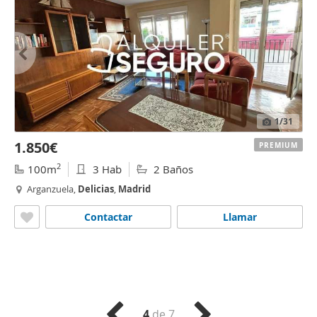
1
/31
1.850€
PREMIUM
2
100m
3 Hab
2 Baños
Arganzuela,
Delicias
,
Madrid
Contactar
Llamar
4
de 7