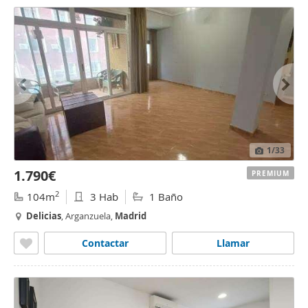
1
/33
1.790€
PREMIUM
2
104m
3 Hab
1 Baño
Delicias
, Arganzuela,
Madrid
Contactar
Llamar