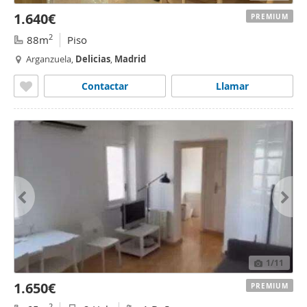
1.640€
PREMIUM
2
88m
Piso
Arganzuela,
Delicias
,
Madrid
Contactar
Llamar
1
/11
1.650€
PREMIUM
2