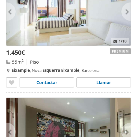
1
/10
1.450€
PREMIUM
2
55m
Piso
Eixample
, Nova
Esquerra
Eixample
, Barcelona
Contactar
Llamar