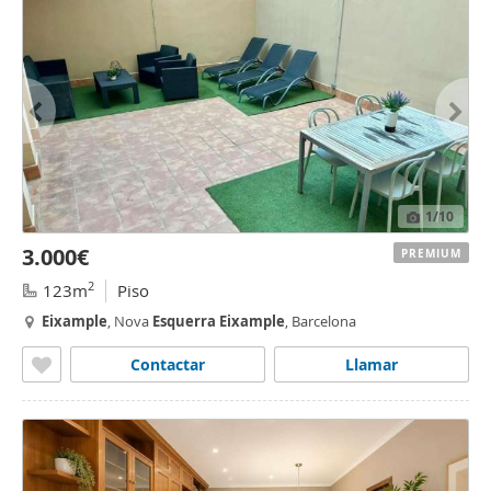
1
/10
3.000€
PREMIUM
2
123m
Piso
Eixample
, Nova
Esquerra
Eixample
, Barcelona
Contactar
Llamar