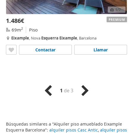
1
/7
1.486€
PREMIUM
2
69m
Piso
Eixample
, Nova
Esquerra
Eixample
, Barcelona
Contactar
Llamar
1
de 3
Búsquedas similares a "Alquiler piso amueblado Eixample
Esquerra Barcelona":
alquiler pisos Casc Antic
,
alquiler pisos