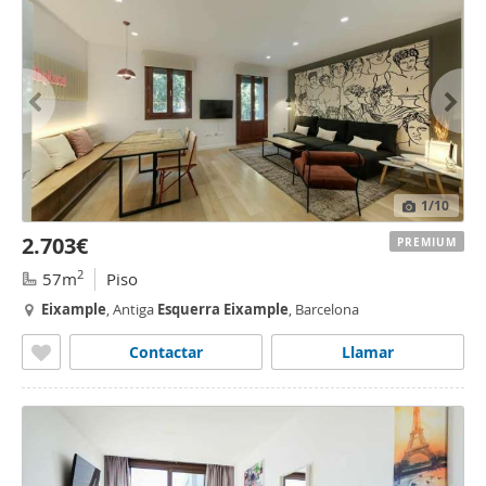
1
/10
2.703€
PREMIUM
2
57m
Piso
Eixample
, Antiga
Esquerra
Eixample
, Barcelona
Contactar
Llamar