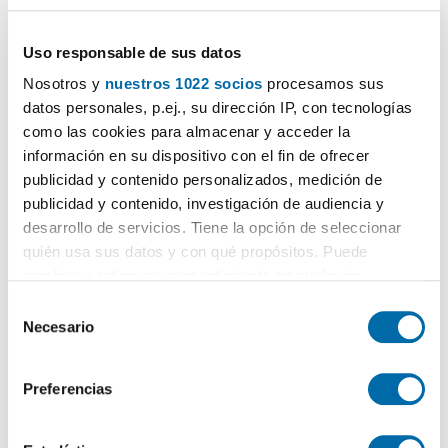
6.500€
PREMIUM
2
300m
3 Hab
2 Baños
Uso responsable de sus datos
Eixample
, Nova
Esquerra
Eixample
, Barcelona
Nosotros y
nuestros 1022 socios
procesamos sus
Contactar
Llamar
datos personales, p.ej., su dirección IP, con tecnologías
como las cookies para almacenar y acceder la
información en su dispositivo con el fin de ofrecer
publicidad y contenido personalizados, medición de
publicidad y contenido, investigación de audiencia y
desarrollo de servicios. Tiene la opción de seleccionar
quién usa sus datos y con qué propósitos. Puede
cambiar o retirar su consentimiento en cualquier
momento desde la Declaración de cookies o clicando en
S
el Menú de consentimiento.
Necesario
e
l
1
/10
Si lo permite, también quisiéramos:
e
Preferencias
3.150€
PREMIUM
Recopilar información sobre su ubicación geográfica
c
que puede tener una precisión de varios metros
c
2
65m
Piso
Identificar su dispositivo analizándolo activamente