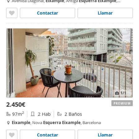
Avenida Diagonal,
Eixample
, Antiga
Esquerra
Eixample
,
Barcelona
Contactar
Llamar
1
/1
2.450€
PREMIUM
2
97m
2 Hab
2 Baños
Eixample
, Nova
Esquerra
Eixample
, Barcelona
Contactar
Llamar