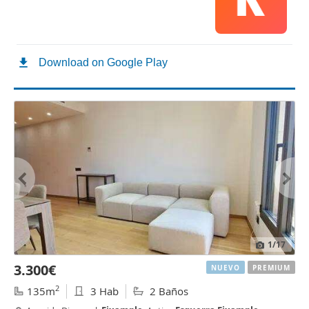
1
/17
3.300€
NUEVO
PREMIUM
2
135m
3 Hab
2 Baños