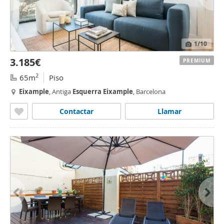
1
/10
3.185€
PREMIUM
2
65m
Piso
Eixample
, Antiga
Esquerra
Eixample
, Barcelona
Contactar
Llamar