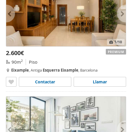
1
/10
2.600€
PREMIUM
2
90m
Piso
Eixample
, Antiga
Esquerra
Eixample
, Barcelona
Contactar
Llamar