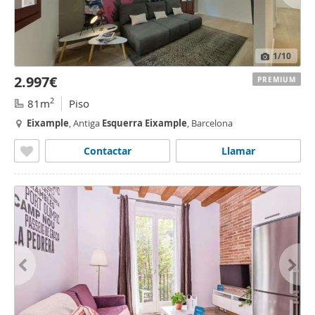
1
/10
2.997€
PREMIUM
2
81m
Piso
Eixample
, Antiga
Esquerra
Eixample
, Barcelona
Contactar
Llamar