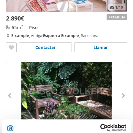
1
/10
2.890€
PREMIUM
2
65m
Piso
Eixample
, Antiga
Esquerra
Eixample
, Barcelona
Contactar
Llamar
1
/40