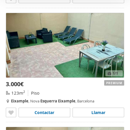
1
/1
3.000€
PREMIUM
2
123m
Piso
Eixample
, Nova
Esquerra
Eixample
, Barcelona
Contactar
Llamar