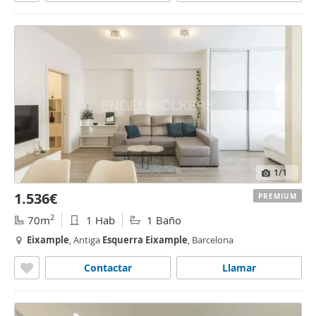
1
/1
1.536€
PREMIUM
2
70m
1 Hab
1 Baño
Eixample
, Antiga
Esquerra
Eixample
, Barcelona
Contactar
Llamar