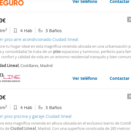
Ver teléfono
Contactar
web se usan para personalizar el contenido y los anuncios, ofrec
ar el tráfico. Además, compartimos información sobre el uso que
tners de redes sociales, publicidad y análisis web, quienes pue
0€
ación que les haya proporcionado o que hayan recopilado a parti
2
0m
4 Hab
3 Baños
vicios.
er piso aire acondicionado Ciudad lineal
bre tu hogar ideal en esta magnífica vivienda ubicada en una urbanización p
a y consolidada! Se trata de un
piso
espacioso y luminoso, perfecto para fam
confort y calidad de vida en un entorno residencial tranquilo y bien comun
da se alquila completamente amueblada y equipada. El inmueble destaca po
dad
Lineal
, Costillares, Madrid
 espacios y excelente distribución
Ver teléfono
Contactar
0€
2
5m
4 Hab
3 Baños
er piso piscina y garaje Ciudad lineal
e esta magnífica vivienda en altura ubicada en el exclusivo barrio de Costill
rito de
Ciudad
Lineal
, Madrid. Con una superficie construida de 285 metros