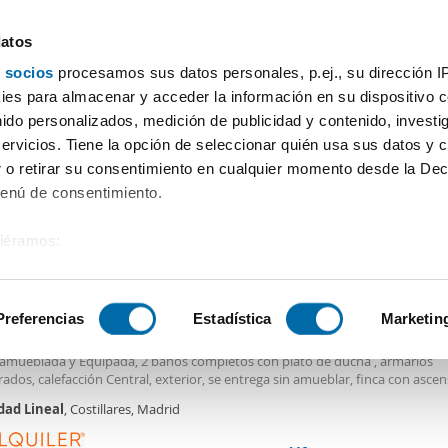
datos
 socios
procesamos sus datos personales, p.ej., su dirección I
Precio
Superficie
4 o más habitaciones
Más fil
es para almacenar y acceder la información en su dispositivo co
nido personalizados, medición de publicidad y contenido, investi
Alquiler piso 4 habitaciones Ciudad Lineal Madrid
servicios. Tiene la opción de seleccionar quién usa sus datos y 
 o retirar su consentimiento en cualquier momento desde la Dec
Ordenación Enalqu
endas)
Menú de consentimiento.
siéramos:
0€
 sobre su ubicación geográfica que puede tener una precisión de
2
0m
4 Hab
2 Baños
tivo analizándolo activamente para buscar características específ
Preferencias
Estadística
Marketin
er piso ascensor y terraza Ciudad lineal
da reformada de 120m2 , consta de
4
habitaciones
, un amplio salón comedo
 amueblada y Equipada, 2 baños completos con plato de ducha , armarios
sobre cómo se procesan sus datos personales y establezca su
dos, calefacción Central, exterior, se entrega sin amueblar, finca con ascen
 de datos
. Puede cambiar o retirar su consentimiento en cualq
s, portería. Gastos de comunidad incluidos en el precio. No se aceptan anim
dad
Lineal
, Costillares, Madrid
es.