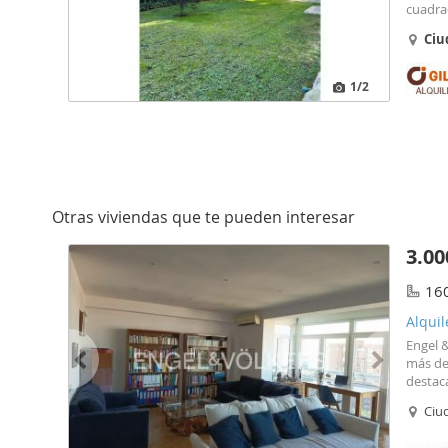
cuadra
una exp
Ciu
diseña
1
/2
Otras viviendas que te pueden interesar
3.00
16
Alquil
Engel &
más de
destac
con un
Ciud
exteri
dormito