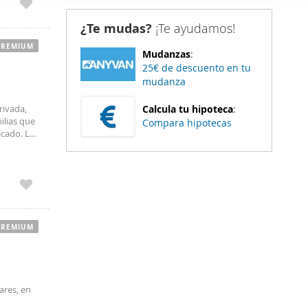
er funciones
¿Te mudas?
¡Te ayudamos!
 haga del
den
PREMIUM
Mudanzas
:
r del uso
25€ de descuento en tu
mudanza
rivada,
Calcula tu hipoteca
:
ilias que
Compara hipotecas
icado. La
r sus
PREMIUM
ares, en