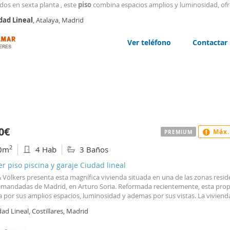
dos en sexta planta , este
piso
combina espacios amplios y luminosidad, of
eriencia de vida sofisticada y cómoda. La propiedad, construida en 1976, h
dad
Lineal
, Atalaya, Madrid
da para satisfacer las necesidades más
Ver teléfono
Contactar
0€
Máx.
PREMIUM
2
0m
4 Hab
3 Baños
er piso piscina y garaje Ciudad lineal
 Völkers presenta esta magnífica vivienda situada en una de las zonas resid
mandadas de Madrid, en Arturo Soria. Reformada recientemente, esta pro
a por sus amplios espacios, luminosidad y ademas por sus vistas. La viviend
a superficie generosa distribuida en un elegante salón-comedor con acceso 
ad Lineal, Costillares, Madrid
or, una cocina completamente equipada, tres amplios dormitorios dobles y 
rio de servicio, así como tres baños completos. Gracias a su orientación ext