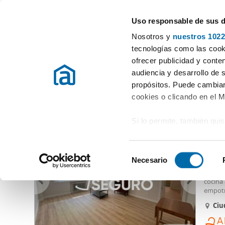
Uso responsable de sus 
Especialistas en pisos en alquiler
Nosotros y
nuestros 1022
Madrid
Elegir distrito
tecnologías como las cooki
ofrecer publicidad y conte
Inicio
Alquiler pisos Madrid provincia
Alquiler pisos Madrid
audiencia y desarrollo de 
propósitos. Puede cambiar
Alquiler piso 4 habitaciones Ciudad Lineal Madrid
(3 vivi
cookies o clicando en el 
Si lo permite, también qui
1.80
Recopilar información
12
metros
S
Identificar su disposi
Necesario
Alquil
e
digitales)
Vivien
l
cocina
Obtenga más información 
e
empotra
preferencias en la
sección
jardine
c
Ciu
en la Declaración de cooki
c