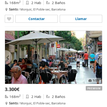
2
168m
2 Hab
2 Baños
Sants
/ Monjuïc, El Poble-sec, Barcelona
Contactar
Llamar
1
/25
3.300€
PREMIUM
2
168m
2 Hab
2 Baños
Sants
/ Monjuïc, El Poble-sec, Barcelona