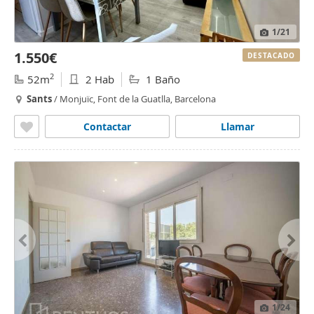
1
/21
1.550€
DESTACADO
2
52m
2 Hab
1 Baño
Sants
/ Monjuïc, Font de la Guatlla, Barcelona
Contactar
Llamar
1
/24