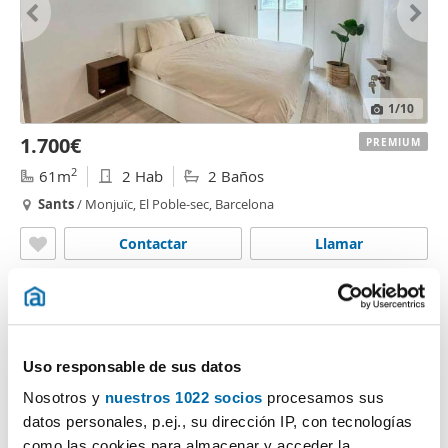
1
/10
1.700€
PREMIUM
2
61m
2 Hab
2 Baños
Sants
/ Monjuïc, El Poble-sec, Barcelona
Contactar
Llamar
Uso responsable de sus datos
Nosotros y
nuestros 1022 socios
procesamos sus
datos personales, p.ej., su dirección IP, con tecnologías
como las cookies para almacenar y acceder la