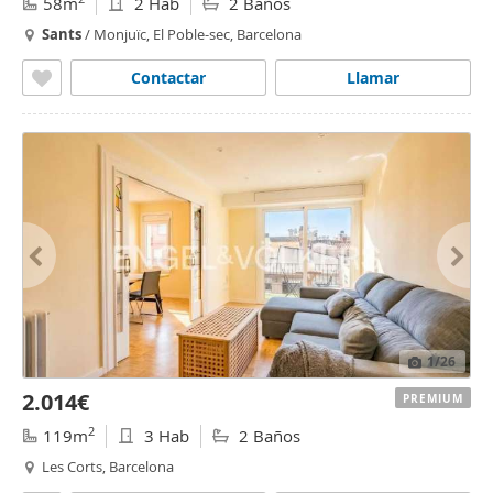
58m
2 Hab
2 Baños
Sants
/ Monjuïc, El Poble-sec, Barcelona
Contactar
Llamar
1
/26
2.014€
PREMIUM
2
119m
3 Hab
2 Baños
Les Corts, Barcelona