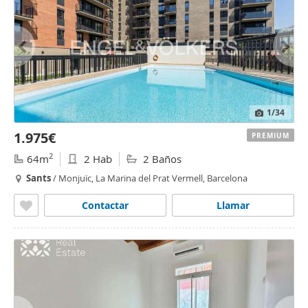
1
/34
1.975€
PREMIUM
2
64m
2 Hab
2 Baños
Sants
/ Monjuïc, La Marina del Prat Vermell, Barcelona
Contactar
Llamar