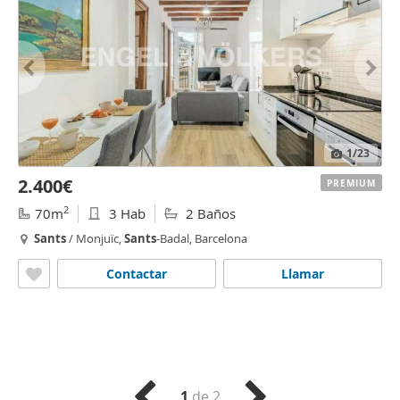
1
/23
2.400€
PREMIUM
2
70m
3 Hab
2 Baños
Sants
/ Monjuïc,
Sants
-Badal, Barcelona
Contactar
Llamar
1
de 2