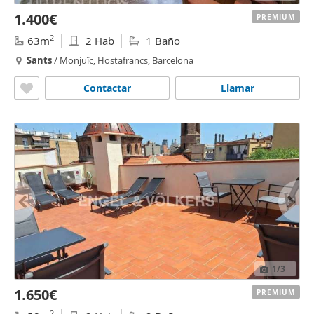
1.400€
PREMIUM
2
63m
2 Hab
1 Baño
Sants
/ Monjuïc, Hostafrancs, Barcelona
Contactar
Llamar
1
/3
1.650€
PREMIUM
2