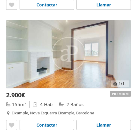
Contactar
Llamar
1
/1
2.900€
PREMIUM
2
155m
4 Hab
2 Baños
Eixample, Nova Esquerra Eixample, Barcelona
Contactar
Llamar