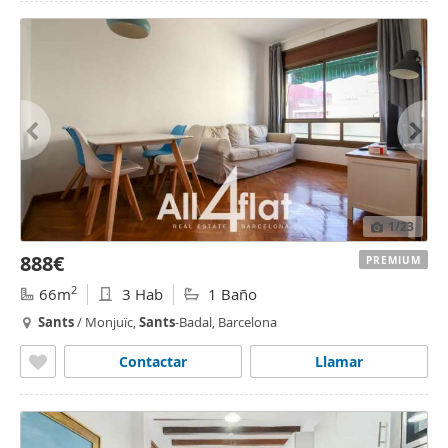
1
/23
888€
PREMIUM
2
66m
3 Hab
1 Baño
Sants
/ Monjuïc,
Sants
-Badal, Barcelona
Contactar
Llamar