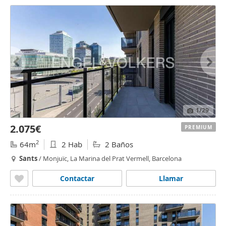
1
/29
2.075€
PREMIUM
2
64m
2 Hab
2 Baños
Sants
/ Monjuïc, La Marina del Prat Vermell, Barcelona
Contactar
Llamar