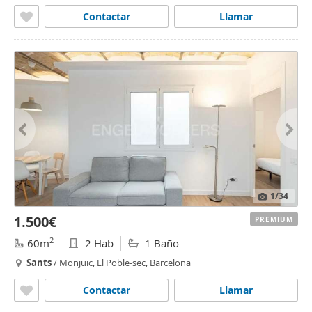
Contactar
Llamar
1
/34
1.500€
PREMIUM
2
60m
2 Hab
1 Baño
Sants
/ Monjuïc, El Poble-sec, Barcelona
Contactar
Llamar