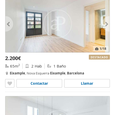
1
/18
2.200€
DESTACADO
2
65m
2 Hab
1 Baño
Eixample
, Nova Esquerra
Eixample
,
Barcelona
Contactar
Llamar