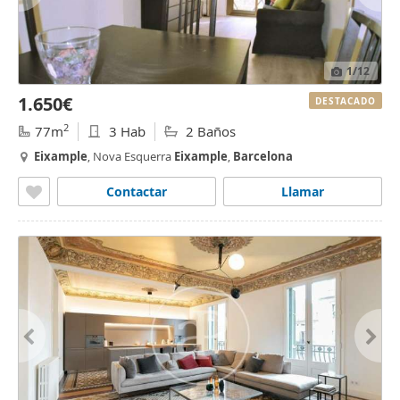
1
/12
1.650€
DESTACADO
2
77m
3 Hab
2 Baños
Eixample
, Nova Esquerra
Eixample
,
Barcelona
Contactar
Llamar