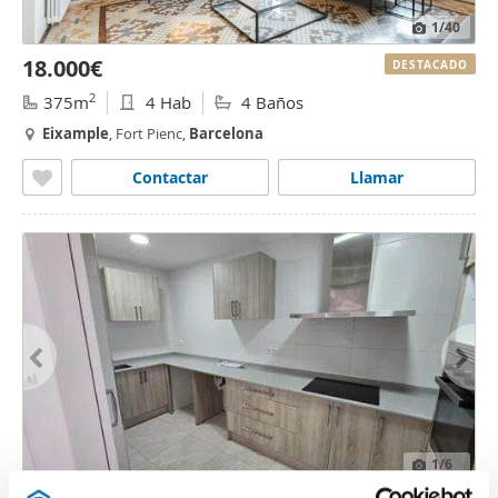
1
/40
18.000€
DESTACADO
2
375m
4 Hab
4 Baños
Eixample
, Fort Pienc,
Barcelona
Contactar
Llamar
1
/6