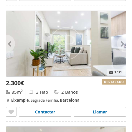
1
/31
2.300€
DESTACADO
2
85m
3 Hab
2 Baños
Eixample
, Sagrada Família,
Barcelona
Contactar
Llamar