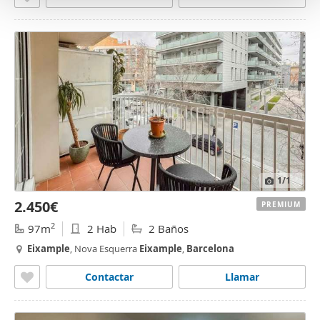
o
1
/1
2.450€
PREMIUM
2
97m
2 Hab
2 Baños
Eixample
, Nova Esquerra
Eixample
,
Barcelona
Contactar
Llamar