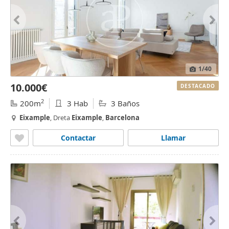
1
/40
10.000€
DESTACADO
2
200m
3 Hab
3 Baños
Eixample
, Dreta
Eixample
,
Barcelona
Contactar
Llamar