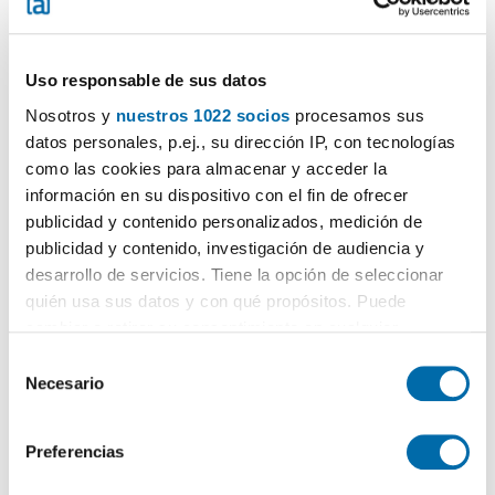
1.740€
NUEVO
PREMIUM
2
109m
4 Hab
2 Baños
Girona,
Eixample
, Dreta
Eixample
,
Barcelona
Uso responsable de sus datos
Contactar
Llamar
Nosotros y
nuestros 1022 socios
procesamos sus
datos personales, p.ej., su dirección IP, con tecnologías
como las cookies para almacenar y acceder la
información en su dispositivo con el fin de ofrecer
publicidad y contenido personalizados, medición de
publicidad y contenido, investigación de audiencia y
desarrollo de servicios. Tiene la opción de seleccionar
quién usa sus datos y con qué propósitos. Puede
cambiar o retirar su consentimiento en cualquier
momento desde la Declaración de cookies o clicando en
S
el Menú de consentimiento.
Necesario
e
1
/17
l
Si lo permite, también quisiéramos:
3.300€
NUEVO
PREMIUM
e
Preferencias
Recopilar información sobre su ubicación geográfica
c
2
135m
3 Hab
2 Baños
que puede tener una precisión de varios metros
c