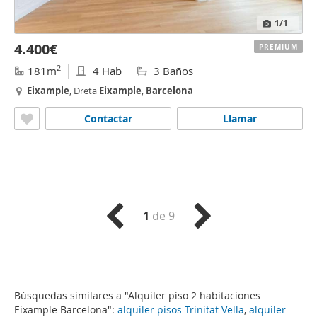
1
/1
4.400€
PREMIUM
2
181m
4 Hab
3 Baños
Eixample
, Dreta
Eixample
,
Barcelona
Contactar
Llamar
1
de 9
Búsquedas similares a "Alquiler piso 2 habitaciones
Eixample Barcelona":
alquiler pisos Trinitat Vella
,
alquiler