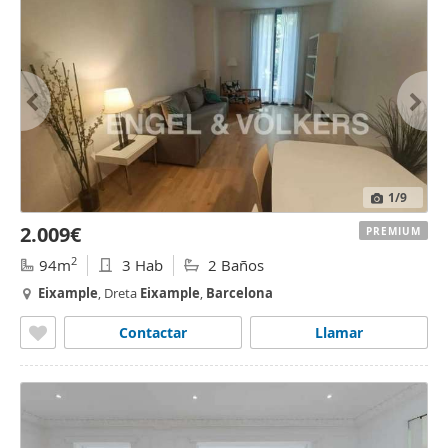
1
/9
2.009€
PREMIUM
2
94m
3 Hab
2 Baños
Eixample
, Dreta
Eixample
,
Barcelona
Contactar
Llamar