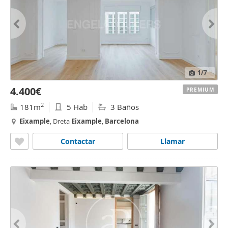
1
/7
4.400€
PREMIUM
2
181m
5 Hab
3 Baños
Eixample
, Dreta
Eixample
,
Barcelona
Contactar
Llamar