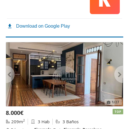
1
/27
8.000€
TOP
2
209m
3 Hab
3 Baños