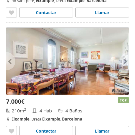
Rd sant pere,
Eixample
, Dreta
Eixample
,
Barcelona
Contactar
Llamar
1
/23
7.000€
TOP
2
210m
4 Hab
4 Baños
Eixample
, Dreta
Eixample
,
Barcelona
Contactar
Llamar