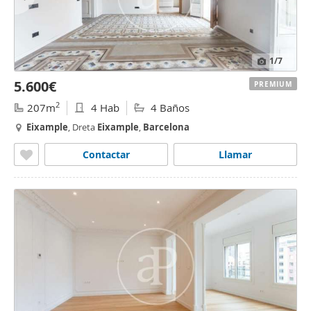
1
/7
5.600€
PREMIUM
2
207m
4 Hab
4 Baños
Eixample
, Dreta
Eixample
,
Barcelona
Contactar
Llamar