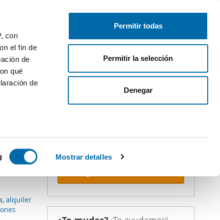
Publica gratis
Inicia sesión
Permitir todas
P, con
n el fin de
Permitir la selección
gación de
con qué
laración de
iler
Denegar
¡Crea tu alerta!
No dejes que te adelanten. Recibe en
tu correo
todas las novedades
de
esta búsqueda.
 varios
icas (huellas
g
Mostrar detalles
Recibir alertas
s
uier momento
a
,
alquiler
iones