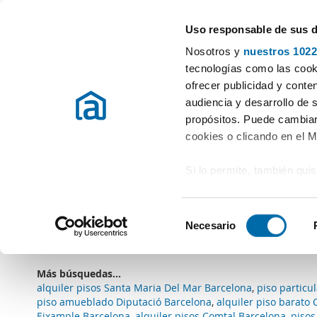
Uso responsable de sus 
Especialistas en pisos en alquiler
Nosotros y
nuestros 1022
Barcelona
tecnologías como las cooki
ofrecer publicidad y conte
Inicio
Alquiler pisos Barcelona provincia
Alquiler lofts Born Bar
audiencia y desarrollo de 
propósitos. Puede cambiar
Alquiler lofts Born Barcelona
(0 viviendas)
cookies o clicando en el 
Si lo permite, también qui
Lo sentimos
, no tenemos resultados que encajen
Recopilar información
Borrar filtr
Palabra clave: alquiler lofts Born
Tipo vivienda: Loft
metros
S
Identificar su disposi
Necesario
Suscríbete a una
alerta email
cuando existan viviendas 
e
digitales)
l
Obtenga más información 
e
Más búsquedas...
preferencias en la
sección
c
alquiler pisos Santa Maria Del Mar Barcelona
,
piso particu
en la Declaración de cooki
c
piso amueblado Diputació Barcelona
,
alquiler piso barato
Eixample Barcelona
,
alquiler pisos Comtal Barcelona
,
pisos