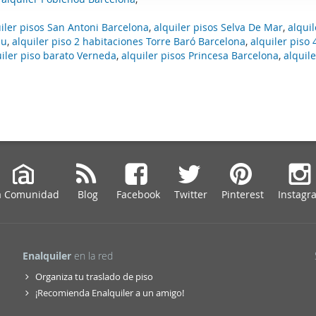
web se usan para personalizar el contenido y los anuncios, ofrec
iler pisos San Antoni Barcelona
,
alquiler pisos Selva De Mar
,
alquil
ar el tráfico. Además, compartimos información sobre el uso que
eu
,
alquiler piso 2 habitaciones Torre Baró Barcelona
,
alquiler piso 
tners de redes sociales, publicidad y análisis web, quienes pue
uiler piso barato Verneda
,
alquiler pisos Princesa Barcelona
,
alquile
ación que les haya proporcionado o que hayan recopilado a parti
vicios.
a Comunidad
Blog
Facebook
Twitter
Pinterest
Instagr
Enalquiler
en la red
Organiza tu traslado de piso
¡Recomienda Enalquiler a un amigo!