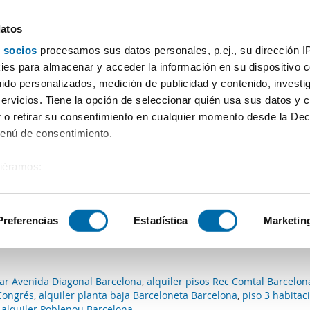
datos
 socios
procesamos sus datos personales, p.ej., su dirección I
Precio
Superficie
Habitaciones
Más filtros - 2
es para almacenar y acceder la información en su dispositivo co
nido personalizados, medición de publicidad y contenido, investi
celona
servicios. Tiene la opción de seleccionar quién usa sus datos y 
 o retirar su consentimiento en cualquier momento desde la Dec
Ordenación Enalqu
Menú de consentimiento.
siéramos:
 con los criterios de búsqueda:
 sobre su ubicación geográfica que puede tener una precisión de
os
tivo analizándolo activamente para buscar características específ
Preferencias
Estadística
Marketin
que se ajustan a tus criterios de búsqueda.
sobre cómo se procesan sus datos personales y establezca su
 de datos
. Puede cambiar o retirar su consentimiento en cualq
lar Avenida Diagonal Barcelona
,
alquiler pisos Rec Comtal Barcelon
es.
 Congrés
,
alquiler planta baja Barceloneta Barcelona
,
piso 3 habitac
 alquiler Poblenou Barcelona
,