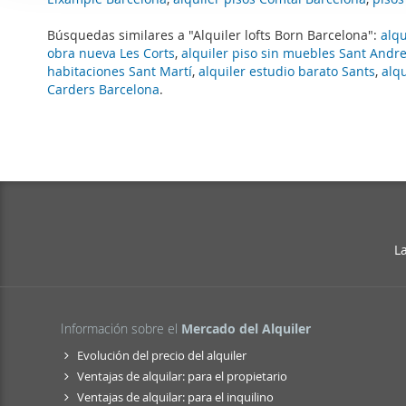
i
Las cookies de este sitio 
ó
Búsquedas similares a "Alquiler lofts Born Barcelona":
alqu
de redes sociales y analiz
n
obra nueva Les Corts
,
alquiler piso sin muebles Sant Andr
sitio web con nuestros par
d
habitaciones Sant Martí
,
alquiler estudio barato Sants
,
alq
combinarla con otra inform
e
Carders Barcelona
.
que haya hecho de sus ser
c
o
n
s
e
n
t
L
i
m
i
Información sobre el
Mercado del Alquiler
e
n
Evolución del precio del alquiler
t
Ventajas de alquilar: para el propietario
o
Ventajas de alquilar: para el inquilino