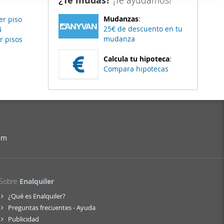
¿Te mudas?
¡Te ayudamos!
er funciones
Mudanzas
:
er piso
 haga del
25€ de descuento en tu
4
den
mudanza
r pisos
r del uso
Calcula tu hipoteca
:
Compara hipotecas
am
Sobre
Enalquiler
¿Qué es Enalquiler?
Preguntas frecuentes - Ayuda
Publicidad