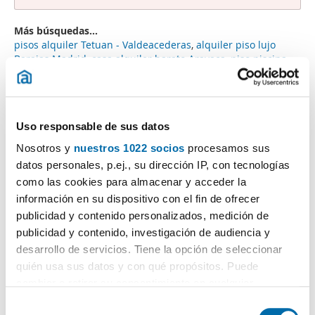
Más búsquedas...
pisos alquiler Tetuan - Valdeacederas
,
alquiler piso lujo
Barajas Madrid
,
casa alquiler barato Aravaca
,
piso piscina
Fuencarral
,
dúplex piscina Ciudad Lineal
,
alquiler piso
piscina Vallehermoso Madrid
,
áticos alquiler Ciudad Jardín
Madrid
,
piso alquiler piscina Puerta del Ángel
,
dúplex
alquiler barato San Blas Madrid
,
Uso responsable de sus datos
Búsquedas similares a "Alquiler estudios con encanto
Nosotros y
nuestros 1022 socios
procesamos sus
Madrid":
alquiler estudios Madrid/madrid/metro
datos personales, p.ej., su dirección IP, con tecnologías
Peñagrande
,
alquiler apartamento El Plantío
,
alquiler
como las cookies para almacenar y acceder la
apartamento Génova Madrid
,
alquiler piso amueblado
Palomeras Sureste Madrid
,
alquiler piso amueblado Rejas
,
información en su dispositivo con el fin de ofrecer
alquiler piso piscina Ciudad Jardín Madrid
,
alquiler piso
publicidad y contenido personalizados, medición de
terraza Imperial
,
alquiler piso nuevo San Blas Madrid
,
publicidad y contenido, investigación de audiencia y
alquiler piso garaje Valdeacederas
,
alquiler piso sin
desarrollo de servicios. Tiene la opción de seleccionar
muebles Nueva España
.
quién usa sus datos y con qué propósitos. Puede
cambiar o retirar su consentimiento en cualquier
momento desde la Declaración de cookies o clicando en
S