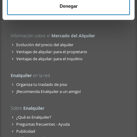
i
web, quienes pueden combinarla con otra información
Denegar
e
que les haya proporcionado o que hayan recopilado a
n
partir del uso que haya hecho de sus servicios.
t
o
Información sobre el
Mercado del Alquiler
Evolución del precio del alquiler
Ventajas de alquilar: para el propietario
Ventajas de alquilar: para el inquilino
Enalquiler
en la red
Organiza tu traslado de piso
¡Recomienda Enalquiler a un amigo!
Sobre
Enalquiler
¿Qué es Enalquiler?
Preguntas frecuentes - Ayuda
Publicidad