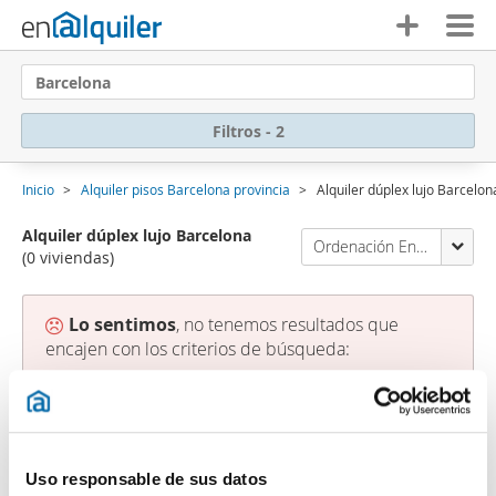
Barcelona
Filtros - 2
Inicio
Alquiler pisos Barcelona provincia
Alquiler dúplex lujo Barcelon
Alquiler dúplex lujo Barcelona
Ordenación Enalquiler
(0 viviendas)
Lo sentimos
, no tenemos resultados que
encajen con los criterios de búsqueda:
Palabra clave: alquiler dúplex lujo Barcelona
Borrar filtros
Tipo vivienda: Dúplex
Suscríbete a una
alerta email
cuando existan
viviendas que se ajustan a tus criterios de búsqueda.
Uso responsable de sus datos