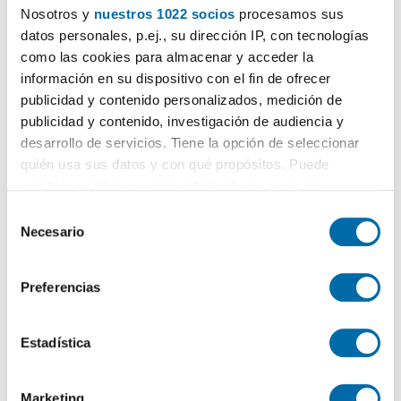
Nosotros y
nuestros 1022 socios
procesamos sus
datos personales, p.ej., su dirección IP, con tecnologías
como las cookies para almacenar y acceder la
¡Crea tu alerta!
información en su dispositivo con el fin de ofrecer
No dejes que te adelanten. Recibe en tu correo
todas
publicidad y contenido personalizados, medición de
las novedades
de esta búsqueda.
publicidad y contenido, investigación de audiencia y
desarrollo de servicios. Tiene la opción de seleccionar
quién usa sus datos y con qué propósitos. Puede
cambiar o retirar su consentimiento en cualquier
Recibir alertas
momento desde la Declaración de cookies o clicando en
S
el Menú de consentimiento.
Necesario
e
l
Si lo permite, también quisiéramos:
¿Te mudas?
¡Te ayudamos!
e
Preferencias
Recopilar información sobre su ubicación geográfica
c
Mudanzas
:
que puede tener una precisión de varios metros
c
25€ de descuento en tu mudanza
Identificar su dispositivo analizándolo activamente
i
Estadística
para buscar características específicas (huellas
ó
Calcula tu hipoteca
:
digitales)
n
Compara hipotecas
Marketing