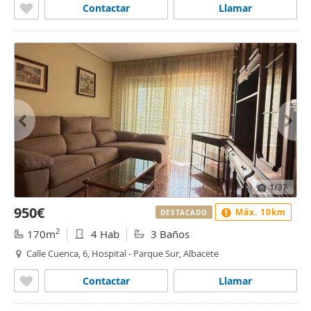
Contactar
Llamar
1
/37
950€
Máx. 10km
DESTACADO
2
170m
4 Hab
3 Baños
Calle Cuenca, 6, Hospital - Parque Sur, Albacete
Contactar
Llamar