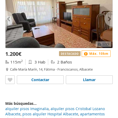
1
/35
1.200€
Máx. 10km
DESTACADO
2
115m
3 Hab
2 Baños
Calle María Marín, 14, Fátima - Franciscanos, Albacete
Contactar
Llamar
Más búsquedas...
alquiler pisos Imaginalia
,
alquiler pisos Cristobal Lozano
Albacete
,
pisos alquiler Hospital Albacete
,
apartamentos