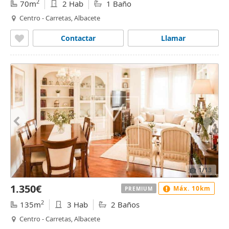
2
70m
2 Hab
1 Baño
Centro - Carretas, Albacete
Contactar
Llamar
1
/13
1.350€
Máx. 10km
PREMIUM
2
135m
3 Hab
2 Baños
Centro - Carretas, Albacete