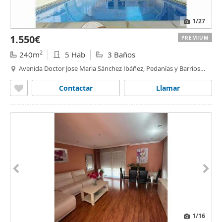
1
/27
1.550€
PREMIUM
2
240m
5 Hab
3 Baños
Avenida Doctor Jose Maria Sánchez Ibáñez, Pedanías y Barrios
Rurales,
Albacete
Contactar
Llamar
1
/16