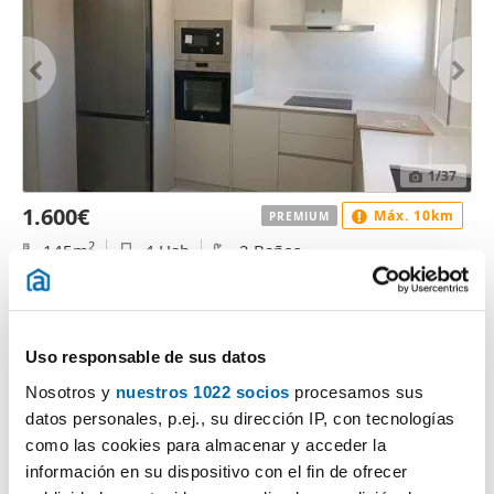
1
/37
1.600€
Máx. 10km
PREMIUM
2
145m
4 Hab
2 Baños
Parque Sur, Hospital - Parque Sur, Albacete
Contactar
Llamar
Uso responsable de sus datos
Nosotros y
nuestros 1022 socios
procesamos sus
datos personales, p.ej., su dirección IP, con tecnologías
como las cookies para almacenar y acceder la
información en su dispositivo con el fin de ofrecer