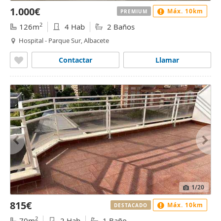
1.000€
Máx. 10km
PREMIUM
2
126m
4 Hab
2 Baños
Hospital - Parque Sur, Albacete
Contactar
Llamar
1
/20
815€
Máx. 10km
DESTACADO
2
70m
2 Hab
1 Baño