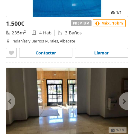
1
/1
1.500€
Máx. 10km
PREMIUM
2
235m
4 Hab
3 Baños
Pedanías y Barrios Rurales, Albacete
Contactar
Llamar
1
/18