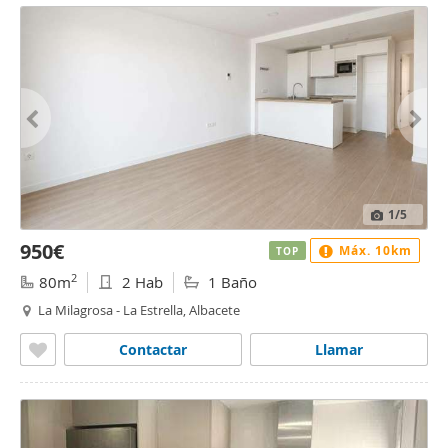
1
/5
950€
Máx. 10km
TOP
2
80m
2 Hab
1 Baño
La Milagrosa - La Estrella, Albacete
Contactar
Llamar