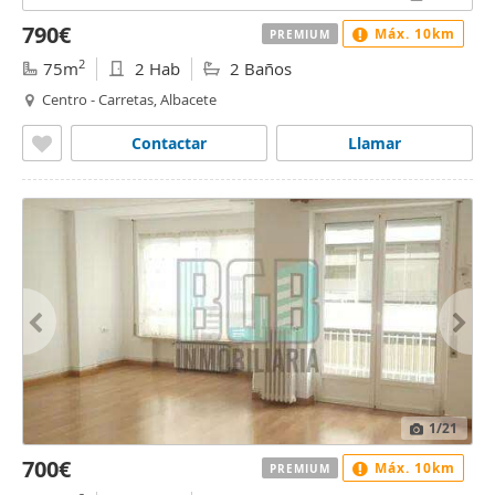
790€
Máx. 10km
PREMIUM
2
75m
2 Hab
2 Baños
Centro - Carretas, Albacete
Contactar
Llamar
1
/21
700€
Máx. 10km
PREMIUM