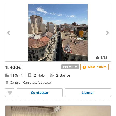
1
/18
1.400€
Máx. 10km
PREMIUM
2
110m
2 Hab
2 Baños
Centro - Carretas, Albacete
Contactar
Llamar