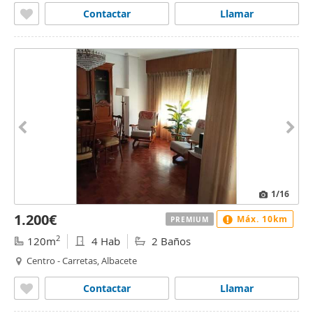
Contactar
Llamar
1
/16
1.200€
Máx. 10km
PREMIUM
2
120m
4 Hab
2 Baños
Centro - Carretas, Albacete
Contactar
Llamar