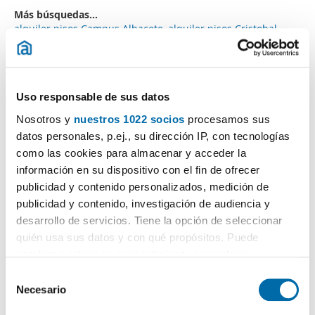
Más búsquedas...
alquiler pisos Campus Albacete
,
alquiler pisos Cristobal
Lozano Albacete
,
pisos alquiler Industria
,
pisos alquiler
Avenida España Albacete
,
alquiler áticos Albacete capital
,
pisos alquiler Carrefour Albacete
,
casas alquiler Vereda De
Jaen
,
alquiler piso patio Albacete
,
pisos alquiler Albacete
,
Uso responsable de sus datos
Búsquedas similares a "Alquiler Estudios Albacete capital":
Nosotros y
nuestros 1022 socios
procesamos sus
alquiler pisos Albacete
,
alquiler áticos Albacete capital
,
datos personales, p.ej., su dirección IP, con tecnologías
alquiler pisos Feria Albacete
,
alquiler pisos Carrefour
como las cookies para almacenar y acceder la
Albacete
,
alquiler pisos Vereda De Jaen
,
alquiler casas
Vereda De Jaen
,
alquiler piso patio Albacete
,
alquiler pisos
información en su dispositivo con el fin de ofrecer
calefaccion Albacete
,
alquiler pisos Cristobal Lozano
publicidad y contenido personalizados, medición de
Albacete
,
alquiler pisos La Roda Albacete
.
publicidad y contenido, investigación de audiencia y
desarrollo de servicios. Tiene la opción de seleccionar
quién usa sus datos y con qué propósitos. Puede
cambiar o retirar su consentimiento en cualquier
momento desde la Declaración de cookies o clicando en
¡Crea tu alerta!
S
el Menú de consentimiento.
No dejes que te adelanten. Recibe en tu correo
todas
Necesario
e
las novedades
de esta búsqueda.
l