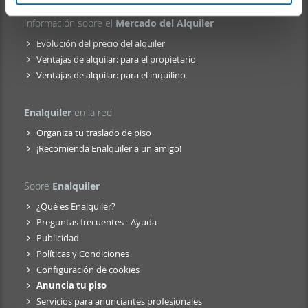
que les haya proporcionado o que hayan recopilado a
n
partir del uso que haya hecho de sus servicios.
Información sobre el
Mercado del Alquiler
t
Evolución del precio del alquiler
o
Ventajas de alquilar: para el propietario
Ventajas de alquilar: para el inquilino
Enalquiler
en la red
Organiza tu traslado de piso
¡Recomienda Enalquiler a un amigo!
Sobre
Enalquiler
¿Qué es Enalquiler?
Preguntas frecuentes - Ayuda
Publicidad
Políticas y Condiciones
Configuración de cookies
Anuncia tu piso
Servicios para anunciantes profesionales