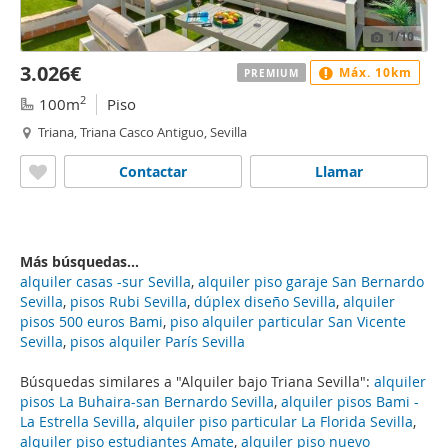
1
/10
3.026€
Máx. 10km
PREMIUM
2
100m
Piso
Triana, Triana Casco Antiguo, Sevilla
Contactar
Llamar
Más búsquedas...
alquiler casas -sur Sevilla
,
alquiler piso garaje San Bernardo
Sevilla
,
pisos Rubi Sevilla
,
dúplex diseño Sevilla
,
alquiler
pisos 500 euros Bami
,
piso alquiler particular San Vicente
Sevilla
,
pisos alquiler París Sevilla
Búsquedas similares a "Alquiler bajo Triana Sevilla":
alquiler
pisos La Buhaira-san Bernardo Sevilla
,
alquiler pisos Bami -
La Estrella Sevilla
,
alquiler piso particular La Florida Sevilla
,
alquiler piso estudiantes Amate
,
alquiler piso nuevo