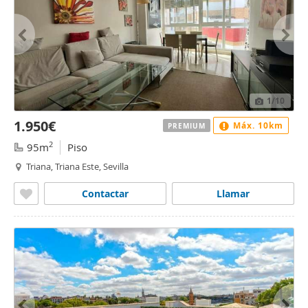
1
/10
1.950€
Máx. 10km
PREMIUM
2
95m
Piso
Triana, Triana Este, Sevilla
Contactar
Llamar