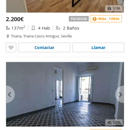
1
/36
2.200€
Máx. 10km
PREMIUM
2
137m
4 Hab
2 Baños
Triana, Triana Casco Antiguo, Sevilla
Contactar
Llamar
1
/10