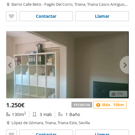
Barrio Calle Betis - Pagés Del Corro, Triana, Triana Casco Antiguo,
Sevilla
Contactar
Llamar
1
/9
1.250€
Máx. 10km
PREMIUM
2
130m
3 Hab
1 Baño
López de Gómara, Triana, Triana Este, Sevilla
Contactar
Llamar