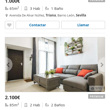
1.000€
PREMIUM
2
65m
3 Hab
1 Baño
Avenida De Alvar Núñez,
Triana
, Barrio León,
Sevilla
Contactar
Llamar
1
/13
2.100€
PREMIUM
2
85m
2 Hab
2 Baños