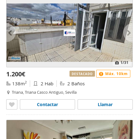
1
/31
1.200€
Máx. 10km
DESTACADO
2
138m
2 Hab
2 Baños
Triana, Triana Casco Antiguo, Sevilla
Contactar
Llamar