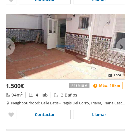
1
/24
1.500€
Máx. 10km
PREMIUM
2
94m
4 Hab
2 Baños
Neighbourhood: Calle Betis - Pagés Del Corro, Triana, Triana Casco
Antiguo, Sevilla
Contactar
Llamar