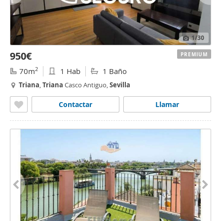
1
/30
950€
PREMIUM
2
70m
1 Hab
1 Baño
Triana
,
Triana
Casco Antiguo,
Sevilla
Contactar
Llamar