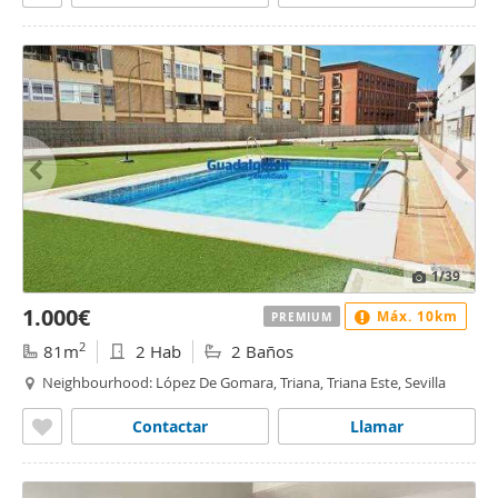
1
/39
1.000€
Máx. 10km
PREMIUM
2
81m
2 Hab
2 Baños
Neighbourhood: López De Gomara, Triana, Triana Este, Sevilla
Contactar
Llamar