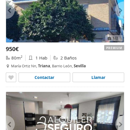
1
/2
950€
PREMIUM
2
80m
1 Hab
2 Baños
María Ortiz Nn,
Triana
, Barrio León,
Sevilla
Contactar
Llamar