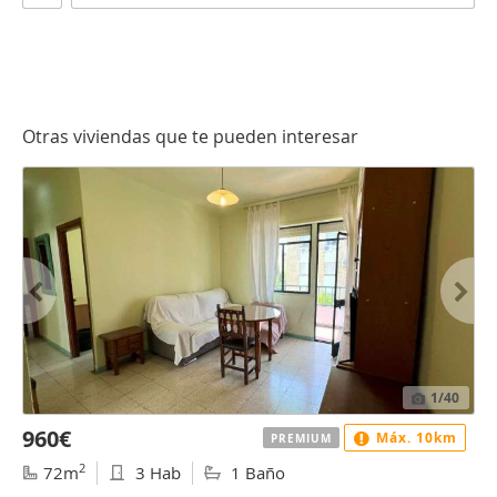
Otras viviendas que te pueden interesar
1
/40
960€
Máx. 10km
PREMIUM
2
72m
3 Hab
1 Baño