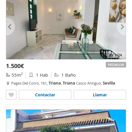
1
/24
1.500€
PREMIUM
2
55m
1 Hab
1 Baño
Pages Del Corro, 161,
Triana
,
Triana
Casco Antiguo,
Sevilla
Contactar
Llamar