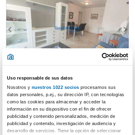
1
/22
1.150€
Máx. 10km
PREMIUM
2
Uso responsable de sus datos
89m
2 Hab
1 Baño
Neighbourhood: Ronda De Triana-Patrocinio-Turruñuelo, Triana,
Nosotros y
nuestros 1022 socios
procesamos sus
Triana Casco Antiguo, Sevilla
datos personales, p.ej., su dirección IP, con tecnologías
Contactar
Llamar
como las cookies para almacenar y acceder la
información en su dispositivo con el fin de ofrecer
publicidad y contenido personalizados, medición de
publicidad y contenido, investigación de audiencia y
desarrollo de servicios. Tiene la opción de seleccionar