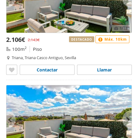
1
/10
2.106€
Máx. 10km
2.143€
DESTACADO
2
100m
Piso
Triana, Triana Casco Antiguo, Sevilla
Contactar
Llamar