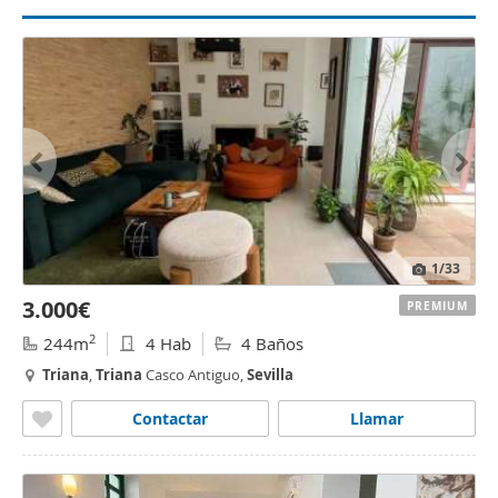
1
/33
3.000€
PREMIUM
2
244m
4 Hab
4 Baños
Triana
,
Triana
Casco Antiguo,
Sevilla
Contactar
Llamar