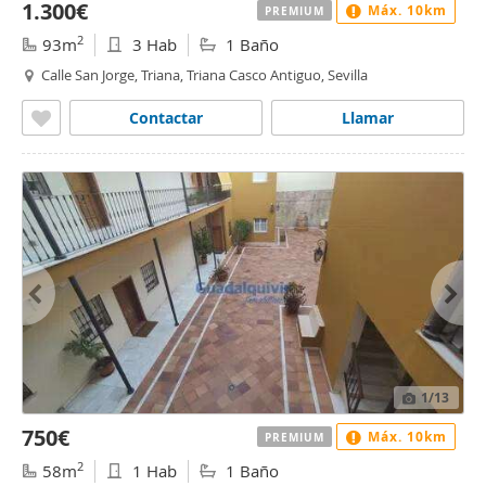
1.300€
Máx. 10km
PREMIUM
2
93m
3 Hab
1 Baño
Calle San Jorge, Triana, Triana Casco Antiguo, Sevilla
Contactar
Llamar
1
/13
750€
Máx. 10km
PREMIUM
2
58m
1 Hab
1 Baño