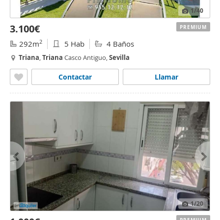
1
/40
3.100€
PREMIUM
2
292m
5 Hab
4 Baños
Triana
,
Triana
Casco Antiguo,
Sevilla
Contactar
Llamar
1
/20