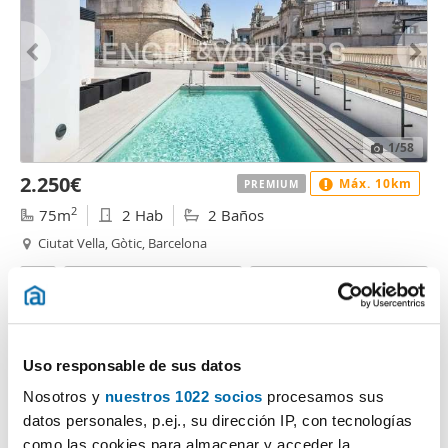
1
/58
2.250€
Máx. 10km
PREMIUM
2
75m
2 Hab
2 Baños
Ciutat Vella, Gòtic, Barcelona
Contactar
Llamar
Uso responsable de sus datos
Nosotros y
nuestros 1022 socios
procesamos sus
datos personales, p.ej., su dirección IP, con tecnologías
como las cookies para almacenar y acceder la