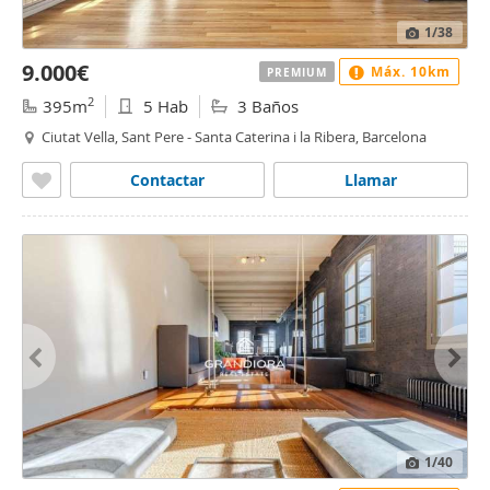
1
/38
9.000€
Máx. 10km
PREMIUM
2
395m
5 Hab
3 Baños
Ciutat Vella, Sant Pere - Santa Caterina i la Ribera, Barcelona
Contactar
Llamar
1
/40