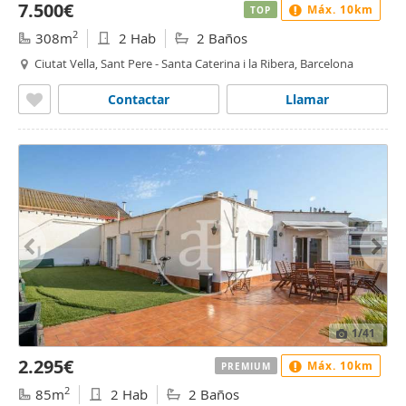
7.500€
Máx. 10km
TOP
2
308m
2 Hab
2 Baños
Ciutat Vella, Sant Pere - Santa Caterina i la Ribera, Barcelona
Contactar
Llamar
1
/41
2.295€
Máx. 10km
PREMIUM
2
85m
2 Hab
2 Baños