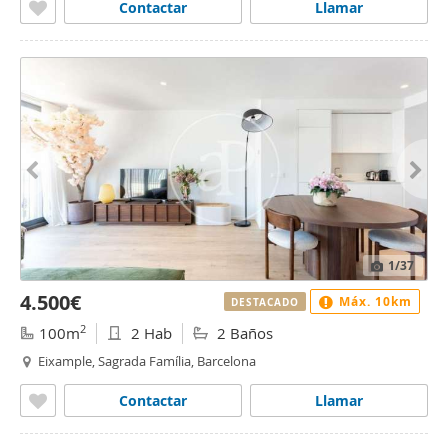
Contactar
Llamar
1
/37
4.500€
Máx. 10km
DESTACADO
2
100m
2 Hab
2 Baños
Eixample, Sagrada Família, Barcelona
Contactar
Llamar