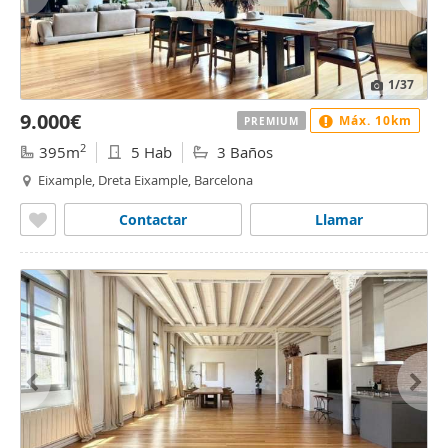
1
/37
9.000€
Máx. 10km
PREMIUM
2
395m
5 Hab
3 Baños
Eixample, Dreta Eixample, Barcelona
Contactar
Llamar