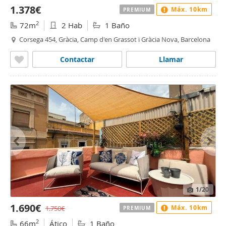
1.378€
Máx. 10km
PREMIUM
2
72m
2 Hab
1 Baño
Corsega 454, Gràcia, Camp d'en Grassot i Gràcia Nova, Barcelona
Contactar
Llamar
1
/20
1.690€
Máx. 10km
1.750€
PREMIUM
2
66m
Ático
1 Baño