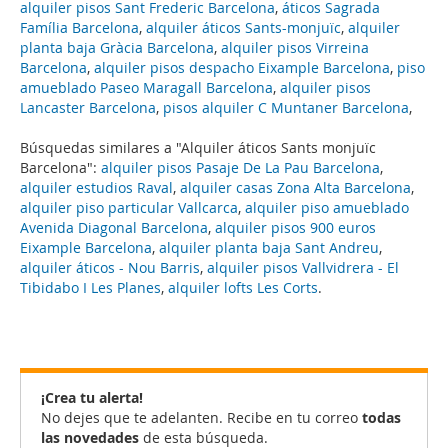
alquiler pisos Sant Frederic Barcelona
,
áticos Sagrada
Família Barcelona
,
alquiler áticos Sants-monjuïc
,
alquiler
planta baja Gràcia Barcelona
,
alquiler pisos Virreina
Barcelona
,
alquiler pisos despacho Eixample Barcelona
,
piso
amueblado Paseo Maragall Barcelona
,
alquiler pisos
Lancaster Barcelona
,
pisos alquiler C Muntaner Barcelona
,
Búsquedas similares a "Alquiler áticos Sants monjuïc
Barcelona":
alquiler pisos Pasaje De La Pau Barcelona
,
alquiler estudios Raval
,
alquiler casas Zona Alta Barcelona
,
alquiler piso particular Vallcarca
,
alquiler piso amueblado
Avenida Diagonal Barcelona
,
alquiler pisos 900 euros
Eixample Barcelona
,
alquiler planta baja Sant Andreu
,
alquiler áticos - Nou Barris
,
alquiler pisos Vallvidrera - El
Tibidabo I Les Planes
,
alquiler lofts Les Corts
.
¡Crea tu alerta!
No dejes que te adelanten. Recibe en tu correo
todas
las novedades
de esta búsqueda.