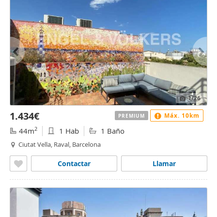
1
/26
1.434€
Máx. 10km
PREMIUM
2
44m
1 Hab
1 Baño
Ciutat Vella, Raval, Barcelona
Contactar
Llamar