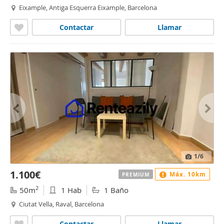
Eixample, Antiga Esquerra Eixample, Barcelona
Contactar
Llamar
1
/6
1.100€
Máx. 10km
PREMIUM
2
50m
1 Hab
1 Baño
Ciutat Vella, Raval, Barcelona
Contactar
Llamar