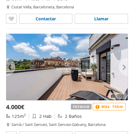
Ciutat Vella, Barceloneta, Barcelona
Contactar
Llamar
1
/21
4.000€
Máx. 10km
PREMIUM
2
125m
2 Hab
2 Baños
Sarrià / Sant Gervasi, Sant Gervasi-Galvany, Barcelona