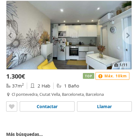
1
/11
1.300€
Máx. 10km
TOP
2
37m
2 Hab
1 Baño
Cl pontevedra, Ciutat Vella, Barceloneta, Barcelona
Contactar
Llamar
Más búsquedas...