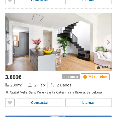
1
/40
3.800€
Máx. 10km
PREMIUM
2
200m
2 Hab
2 Baños
Ciutat Vella, Sant Pere - Santa Caterina i la Ribera, Barcelona
Contactar
Llamar