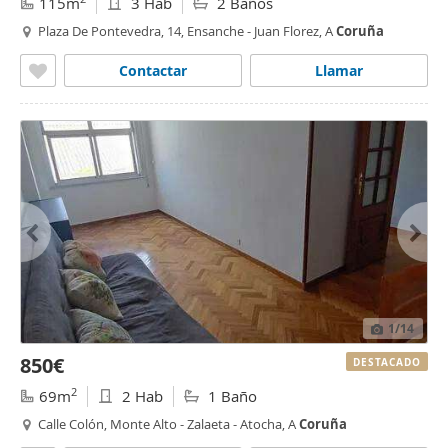
115m
3 Hab
2 Baños
Plaza De Pontevedra, 14, Ensanche - Juan Florez, A
Coruña
Contactar
Llamar
1
/14
850€
DESTACADO
2
69m
2 Hab
1 Baño
Calle Colón, Monte Alto - Zalaeta - Atocha, A
Coruña