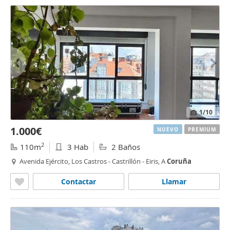
1
/10
1.000€
NUEVO
PREMIUM
2
110m
3 Hab
2 Baños
Avenida Ejército, Los Castros - Castrillón - Eiris, A
Coruña
Contactar
Llamar