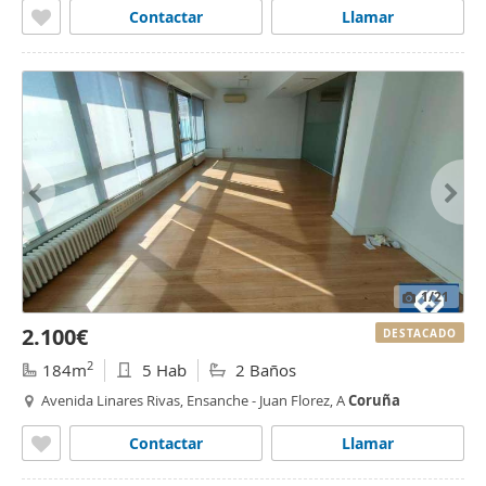
Contactar
Llamar
1
/21
2.100€
DESTACADO
2
184m
5 Hab
2 Baños
Avenida Linares Rivas, Ensanche - Juan Florez, A
Coruña
Contactar
Llamar