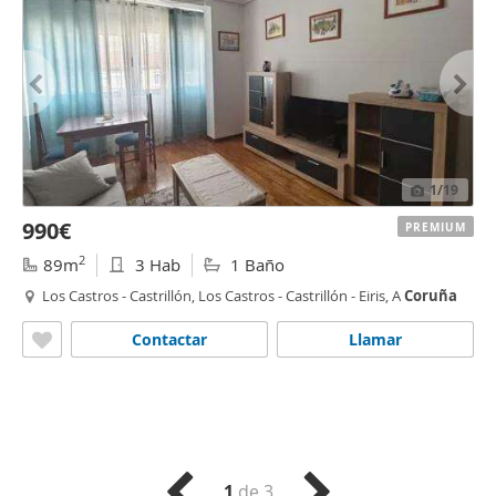
1
/19
990€
PREMIUM
2
89m
3 Hab
1 Baño
Los Castros - Castrillón, Los Castros - Castrillón - Eiris, A
Coruña
Contactar
Llamar
1
de 3