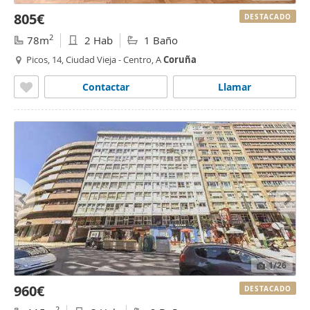
805€
DESTACADO
2
78m
2 Hab
1 Baño
Picos, 14, Ciudad Vieja - Centro, A
Coruña
Contactar
Llamar
1
/26
960€
DESTACADO
2