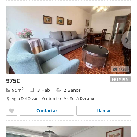
1
/23
975€
PREMIUM
2
95m
3 Hab
2 Baños
Agra Del Orzán - Ventorrillo - Vioño, A
Coruña
Contactar
Llamar