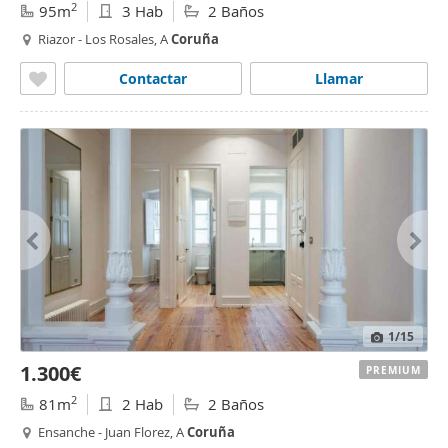
2
95m
3 Hab
2 Baños
Riazor - Los Rosales, A
Coruña
Contactar
Llamar
1
/15
1.300€
PREMIUM
2
81m
2 Hab
2 Baños
Ensanche - Juan Florez, A
Coruña