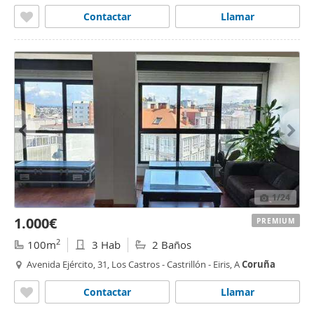
Contactar
Llamar
1
/24
1.000€
PREMIUM
2
100m
3 Hab
2 Baños
Avenida Ejército, 31, Los Castros - Castrillón - Eiris, A
Coruña
Contactar
Llamar