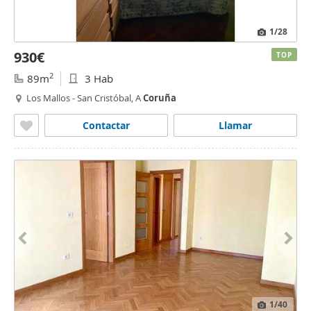
1
/28
930€
TOP
2
89m
3 Hab
Los Mallos - San Cristóbal, A
Coruña
Contactar
Llamar
1
/40