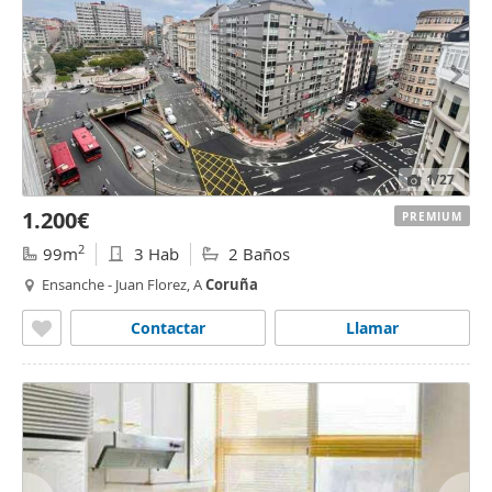
1
/27
1.200€
PREMIUM
2
99m
3 Hab
2 Baños
Ensanche - Juan Florez, A
Coruña
Contactar
Llamar