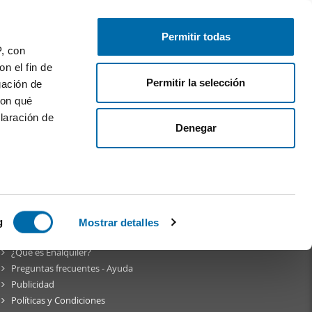
Publica gratis
Inicia sesión
Permitir todas
P, con
n el fin de
Permitir la selección
gación de
con qué
laración de
Denegar
am
 varios
icas (huellas
g
Mostrar detalles
Sobre
Enalquiler
¿Qué es Enalquiler?
s
Preguntas frecuentes - Ayuda
uier momento
Publicidad
Políticas y Condiciones