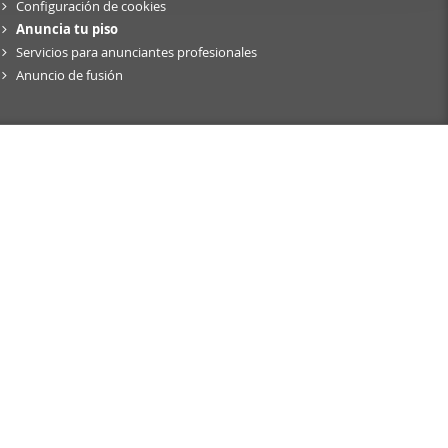
Configuración de cookies
er funciones
Anuncia tu piso
 haga del
Servicios para anunciantes profesionales
den
Anuncio de fusión
r del uso