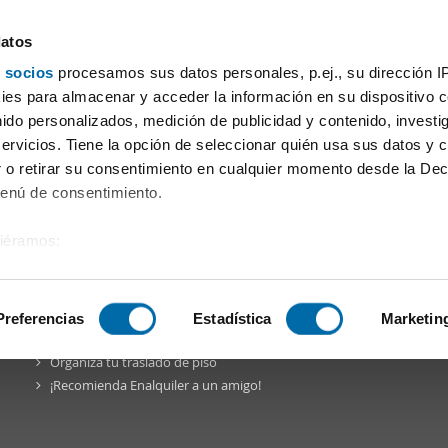
datos
 socios
procesamos sus datos personales, p.ej., su dirección I
uelva
es para almacenar y acceder la información en su dispositivo co
nido personalizados, medición de publicidad y contenido, investi
servicios. Tiene la opción de seleccionar quién usa sus datos y 
 o retirar su consentimiento en cualquier momento desde la Dec
Menú de consentimiento.
siéramos:
a Comunidad
Blog
Facebook
Twitter
Pinterest
Instagr
 sobre su ubicación geográfica que puede tener una precisión de
tivo analizándolo activamente para buscar características específ
Preferencias
Estadística
Marketin
Enalquiler
en la red
Organiza tu traslado de piso
sobre cómo se procesan sus datos personales y establezca su
¡Recomienda Enalquiler a un amigo!
 de datos
. Puede cambiar o retirar su consentimiento en cualq
es.