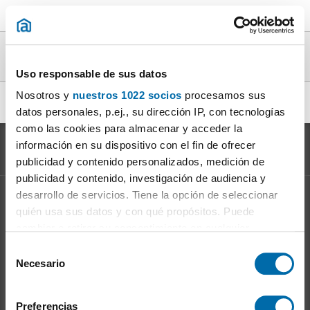
Pisos mar en alquiler en la provincia de
Vizcaya
Uso responsable de sus datos
Nosotros y
nuestros 1022 socios
procesamos sus
alquiler piso vistas mar Getxo
|
datos personales, p.ej., su dirección IP, con tecnologías
como las cookies para almacenar y acceder la
información en su dispositivo con el fin de ofrecer
publicidad y contenido personalizados, medición de
publicidad y contenido, investigación de audiencia y
desarrollo de servicios. Tiene la opción de seleccionar
Información sobre el
Mercado del Alquiler
quién usa sus datos y con qué propósitos. Puede
Evolución del precio del alquiler
cambiar o retirar su consentimiento en cualquier
Ventajas de alquilar: para el propietario
momento desde la Declaración de cookies o clicando en
S
Ventajas de alquilar: para el inquilino
el Menú de consentimiento.
Necesario
e
l
Si lo permite, también quisiéramos:
Enalquiler
en la red
e
Preferencias