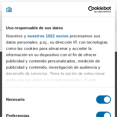
Pisos mar en alquiler en la provincia de
Murcia
Uso responsable de sus datos
Nosotros y
nuestros 1022 socios
procesamos sus
alquiler piso vistas mar Cartagena
|
alquiler piso vistas mar
datos personales, p.ej., su dirección IP, con tecnologías
Aguilas
|
como las cookies para almacenar y acceder la
información en su dispositivo con el fin de ofrecer
publicidad y contenido personalizados, medición de
publicidad y contenido, investigación de audiencia y
desarrollo de servicios. Tiene la opción de seleccionar
quién usa sus datos y con qué propósitos. Puede
Información sobre el
Mercado del Alquiler
cambiar o retirar su consentimiento en cualquier
Evolución del precio del alquiler
momento desde la Declaración de cookies o clicando en
S
Ventajas de alquilar: para el propietario
el Menú de consentimiento.
Necesario
e
Ventajas de alquilar: para el inquilino
l
Si lo permite, también quisiéramos:
e
Preferencias