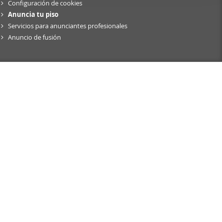
Configuración de cookies
er funciones
Anuncia tu piso
 haga del
Servicios para anunciantes profesionales
den
Anuncio de fusión
r del uso