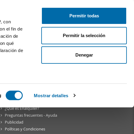
Publica gratis
Inicia sesión
Permitir todas
P, con
n el fin de
Permitir la selección
gación de
con qué
laración de
Denegar
am
 varios
icas (huellas
g
Mostrar detalles
Sobre
Enalquiler
¿Qué es Enalquiler?
s
Preguntas frecuentes - Ayuda
uier momento
Publicidad
Políticas y Condiciones