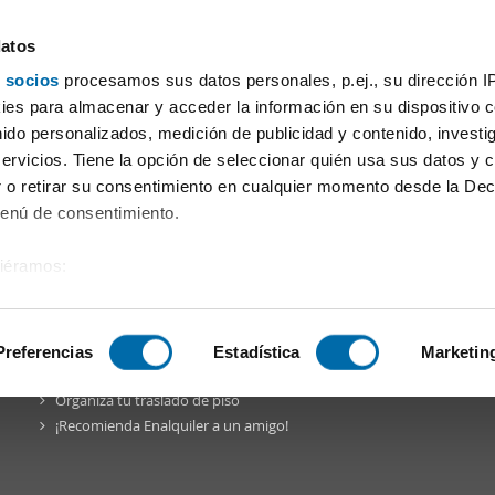
datos
 socios
procesamos sus datos personales, p.ej., su dirección I
s Palmas
es para almacenar y acceder la información en su dispositivo co
nido personalizados, medición de publicidad y contenido, investi
iler piso vistas mar Telde
|
servicios. Tiene la opción de seleccionar quién usa sus datos y 
 o retirar su consentimiento en cualquier momento desde la Dec
Menú de consentimiento.
siéramos:
a Comunidad
Blog
Facebook
Twitter
Pinterest
Instagr
 sobre su ubicación geográfica que puede tener una precisión de
tivo analizándolo activamente para buscar características específ
Preferencias
Estadística
Marketin
Enalquiler
en la red
Organiza tu traslado de piso
sobre cómo se procesan sus datos personales y establezca su
¡Recomienda Enalquiler a un amigo!
 de datos
. Puede cambiar o retirar su consentimiento en cualq
es.